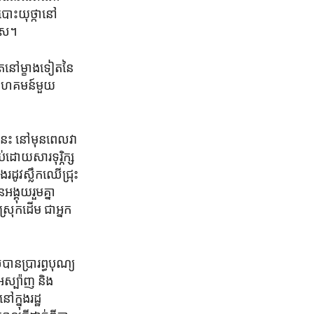
​បោះ​យុថ្កានៅ​
រើស។
​នៅ​ម្ខាង​ទៀតនៃ​
ត​សហគមន៍​មួយ
េះ នៅមុន​ពេល​វា​
់ដោយសារទុរ្ភិក្ស​
ង​រដូវស្លឹកឈើ​ជ្រុះ​
្គុយ​រួម​គ្នា​
រុកដើម​ ជា​អ្នក​
​បាន​ប្រារព្ធបុណ្យ
អេស្ប៉ាញ និង
្នុង​រដ្ឋ