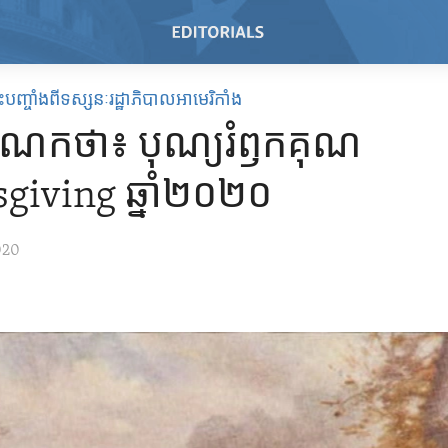
បញ្ចាំងពីទស្សនៈរដ្ឋាភិបាលអាមេរិកាំង
រណកថា៖ បុណ្យ​រំឭក​គុណ
giving ឆ្នាំ២០២០
020