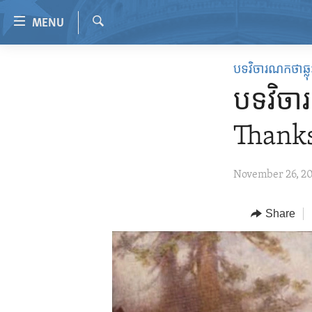
Accessibility
MENU
links
Search
Skip
HOME
បទវិចារណកថាឆ្លុះ
to
VIDEO
main
បទវិចា
content
RADIO
Skip
Thanks
REGIONS
to
main
TOPICS
AFRICA
November 26, 2
Navigation
ARCHIVE
AMERICAS
HUMAN RIGHTS
Skip
to
ABOUT US
Share
ASIA
SECURITY AND DEFENSE
Search
EUROPE
AID AND DEVELOPMENT
MIDDLE EAST
DEMOCRACY AND GOVERNANCE
ECONOMY AND TRADE