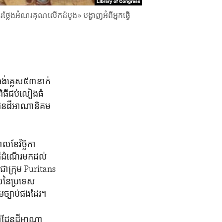
លែងអំណរគុណ​លើកដំបូង» បង្ហាញ​អំពី​អ្នក​ធ្វើ
មារអង់គ្លេស​៥៣នាក់
ិធី​ជប់លៀង​ធំ​
 គឺដែនដី​អាណានិគម
ខែ​វិច្ឆិកា​
វើ​ដំណើរ​មក​ដល់
ជា​ក្រុម Puritans
ល​នៃ​ប្រទេស​
ម​ច្បាប់​ផងដែរ។
ៅ​ទៅ​ដែនដី​អាណា