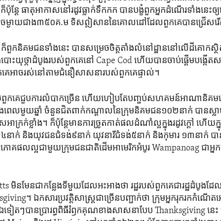
៉ុន្តែ ធាតុអាកាស​នៅ​រដូវ​ធ្លាក់​ទឹក​កក​ បាន​បង្ខំ​ពួកអ្នក​ដំណើរ​ទាំង​នេះ​ឲ្យ
d ចម្ងាយ​ជាង​៣៥០​គ.ម​ ទិសឦសាន​នៃ​គោលដៅដែល​ពួក​គេ​បានជ្រើស
ក៏ពួក​និគមជន​ទាំងនេះ បានសម្រេចចិត្តតាំងលំនៅដ្ឋាននៅ​លើ​ដី​គោកស្ថិត
ែង​បោះ​យុថ្កាដំបូង​របស់​ពួក​គេនៅ Cape Cod ហើយ​បាន​ចាប់​ផ្តើម​បង្កើ
​គេអាច​រស់​នៅតាម​ជំនឿសាសនា​របស់ពួក​គេ​ផ្ទាល់។​
យ​ពួក​គេ​ជួប​ការ​លំបាក​ច្រើន ហើយ​ហៀប​តែ​បញ្ចប់​សហគមន៍​អាណានិគម​ន
​ពេល​មួយ​ឆ្នាំ ​ចំនួន​ជិត​ពាក់​កណ្តាលនៃ​ក្រុម​និគមជន​១០២​នាក់​ បានស្លាប
អាក្រក់​ខ្លាំង។ ក៏​ប៉ុន្តែមាន​ការ​ច្រូត​កាត់ផល​ដំណាំ​ល្អក្នុង​រដូវ​ក្តៅ ហើយ​ក្នុ
ី៤​នាក់ និងយុវជន​ជំទង់៩​នាក់​ យុវនារីជំទង់៥​នាក់​ និង​កុមារ ​១៣នាក់​ បានអង
ធភោគ​ផលល្អ​ជា​មួយ​ក្រុម​ជនជាតិ​ដើម​អាមេរិក​អំបូរ Wampanoag ជាអ្នក​ស្
 មិន​មែន​ជា​កន្លែង​ទី​មួយដែល​អះអាង​ថា ​រដ្ឋ​របស់​ពួក​គេជា​រដ្ឋ​ដំបូង​ដែល
iving។ ឯកសារ​ប្រវត្តិសាស្ត្រ​ជា​ច្រើន​បញ្ជាក់ថា ​ក្រុម​អ្នករុករក​កំណើត​
ឯ​ទៀតៗបានប្រារព្ធ​ពិធីរំឭក​គុណ​ខាង​សាសនា​បែប Thanksgiving នេះ ​នៅក