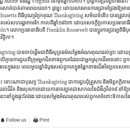
Maine និង​រដ្ឋ Virginia នៅ​មុន​ឆ្នាំ១៦២០។ ប៉ុន្តែការប្រារព្ធ​ទាំង​នោះ មាន​ធ
សាត់​បាត់​តាម​ពេល​វេលា។ ដូច្នេះ ដោយសារ​មានការ​ជ្រោមជ្រែងឱ្យ​មាន​ការ
usetts ពិធី​បុណ្យរំឭក​គុណ Thanksgiving សម័យទំនើប បាន​ត្រូវ​បង្កើត​ដ
ំងអស់​របស់​សហរដ្ឋ​អាមេរិក កាល​ពី​ឆ្នាំ១៨៦៣ ដោយ​សេចក្តីប្រកាសប្រធានា
 លោក​ប្រធានាធិបតី Franklin Roosevelt បាន​ប្តូរ​ការប្រារព្ធ​ពិធី​បុណ
វិច្ឆិកា។
sgiving ​បានចាប់ផ្តើម​ជាពិធីសូត្រ​ធម៌សម្តែង​អំណរ​គុណដល់ព្រះ ដោយ
បើ​គ្មានការ​ជួយពី​ក្រុមអ្នក​ជិតខាងពួក​គេ​ដែល​ជា​អ្នក​ស្រុក​ដើមទេនោះ​ ពួក
​ទេ​ក្នុង​រយៈពេល​មួយ​ឆ្នាំ​ដំបូង​របស់ពួក​គេក្នុង​ផ្នែក​ខាង​ជើង​នៃ​ប្រទេសអ
េះ ទោះណា​ជាបុណ្យ Thanksgiving ជា​ការ​ជួបជុំ​គ្រួសារ​ និង​មិត្តភក្តិ​ត
​ដល់​ជិវិត និង​សុខភាព​ដោយការ​រាតត្បាតជា​សាកល​នៃ​ជំងឺ​កូវីដ១៩ នាំ​ឱ្យម
ុណ្យនេះនៅ​ក្នុង​ផ្ទះតែ​ឯង​ ដោយ​សម្តែងអំណរគុណ​របស់ពួក​គេចំពោះឱកាស
Follow us
Print