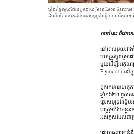
ផ្ទាំងគំនូរ​មួយ​ដែល​គូរ​ដោយ Jean Leon Gerome 
ដំណើរ​ដែល​មក​ដល់​ឆ្នេរ​សមុទ្រ​នៃ​ទ្វីប​អាមេរិក​ខា
តទៅ​នេះ គឺ​ជា​បទ​វ
នៅ​ពេលមួយរវាង​ថ្ងៃ
បាន​ត្រូវ​ចូល​រួម
មួយដើម្បី​អរគុណ​ព្
Plymouth នៅ​ក្នុ
ពួកគេមានហេតុការណ៍
ឆ្នាំ១៦២០​ ពួកគេជ
ឆ្នេរ​សមុទ្រ​នៃទ
ជា​ក្រុម​បំបែក​ខ្
អង់គ្លេស​ដែលជា​ប្
ដោយ​ធុញ​ទ្រាន់​នឹងក