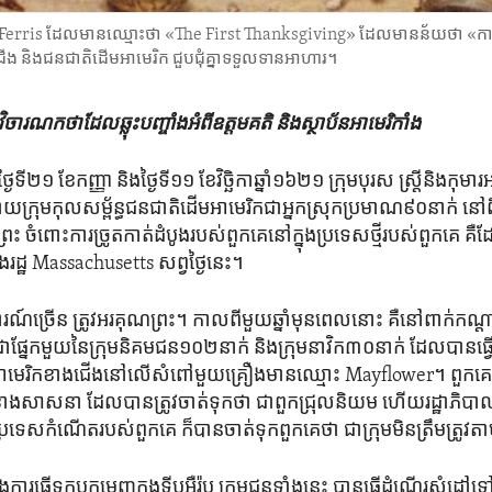
Ferris ដែល​មាន​ឈ្មោះ​ថា «The First Thanksgiving» ដែល​មាន​ន័យ​ថា «ការថ្
ងជើង និង​ជនជាតិដើម​អាមេរិក ​ជួបជុំ​គ្នា​ទទួលទាន​អាហារ។
ិចារណកថា​ដែល​ឆ្លុះ​បញ្ចាំង​អំពី​ឧត្តមគតិ​ និង​ស្ថាប័ន​អាមេរិកាំង
​ទី​២១ ខែ​កញ្ញា និង​ថ្ងៃទី១១ ខែ​វិច្ឆិកា​ឆ្នាំ១៦២១ ក្រុម​បុរស ស្ត្រី​និង​កុ
​ដោយក្រុម​កុលសម្ព័ន្ធជនជាតិ​ដើម​អាមេរិក​ជា​អ្នកស្រុកប្រមាណ​៩០​នាក់ នៅ​ព
រះ​ ចំពោះការ​ច្រូត​កាត់​ដំបូង​របស់​ពួក​គេ​នៅ​ក្នុងប្រទេស​ថ្មី​របស់​ពួក​គេ​
ងរដ្ឋ Massachusetts សព្វ​ថ្ងៃនេះ។
​ច្រើន ត្រូវ​អរគុណព្រះ។ ​កាល​ពី​មួយឆ្នាំ​មុន​ពេល​នោះ ​គឺនៅ​ពាក់​កណ្តាល
ា​ផ្នែក​មួយ​នៃ​ក្រុមនិគមជន១០២​នាក់ និង​ក្រុម​នាវិក​៣០នាក់ ដែល​បានធ្
្វីប​អាមេរិក​ខាង​ជើង​នៅ​លើសំពៅ​មួយ​គ្រឿង​មានឈ្មោះ Mayflower។ ពួក​គេ​
លួន​ខាង​សាសនា​ ដែល​បានត្រូវចាត់ទុកថា​ ជាពួក​ជ្រុលនិយម​ ​ហើយ​រដ្ឋាភិបា
រទេស​កំណើតរបស់​ពួកគេ ក៏បានចាត់ទុក​ពួក​គេថា ​ជា​ក្រុមមិន​ត្រឹមត្រូវ​តា
ារ​ធ្វើ​ទុក្ខបុកម្នេញ​ក្នុង​ទ្វីប​អឺរ៉ុប​ ក្រុម​ជន​ទាំង​នេះ​ បានធ្វើដំណើរ​សំដ