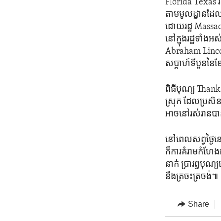
Florida Texas រដ្ឋ 
តាម​មូលដ្ឋាន​ដែលរ
ដោយ​រដ្ឋ Massach
នៅ​ក្នុង​រដ្ឋ​ទា
Abraham Lincoln។
សប្តាហ៍​ទី​បួននៃ​ខែ​
ពិធីបុណ្យ Thank
ស្រុក​ ដែល​ប្រសិន​
អាច​នៅ​រស់​រាន​បាន
នៅ​ពេល​សព្វ​ថ្ងៃន
ក៏​ការ​គំរាមកំហែង
នាក់​ ​ប្រារព្ធប
នឹង​ត្រចះត្រចង់៕
Share