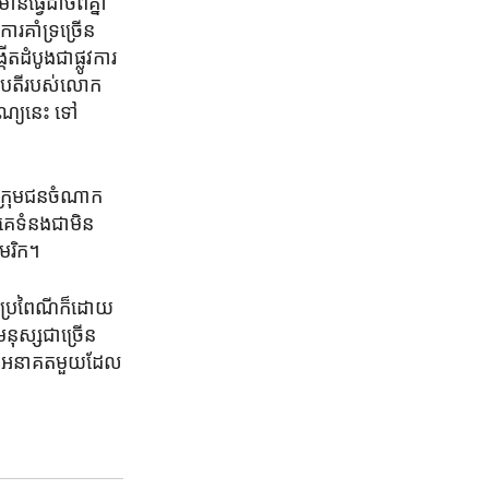
្វើ​ដាច់​ពី​គ្នា​
​គាំទ្រ​ច្រើន​
ំបូងជា​ផ្លូវការ​
ធិបតី​របស់​លោក
្យ​នេះ ​ទៅ​
​ក្រុម​ជនចំណាក
​គេ​ទំនង​ជាមិន
ាមេរិក។
ាម​ប្រពៃណី​ក៏​ដោយ
នុស្សជា​ច្រើន​
នៃ​អនាគត​មួយ​ដែល​