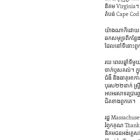
និគម​ Virginia។ ក៏ប
តំបន់​ Cape Co
យ៉ាង​ណា​ក៏​ដោយ​ 
ឆក​សមុទ្រពី​កន្ល
ដែលនៅទី​នោះ​ពួក
រយៈពេលឆ្នាំទី​មួ
ចាក់ឫស​គល់។ ក្នុង
ជំងឺ ​និង​ធាតុអាកាស
បុរស​២២នាក់​ ស្ត្រ
អបអរ​សាទរ​ប្រារព្
ជិតខាង​ពួក​គេ។
រដ្ឋ Massachusetts
រំឭក​គុណ ​Thanksg
និគមជន​អង់គ្លេស​