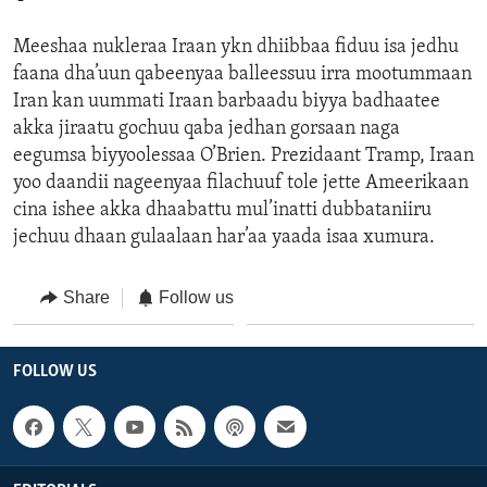
Meeshaa nukleraa Iraan ykn dhiibbaa fiduu isa jedhu
faana dha’uun qabeenyaa balleessuu irra mootummaan
Iran kan uummati Iraan barbaadu biyya badhaatee
akka jiraatu gochuu qaba jedhan gorsaan naga
eegumsa biyyoolessaa O’Brien. Prezidaant Tramp, Iraan
yoo daandii nageenyaa filachuuf tole jette Ameerikaan
cina ishee akka dhaabattu mul’inatti dubbataniiru
jechuu dhaan gulaalaan har’aa yaada isaa xumura.
Share
Follow us
FOLLOW US