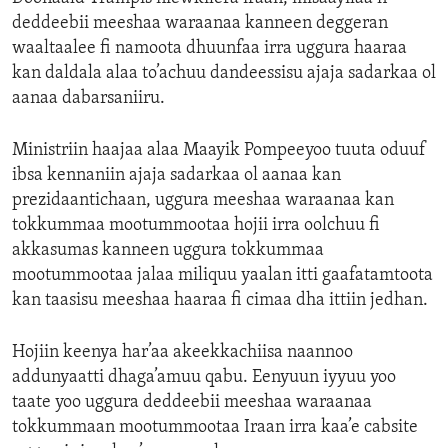
ENVIRONMENT AND HEALTH
deddeebii meeshaa waraanaa kanneen deggeran
waaltaalee fi namoota dhuunfaa irra uggura haaraa
IDEALS AND INSTITUTIONS
kan daldala alaa to’achuu dandeessisu ajaja sadarkaa ol
aanaa dabarsaniiru.
Ministriin haajaa alaa Maayik Pompeeyoo tuuta oduuf
ibsa kennaniin ajaja sadarkaa ol aanaa kan
prezidaantichaan, uggura meeshaa waraanaa kan
tokkummaa mootummootaa hojii irra oolchuu fi
akkasumas kanneen uggura tokkummaa
mootummootaa jalaa miliquu yaalan itti gaafatamtoota
kan taasisu meeshaa haaraa fi cimaa dha ittiin jedhan.
Hojiin keenya har’aa akeekkachiisa naannoo
addunyaatti dhaga’amuu qabu. Eenyuun iyyuu yoo
taate yoo uggura deddeebii meeshaa waraanaa
tokkummaan mootummootaa Iraan irra kaa’e cabsite