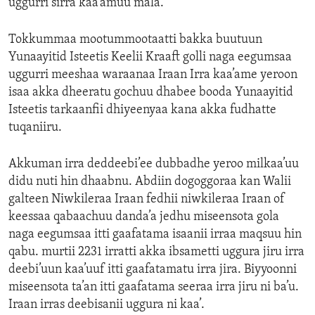
uggurri sirra kaa’amuu mala.
Tokkummaa mootummootaatti bakka buutuun
Yunaayitid Isteetis Keelii Kraaft golli naga eegumsaa
uggurri meeshaa waraanaa Iraan Irra kaa’ame yeroon
isaa akka dheeratu gochuu dhabee booda Yunaayitid
Isteetis tarkaanfii dhiyeenyaa kana akka fudhatte
tuqaniiru.
Akkuman irra deddeebi’ee dubbadhe yeroo milkaa’uu
didu nuti hin dhaabnu. Abdiin dogoggoraa kan Walii
galteen Niwkileraa Iraan fedhii niwkileraa Iraan of
keessaa qabaachuu danda’a jedhu miseensota gola
naga eegumsaa itti gaafatama isaanii irraa maqsuu hin
qabu. murtii 2231 irratti akka ibsametti uggura jiru irra
deebi’uun kaa’uuf itti gaafatamatu irra jira. Biyyoonni
miseensota ta’an itti gaafatama seeraa irra jiru ni ba’u.
Iraan irras deebisanii uggura ni kaa’.