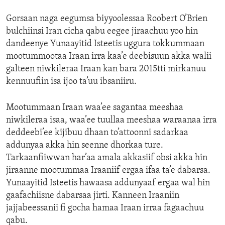
Gorsaan naga eegumsa biyyoolessaa Roobert O’Brien
bulchiinsi Iran cicha qabu eegee jiraachuu yoo hin
dandeenye Yunaayitid Isteetis uggura tokkummaan
mootummootaa Iraan irra kaa’e deebisuun akka walii
galteen niwkileraa Iraan kan bara 2015tti mirkanuu
kennuufiin isa ijoo ta’uu ibsaniiru.
Mootummaan Iraan waa’ee sagantaa meeshaa
niwkileraa isaa, waa’ee tuullaa meeshaa waraanaa irra
deddeebi’ee kijibuu dhaan to’attoonni sadarkaa
addunyaa akka hin seenne dhorkaa ture.
Tarkaanfiiwwan har’aa amala akkasiif obsi akka hin
jiraanne mootummaa Iraaniif ergaa ifaa ta’e dabarsa.
Yunaayitid Isteetis hawaasa addunyaaf ergaa wal hin
gaafachiisne dabarsaa jirti. Kanneen Iraaniin
jajjabeessanii fi gocha hamaa Iraan irraa fagaachuu
qabu.