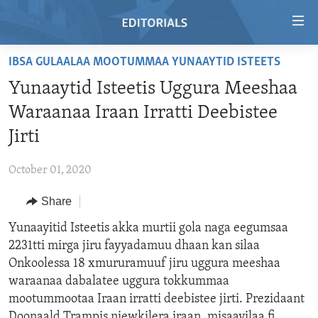
Accessibility
links
Skip
IBSA GULAALAA MOOTUMMAA YUNAAYTID ISTEETS
to
HOME
Yunaaytid Isteetis Uggura Meeshaa
main
VIDEO
content
Waraanaa Iraan Irratti Deebistee
RADIO
Skip
Jirti
to
REGIONS
main
October 01, 2020
TOPICS
AFRICA
Navigation
Skip
Share
ARCHIVE
AMERICAS
HUMAN RIGHTS
to
Yunaayitid Isteetis akka murtii gola naga eegumsaa
ABOUT US
ASIA
SECURITY AND DEFENSE
Search
2231tti mirga jiru fayyadamuu dhaan kan silaa
EUROPE
AID AND DEVELOPMENT
Onkoolessa 18 xmururamuuf jiru uggura meeshaa
FOLLOW US
waraanaa dabalatee uggura tokkummaa
MIDDLE EAST
DEMOCRACY AND GOVERNANCE
mootummootaa Iraan irratti deebistee jirti. Prezidaant
ECONOMY AND TRADE
Doonaald Trampis niewkilera iraan, misaayilaa fi