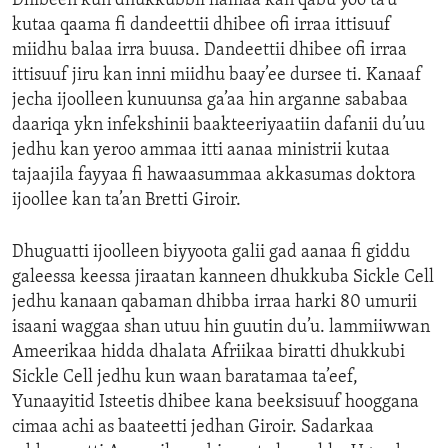
Dhibeen kun dhukkubbii hamaa kan qabu yoo ta’u
ENVIRONMENT AND HEALTH
kutaa qaama fi dandeettii dhibee ofi irraa ittisuuf
miidhu balaa irra buusa. Dandeettii dhibee ofi irraa
IDEALS AND INSTITUTIONS
ittisuuf jiru kan inni miidhu baay’ee dursee ti. Kanaaf
jecha ijoolleen kunuunsa ga’aa hin arganne sababaa
daariqa ykn infekshinii baakteeriyaatiin dafanii du’uu
jedhu kan yeroo ammaa itti aanaa ministrii kutaa
tajaajila fayyaa fi hawaasummaa akkasumas doktora
ijoollee kan ta’an Bretti Giroir.
Dhuguatti ijoolleen biyyoota galii gad aanaa fi giddu
galeessa keessa jiraatan kanneen dhukkuba Sickle Cell
jedhu kanaan qabaman dhibba irraa harki 80 umurii
isaani waggaa shan utuu hin guutin du’u. lammiiwwan
Ameerikaa hidda dhalata Afriikaa biratti dhukkubi
Sickle Cell jedhu kun waan baratamaa ta’eef,
Yunaayitid Isteetis dhibee kana beeksisuuf hooggana
cimaa achi as baateetti jedhan Giroir. Sadarkaa