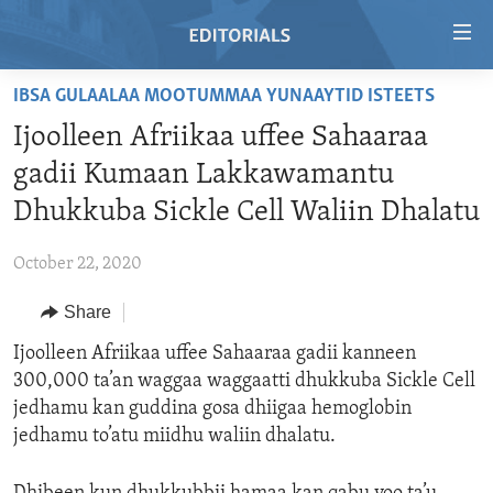
Accessibility
links
Skip
IBSA GULAALAA MOOTUMMAA YUNAAYTID ISTEETS
to
HOME
Ijoolleen Afriikaa uffee Sahaaraa
main
VIDEO
content
gadii Kumaan Lakkawamantu
RADIO
Skip
Dhukkuba Sickle Cell Waliin Dhalatu
to
REGIONS
main
October 22, 2020
TOPICS
AFRICA
Navigation
Skip
Share
ARCHIVE
AMERICAS
HUMAN RIGHTS
to
Ijoolleen Afriikaa uffee Sahaaraa gadii kanneen
ABOUT US
ASIA
SECURITY AND DEFENSE
Search
300,000 ta’an waggaa waggaatti dhukkuba Sickle Cell
EUROPE
AID AND DEVELOPMENT
jedhamu kan guddina gosa dhiigaa hemoglobin
FOLLOW US
jedhamu to’atu miidhu waliin dhalatu.
MIDDLE EAST
DEMOCRACY AND GOVERNANCE
ECONOMY AND TRADE