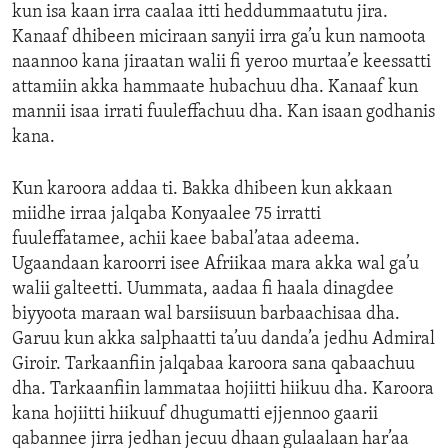
kun isa kaan irra caalaa itti heddummaatutu jira.
Kanaaf dhibeen miciraan sanyii irra ga’u kun namoota
naannoo kana jiraatan walii fi yeroo murtaa’e keessatti
attamiin akka hammaate hubachuu dha. Kanaaf kun
mannii isaa irrati fuuleffachuu dha. Kan isaan godhanis
kana.
Kun karoora addaa ti. Bakka dhibeen kun akkaan
miidhe irraa jalqaba Konyaalee 75 irratti
fuuleffatamee, achii kaee babal’ataa adeema.
Ugaandaan karoorri isee Afriikaa mara akka wal ga’u
walii galteetti. Uummata, aadaa fi haala dinagdee
biyyoota maraan wal barsiisuun barbaachisaa dha.
Garuu kun akka salphaatti ta’uu danda’a jedhu Admiral
Giroir. Tarkaanfiin jalqabaa karoora sana qabaachuu
dha. Tarkaanfiin lammataa hojiitti hiikuu dha. Karoora
kana hojiitti hiikuuf dhugumatti ejjennoo gaarii
qabannee jirra jedhan jecuu dhaan gulaalaan har’aa