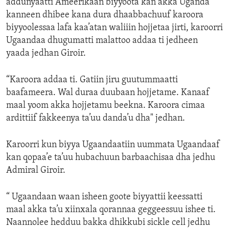
addunyaatti Ameerikaan biyyoota kan akka Uganda
kanneen dhibee kana dura dhaabbachuuf karoora
biyyoolessaa lafa kaa’atan waliiin hojjetaa jirti, karoorri
Ugaandaa dhugumatti malattoo addaa ti jedheen
yaada jedhan Giroir.
“Karoora addaa ti. Gatiin jiru guutummaatti
baafameera. Wal duraa duubaan hojjetame. Kanaaf
maal yoom akka hojjetamu beekna. Karoora cimaa
ardittiif fakkeenya ta’uu danda’u dha" jedhan.
Karoorri kun biyya Ugaandaatiin uummata Ugaandaaf
kan qopaa’e ta’uu hubachuun barbaachisaa dha jedhu
Admiral Giroir.
“ Ugaandaan waan isheen goote biyyattii keessatti
maal akka ta’u xiinxala qorannaa geggeessuu ishee ti.
Naannolee hedduu bakka dhikkubi sickle cell jedhu