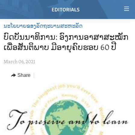
Accessibility
links
Skip
ນະໂຍບາຍຂອງລັດຖະບານສະຫະລັດ
to
HOME
ບົດບັນນາທິການ: ອົງການອາສາສະໝັກ
main
VIDEO
content
ເພື່ອສັນຕິພາບ ມີອາຍຸຄົບຮອບ 60 ປີ
RADIO
Skip
to
March 06, 2021
REGIONS
main
Share
TOPICS
AFRICA
Navigation
Skip
ARCHIVE
AMERICAS
HUMAN RIGHTS
to
ABOUT US
ASIA
SECURITY AND DEFENSE
Search
EUROPE
AID AND DEVELOPMENT
FOLLOW US
MIDDLE EAST
DEMOCRACY AND GOVERNANCE
ECONOMY AND TRADE