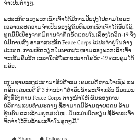
ຈຳເປັນຕ່າງໆ.
ພະລະກິດຂອງພວກເຂົາເຈົ້າໄດ້ມີການປັບປຸງໄປຕາມໄລຍະ
ເວລາແລະຄວາມຈຳເປັນຂອງຜູ້ຄົນທີ່ພວກເຂົາເຈົ້າໄດ້ຮັບໃຊ້.
ທຸກມື້ນີ້ເນື່ອງຈາກມີການຈຳກັດຮັດແຄບໃນເລື້ອງໂຄວິດ-19 ຈຶ່ງ
ບໍ່ມີການສົ່ງ ອາສາສະໝັກ Peace Corps ໄປປະຈຳຢູ່ໃນຕ່າງ
ປະເທດ. ການເຮັດວຽກໃນພາກສະໜາມຂອງພວກເຂົາເຈົ້າ
ຈະເລີ້ມຄືນອີກ ເວລາໃດທີ່ໂຣກລະບາດໂຄວິດ-19 ຄວບຄຸມໄດ້
ແລ້ວ.
ເຫຼນຊາຍຂອງປະທານາທິບໍດີຈອນ ເຄນເນດີ ທ່ານໂຈເຊັຟ ແພ
ຕຣິກ ເຄນເນດີ ທີ 3 ກ່າວວ່າ “ສຳລັບຂ້າພະເຈົ້າແລ້ວ ນັ້ນແມ່ນ
ສິ່ງທີ່ອົງການ Peace Corps ຕາງໜ້າໃຫ້ ຜົນຂອງການ
ບໍລິການແບບທຳມະດາໆ ທີ່ສາມາດມີຂ້າມຊາຍແດນ ຂ້າມ
ຮຸ້ນຄົນ ແລະຂ້າມຍຸກສະໄໝ. ມັນແມ່ນບົດຮຽນ ທີ່ຂ້າພະເຈົ້າ
ຈົດຈຳໄວ້ກັບຂ້າພະເຈົ້າໃນທຸກໆມື້.”
Share
Follow us