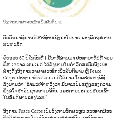
ENVIRONMENT AND HEALTH
IDEALS AND INSTITUTIONS
ອົງການອາສາສະໝັກເພື່ອສັນຕິພາບ
ບົດບັນນາທິການ ທີ່ສະທ້ອນເຖິງນະໂຍບາຍ ຂອງລັດຖະບານ
ສະຫະລັດ
ຄົບຮອບ 60 ປີໃນວັນທີ 1 ມີນາທີ່ຜ່ານມາ ປະທານາທິບໍດີ ຈອນ
ຟິສ-ເຈຣາລ ເຄນເນດີ ໄດ້ລົງນາມໃນດຳລັດສະບັບນຶ່ງເພື່ອ
ສ້າງຕັ້ງອົງການອາສາສະໝັກເພື່ອສັນຕິພາບ ຫຼື Peace
Corps. ປະທານາທິບໍດີເຄນເນດີໄດ້ກ່າວ ໃນລະຫວ່າງພິທີ
ລົງນາມວ່າ “ຂ້າພະເຈົ້າຫວັງວ່າ ມັນຈະເປັນແຫຼ່ງຂອງຄວາມ
ພຶງພໍໃຈສຳລັບຊາວອາເມຣິກັນ ແລະການປະກອບສ່ວນເຂົ້າ
ໃນສັນຕິພາບຂອງໂລກ.”
ອົງການ Peace Corps ເປັນອົງການອິດສະຫຼະ ຂະໜາດນ້ອຍ