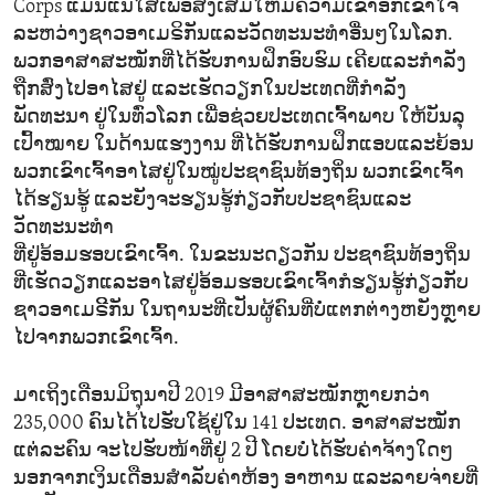
Corps ແມ່ນແນໃສ່ເພື່ອສົ່ງເສີມໃຫ້ມີຄວາມເຂົ້າອົກເຂົ້າໃຈ
ລະຫວ່າງຊາວອາເມຣິກັນແລະວັດທະນະທຳອື່ນໆໃນໂລກ.
ພວກອາສາສະໝັກທີ່ໄດ້ຮັບການຝຶກອົບຮົມ ເຄີຍແລະກຳລັງ
ຖືກສົ່ງໄປອາໄສຢູ່ ແລະເຮັດວຽກໃນປະເທດທີ່ກຳລັງ
ພັດທະນາ ຢູ່ໃນທົ່ວໂລກ ເພື່ອຊ່ວຍປະເທດເຈົ້າພາບ ໃຫ້ບັນລຸ
ເປົ້າໝາຍ ໃນດ້ານແຮງງານ ທີ່ໄດ້ຮັບການຝຶກແອບແລະຍ້ອນ
ພວກເຂົາເຈົ້າອາໄສຢູ່ໃນໝູ່ປະຊາຊົນທ້ອງຖິ່ນ ພວກເຂົາເຈົ້າ
ໄດ້ຮຽນຮູ້ ແລະຍັງຈະຮຽນຮູ້ກ່ຽວກັບປະຊາຊົນແລະ
ວັດທະນະທຳ
ທີ່ຢູ່ອ້ອມຮອບເຂົາເຈົ້າ. ໃນຂະນະດຽວກັນ ປະຊາຊົນທ້ອງຖິ່ນ
ທີ່ເຮັດວຽກແລະອາໄສຢູ່ອ້ອມຮອບເຂົາເຈົ້າກໍຮຽນຮູ້ກ່ຽວກັບ
ຊາວອາເມຣິີກັນ ໃນຖານະທີ່ເປັນຜູ້ຄົນທີ່ບໍ່ແຕກຕ່າງຫຍັງຫຼາຍ
ໄປຈາກພວກເຂົາເຈົ້າ.
ມາເຖິງເດືອນມິຖຸນາປີ 2019 ມີອາສາສະໝັກຫຼາຍກວ່າ
235,000 ຄົນໄດ້ໄປຮັບໃຊ້ຢູ່ໃນ 141 ປະເທດ. ອາສາສະໝັກ
ແຕ່ລະຄົນ ຈະໄປຮັບໜ້າທີ່ຢູ່ 2 ປີ ໂດຍບໍ່ໄດ້ຮັບຄ່າຈ້າງໃດໆ
ນອກຈາກເງິນເດືອນສຳລັບຄ່າຫ້ອງ ອາຫານ ແລະລາຍຈ່າຍທີ່