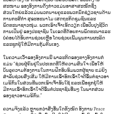
ທີ່ບໍລິຫານງານ ໂດຍລັດຖະບານສະຫະລັດ. ພະນັກງານ
ສະໜາມ ຂອງອົງການດັ່ງກ່າວແມ່ນອາສາສະໝັກຊຶ່ງ
ສ່ວນໃຫຍ່ແລ້ວແມ່ນພວກນາຍຄູແລະພວກນັກຊ່ຽວຊານດ້ານ
ການກະສິກຳ ສຸຂະອະນາໄມ ເສດຖະກິດຊຸມຊົນແລະ
ພັດທະນາຊາວໜຸ່ມ. ພວກເຂົາເຈົ້າເຮັດວຽກ ເພື່ອປັບປຸງຊີວິດ
ການເປັນຢູ່ ຂອງປະຊາຊົນ ໃນເຂດທີ່ດ້ອຍການພັດທະນາແລະ
ບໍ່ຄ່ອຍໄດ້ຮັບການຊ່ວຍເຫຼືອ ໂດຍຊ່ວຍເພີ້ມພູນການຜະລິດ
ແລະຊຸກຍູ້ໃຫ້ມີການກຸ້ມຕົນເອງ.
ໃນຄວາມເວົ້າຂອງອົງການນີ້ ພາລະກິດຂອງທາງອົງການກໍ
ແມ່ນ “ຊ່ວຍຜູ້ຄົນຢູ່ໃນປະເທດທີ່ໃຫ້ຄວາມສົນໃຈ ເພື່ອໃຫ້
ບັນລຸຄວາມຕ້ອງການໃນການຝຶກອົບຮົມພວກຜູ້ຊາຍ ແມ່ຍິງ
ສຳລັບຊ່ວຍສົ່ງເສີມ ໃຫ້ມີການເຂົ້າອົກເຂົ້າໃຈດີຂຶ້ນຕໍ່ຊາວອາ
ເມຣິກັນໃນສ່ວນທີ່ພວກເຂົາເຈົ້າຮັບໃຊ້ ແລະເພື່ອຊຸກຍູ້ໃຫ້
ມີການເຂົ້າອົກເຂົ້າໃຈດີຂຶ້ນຕໍ່ປະຊາຊົນອື່ນໆ ໃນພາກສ່ວນ
ຂອງຊາວອາເມຣິກັນ.”
ຄວາມຈິງແລ້ວ ຫຼາຍກວ່າສິ່ງອື່ນໃດທັງໝົດ ອົງການ Peace