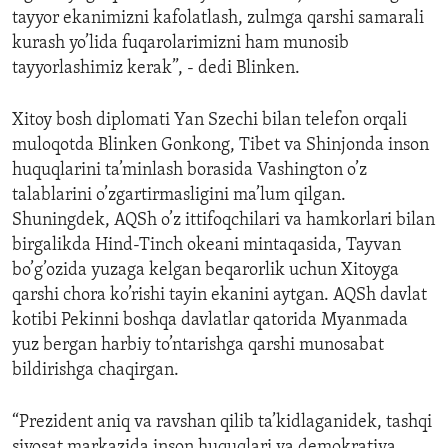
tayyor ekanimizni kafolatlash, zulmga qarshi samarali
kurash yo’lida fuqarolarimizni ham munosib
tayyorlashimiz kerak”, - dedi Blinken.
Xitoy bosh diplomati Yan Szechi bilan telefon orqali
muloqotda Blinken Gonkong, Tibet va Shinjonda inson
huquqlarini ta’minlash borasida Vashington o’z
talablarini o’zgartirmasligini ma’lum qilgan.
Shuningdek, AQSh o’z ittifoqchilari va hamkorlari bilan
birgalikda Hind-Tinch okeani mintaqasida, Tayvan
bo’g’ozida yuzaga kelgan beqarorlik uchun Xitoyga
qarshi chora ko’rishi tayin ekanini aytgan. AQSh davlat
kotibi Pekinni boshqa davlatlar qatorida Myanmada
yuz bergan harbiy to’ntarishga qarshi munosabat
bildirishga chaqirgan.
“Prezident aniq va ravshan qilib ta’kidlaganidek, tashqi
siyosat markazida inson huquqlari va demokratiya