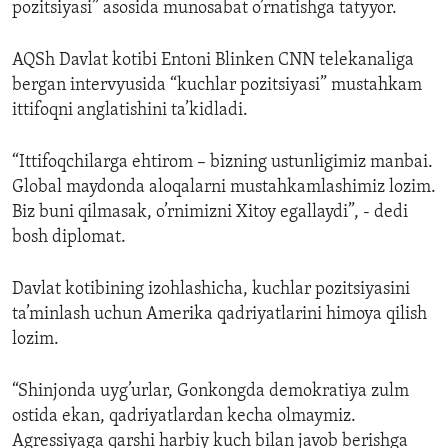
pozitsiyasi” asosida munosabat o’rnatishga tatyyor.
AQSh Davlat kotibi Entoni Blinken CNN telekanaliga
bergan intervyusida “kuchlar pozitsiyasi” mustahkam
ittifoqni anglatishini ta’kidladi.
“Ittifoqchilarga ehtirom – bizning ustunligimiz manbai.
Global maydonda aloqalarni mustahkamlashimiz lozim.
Biz buni qilmasak, o’rnimizni Xitoy egallaydi”, - dedi
bosh diplomat.
Davlat kotibining izohlashicha, kuchlar pozitsiyasini
ta’minlash uchun Amerika qadriyatlarini himoya qilish
lozim.
“Shinjonda uyg’urlar, Gonkongda demokratiya zulm
ostida ekan, qadriyatlardan kecha olmaymiz.
Agressiyaga qarshi harbiy kuch bilan javob berishga