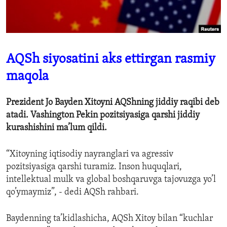
ENVIRONMENT AND HEALTH
IDEALS AND INSTITUTIONS
AQSh siyosatini aks ettirgan rasmiy
maqola
Prezident Jo Bayden Xitoyni AQShning jiddiy raqibi deb
atadi. Vashington Pekin pozitsiyasiga qarshi jiddiy
kurashishini ma’lum qildi.
“Xitoyning iqtisodiy nayranglari va agressiv
pozitsiyasiga qarshi turamiz. Inson huquqlari,
intellektual mulk va global boshqaruvga tajovuzga yo’l
qo’ymaymiz”, - dedi AQSh rahbari.
Baydenning ta’kidlashicha, AQSh Xitoy bilan “kuchlar