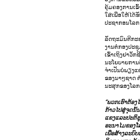
ຄຸ້ມຄອງການເຂົ້
ໃສ່ເພື່ອໃຫ້ໄດ້
ປະຊາກອນໂລກ ສໍ
ລັດຖະມົນຕີກະ
ງານຕໍ່ກອງປະຊ
ເຂົ້າເຖິງຢາວັກ
ນະໂຍບາຍການຕ
ຈຳເປັນບໍ່ພຽງ
ຂອງນາໆຊາດ ຕໍ່
ນະສຸກຂອງໂລກໃຫ
“ພວກເຮົາຕ້ອງໄ
ກ້າວໄປສູ່ຈຸດນ
ແຂງແລະປະຕິຮູ
ອະນາໄມຂອງໂລກ 
ເພື່ອສ້າງລະບົ