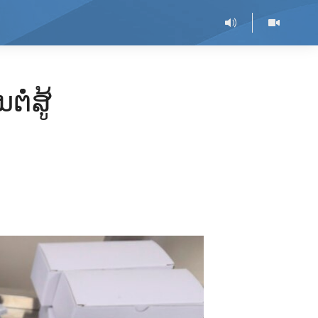
ໍ່ສູ້