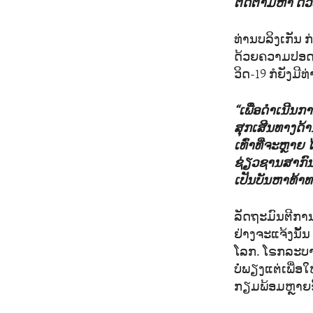
ຕິດຕາມຫາ ດ້ວຍ
ທ່ານບລິງເກັນ 
ດ້ວຍຄວາມປອດໄ
ວິດ-19 ກໍຍັງມີ
“ເພື່ອດຳເນີນ
ສຸກເສີນທາງດ້
ເທົ່າທີ່ຈະຫຼາຍ
ຊ່ຽວຊານສາກົນ ສ
ເປັນບັນຫາທ້າທ
ລັດຖະມົນຕີການ
ຢ່າງຈະແຈ້ງນັ
ໂລກ. ໂຣກລະບາດ
ບໍ່ພຽງແຕ່ເພື່ອ
ກຽມພ້ອມຫຼາຍຂຶ