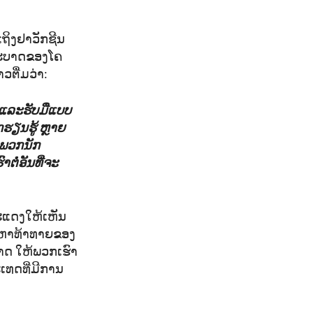
ເຖິງຢາວັກຊີນ
່ລະບາດຂອງໂຄ
ວຕື່ມວ່າ:
ນແລະຮັບມືແບບ
ຮຽນຮູ້ ຫຼາຍ
ິງພວກນັກ
ຕໍ່ອັນທີ່ຈະ
ສະແດງໃຫ້ເຫັນ
ັນຫາທ້າທາຍຂອງ
ກາດ ໃຫ້ພວກເຮົາ
ະເທດທີ່ມີການ