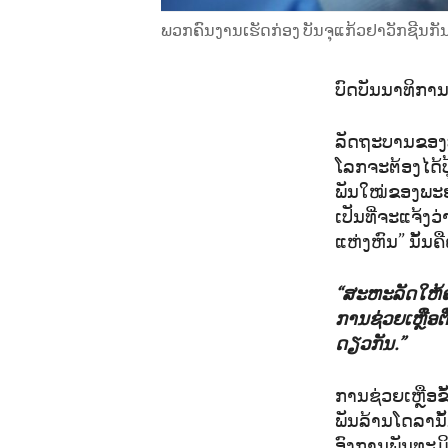
ພວກຄົນງານເຮັດກ່ອງ ບັນຈຸແກ້ວຢາວັກຊີນກັນໂ
ບົດບັນນາທິກາ
ລັດຖະບານຂອງປະ
ໂລກຈະຕ້ອງໄດ້
ພັນໃໝ່ຂອງພະຍາ
ເປັນທີ່ຈະແຈ້ງ
ແຫ່ງຫົນ” ນັ້ນຄ
“ສະຫະລັດໃຫ້ຄ
ການຊ່ວຍເຫຼືອຕື
ດຽວກັນ.”
ການຊ່ວຍເຫຼືອຂ
ພັນລ້ານໂດລານັ້
ອົງການພັນທະມ