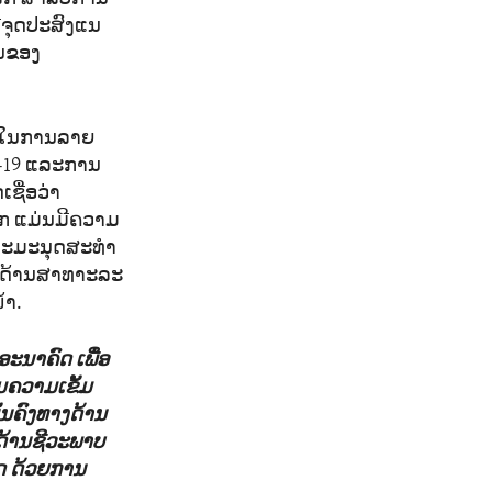
ມີຈຸດປະສົງແນ
ັນຂອງ
າວໃນການລາຍ
-19 ແລະການ
ຊື່ອວ່າ
ກ ແມ່ນມີຄວາມ
ແລະມະນຸດສະທຳ
າງດ້ານສາທາະລະ
້າ.
ະນາຄົດ ເພື່ອ
ີມຄວາມເຂັ້ມ
ນຄົງທາງດ້ານ
ງດ້ານຊີວະພາບ
ວດ ດ້ວຍການ