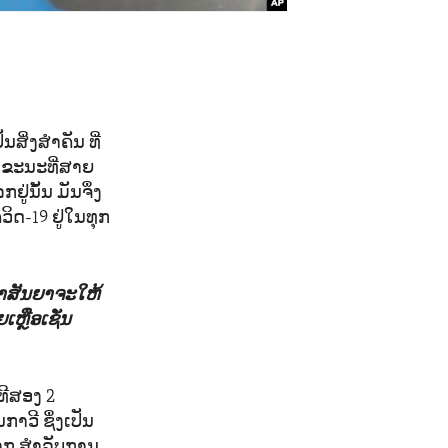
ສິ່ງສຳຄັນ ທີ່
ນຂະນະທີ່ສາຍ
່ນັ້ນ ມັນຈຶ່ງ
ິດ-19 ຢູ່ໃນທຸກ
ຄຳສັນຍາຈະໃຫ້
ຫຼືອເຊັ່ນ
ທີສອງ 2
ກາວີ ຊຶ່ງເປັນ
ລກ ສຳລັບການ