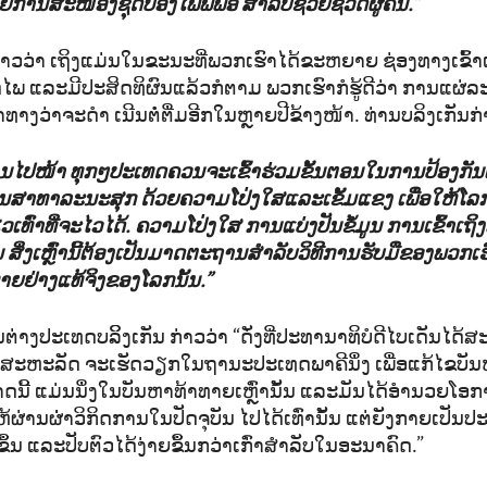
ການສະໜອງຊຸດປ້ອງໄພພີພີອີ ສຳລັບຊ່ວຍຊີວິດຜູ້ຄົນ.”
ກ່າວວ່າ ເຖິງແມ່ນໃນຂະນະທີ່ພວກເຮົາໄດ້ຂະຫຍາຍ ຊ່ອງທາງເຂົ້າ
ພ ແລະມີປະສິດທິຜົນແລ້ວກໍຕາມ ພວກເຮົາກໍຮູ້ດີວ່າ ການແຜ
ທ່າທາງວ່າຈະດຳ ເນີນຕໍ່ຕື່ມອີກໃນຫຼາຍປີຂ້າງໜ້າ. ທ່ານບລິງເກັນກ່າ
ການໄປໜ້າ ທຸກໆປະເທດຄວນຈະເຂົ້າຮ່ວມຂັ້ນຕອນໃນການປ້ອງກັ
ານສາທາລະນະສຸກ ດ້ວຍຄວາມໂປ່ງໃສແລະເຂັ້ມແຂງ ເພື່ອໃຫ້ໂລກ
 ໄວເທົ່າທີ່ຈະໄວໄດ້. ຄວາມໂປ່ງໃສ ການແບ່ງປັນຂໍ້ມູນ ການເຂົ້າເຖ
ິ່ງເຫຼົ່ານີ້ຕ້ອງເປັນມາດຕະຖານສຳລັບວິທີການຮັບມືຂອງພວກເຮົາ
າຍຢ່າງແທ້ຈິງຂອງໂລກນັ້ນ.”
ຕ່າງປະເທດບລິິງເກັນ ກ່າວວ່າ “ດັ່ງທີ່ປະທານາທິບໍດີໄບເດັນໄດ້
້ນ ສະຫະລັດ ຈະເຮັດວຽກໃນຖານະປະເທດພາຄີນຶ່ງ ເພື່ອແກ້ໄຂບ
ນີ້ ແມ່ນນຶ່ງໃນບັນຫາທ້າທາຍເຫຼົ່ານັ້ນ ແລະມັນໄດ້ອຳນວຍໂອ
ໃຫ້ຜ່ານຜ່່າວິກິດການໃນປັດຈຸບັນ ໄປໄດ້ເທົ່ານັ້ນ ແຕ່ຍັງກາຍເປັນປ
້ນ ແລະປັບຕົວໄດ້ງ່າຍຂຶ້ນກວ່າເກົ່າສຳລັບໃນອະນາຄົດ.”