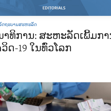
ລັດຖະບານສະຫະລັດ
ນາທິການ: ສະຫະລັດເພີ້ມການຕ
ວິດ-19 ໃນທົ່ວໂລກ