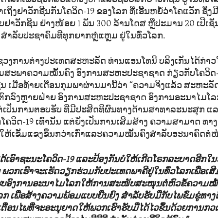
າເຖິງຢາວັກຊີນກັນໂຄວິດ-19 ຂອງໂລກ ທີ່ເອີ້ນຫຍໍ້ວ່າໂຄແວັກ ຊຶ່ງ
ຮັບຢາວັກຊີນ ຢ່າງໜ້ອຍ 1 ພັນ 300 ລ້ານໂດສ ຫຼືປະມານ 20 ເປີເຊ
າລັບປະຊາຄົມທີ່ທຸກຍາກຫຼໍ່ແຫຼມ ຢູ່ໃນທົ່ວໂລກ.
ຊວງການຕ່າງປະເທດສະຫະລັດ ທ່ານແອນໂທນີ ບລິງເກັນໄດ້ກ່
ຸມສະພາຄວາມໝັ້ນຄົງ ອົງການສະຫະປະຊາຊາດ ກ່ຽວກັບໂຄວິດ
ຊີນ ເມື່ອທ້າຍເດືອນກຸມພາຜ່ານມານີ້ວ່າ “ຄວາມຈິງແລ້ວ ສະຫະລັດເ
ົກລົງຫຼາຍຝ່າຍ ອົງການສະຫະປະຊາຊາດ ອົງການອະນາໄມໂລ
ແຕ່ເປັນການຕອບຮັບ ທີ່ມີປະສິດທິຜົນທາງດ້ານສາທາລະນະສຸກ 
ໂຄວິດ-19 ເທົ່ານັ້ນ ແຕ່ຍັງເປັນການເສີມສ້າງ ຄວາມສາມາດ ທ
້ເຂັ້ມແຂງຂຶ້ນກວ່າເກົ່າແລະຄວາມໝັ້ນຄົງສຳລັບອະນາຄົດຕໍ່ໜ
ດ້ເອົາຊະນະໂຄວິດ-19 ແລະປ້ອງກັນບໍ່ໃຫ້ເກີດໂຣກລະບາດອີກໃນອ
ັ້ນ ພວກເຮົາຈະເຮັດວຽກຮ່ວມກັບປະເທດພາຄີຢູ່ໃນທົ່ວໂລກເພື່ອເສ
ບອົງການອະນາໄມໂລກໃຫ້ການສະໜັບສະໜຸນຕໍ່ຫົວຂໍ້ຄວາມໝັ້
ເພື່ອສ້າງຄວາມພ້ອມແບບຍືນຍົງ ສຳລັບຮັບມືກັບໄພຂົ່ມຂູ່ທາ
ບເຕືອນໄພທີ່ຈະອະນຸຍາດໃຫ້ພວກເຮົາຮັບມືໄດ້ໄວຂຶ້ນດ້ວຍການກ