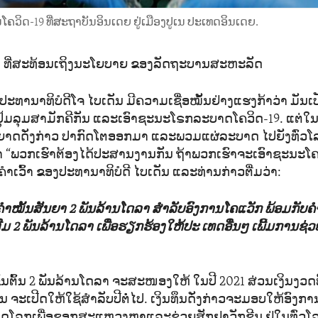
ຄວິດ-19 ທີ່ສະຖາບັນອິນເດຍ ຢູ່ເມືອງປູເນ ປະເທດອິນເດຍ.
ນ ທີ່ສະທ້ອນເຖິງນະໂຍບາຍ ຂອງລັດຖະບານສະຫະລັດ
ທານາທິບໍດີໂຈ ໄບເດັນ ມີຄວາມເຊື່ອໝັ້ນຢ່າງແຮງກ້າວ່າ ມັນເປັນ
ປຸ້ມລຸມສາມັກຄີກັນ ແລະເອົາຊະນະໂຣກລະບາດໂຄວິດ-19. ແຕ່ໃ
ດດັ່ງກ່າວ ປາກົດໂຕອອກມາ ແລະພວມແຜ່ລະບາດ ໄປຍັງທົ່ວໂລກຢູ
ວ່າ “ພວກເຮົາຕ້ອງໄດ້ປະສານງານກັນ ຖ້າພວກເຮົາຈະເອົາຊະນະໂຄວ
ືຄໍາເວົ້າ ຂອງປະທານາທິບໍດີ ໄບເດັນ ແລະທ່ານກ່າວຕື່ມວ່າ:
ຳໝັ້ນສັນຍາ 2 ພັນລ້ານໂດລາ ສຳລັບອົງການໂຄແວັກ ພ້ອມກັບ
່ມ 2 ພັນລ້ານໂດລາ ເພື່ອຮຽກຮ້ອງໃຫ້ປະ ເທດອື່ນໆ ເພີ້ມການຊ່ວຍເ
ັ້ນຕົ້ນ 2 ພັນລ້ານໂດລາ ຈະສະໜອງໃຫ້ ໃນປີ 2021 ສ່ວນເງິນງວດ
ນ ຈະເປີດໃຫ້ໃຊ້ສຳລັບປີຕໍ່ໄປ. ເງິນທຶນດັ່ງກ່າວຈະມອບໃຫ້ອົງການ
ິດໂລກເພື່ອຊອກສະແຫວງຫາແລະຊ່ວຍສັກຢາວັກຊີນ ຢູ່ໃນທົ່ວໂ