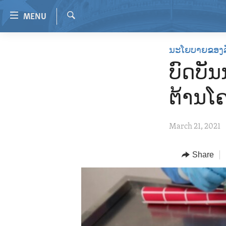
Accessibility
MENU
links
Search
Skip
HOME
ນະໂຍບາຍຂອງ
to
VIDEO
main
ບົດບັນ
content
RADIO
Skip
ຕ້ານໂຄ
REGIONS
to
main
TOPICS
AFRICA
March 21, 2021
Navigation
ARCHIVE
AMERICAS
HUMAN RIGHTS
Skip
to
ABOUT US
Share
ASIA
SECURITY AND DEFENSE
Search
EUROPE
AID AND DEVELOPMENT
MIDDLE EAST
DEMOCRACY AND GOVERNANCE
ECONOMY AND TRADE