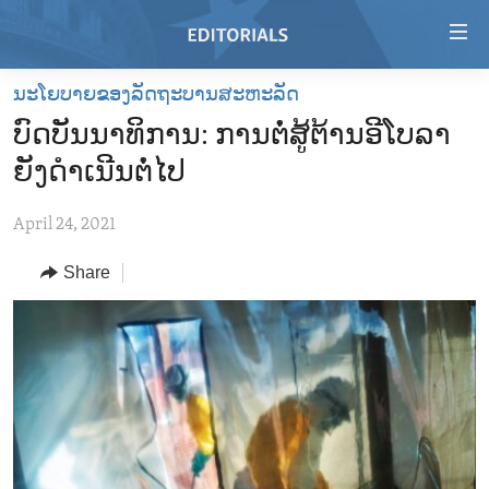
Accessibility
links
Skip
ນະໂຍບາຍຂອງລັດຖະບານສະຫະລັດ
to
HOME
ບົດບັນນາທິການ: ການຕໍ່ສູ້ຕ້ານອີໂບລາ
main
VIDEO
content
ຍັງດໍາເນີນຕໍ່ໄປ
RADIO
Skip
to
April 24, 2021
REGIONS
main
Share
TOPICS
AFRICA
Navigation
Skip
ARCHIVE
AMERICAS
HUMAN RIGHTS
to
ABOUT US
ASIA
SECURITY AND DEFENSE
Search
EUROPE
AID AND DEVELOPMENT
FOLLOW US
MIDDLE EAST
DEMOCRACY AND GOVERNANCE
ECONOMY AND TRADE