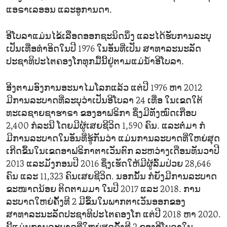
ແອຣາເລອອນ ແລະອູການດາ.
ອີໂບລາແມ່ນໄຂ້ເລືຶອດອອກຊະນິດນຶ່ງ ແລະໄດ້ຮັບການລະບຸ
ເປັນເທື່ອທຳອິດໃນປີ 1976 ໃນອັນທີ່ເປັນ ສາທາລະນະລັດ
ປະຊາທິປະໄຕຄອງໂກທຸກມື້ນີ້ຢູ່ຕາມແມ່ນ້ຳອີໂບລາ.
ອີງຕາມອົງການອະນາໄມໂລກແລ້ວ ແຕ່ປີ 1976 ຫາ 2012
ມີການລະບາດທີ່ລະບຸວ່າເປັນອີໂບລາ 24 ເທື່ອ ໃນເຂດໃຕ້
ທະເລຊາຍຊາຮາຣາ ຂອງອາຟຣິກາ ຊຶ່ງມີທັງໝົດເກືອບ
2,400 ກໍລະນີ ໂດຍມີຜູ້ເສຍຊີວິດ 1,590 ຄົນ. ແລະຕໍ່ມາ ກໍ
ມີການລະບາດໃນອັນທີ່ຮູ້ກັນວ່າ ແມ່ນການລະບາດທີ່ໃຫຍ່ສຸດ
ເກີດຂຶ້ນໃນເຂດອາຟຣິກາຕາເວັນຕົກ ລະຫວ່າງເດືອນທັນວາປີ
2013 ແລະມັງກອນປີ 2016 ຊຶ່ງເຮັດໃຫ້ມີຜູ້ລົ້ມປ່ວຍ 28,646
ຄົນ ແລະ 11,323 ຄົນເສຍຊີວິດ. ນອກນັ້ນ ກໍຍັງມີການລະບາດ
ຂະໜາດນ້ອຍ ຕິດຕາມມາ ໃນປີ 2017 ແລະ 2018. ການ
ລະບາດໃຫຍ່ຄັ້ງທີ 2 ມີຂຶ້ນໃນພາກຕາເວັນອອກຂອງ
ສາທາລະນະລັດປະຊາທິປະໄຕຄອງໂກ ແຕ່ປີ 2018​ ຫາ 2020.