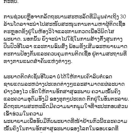
ກະທົບ.
ການຊ່ວຍເຫຼືອຈາກລັດຖະບານສະຫະລັດທີ່ມີມູນຄ່າເຖິງ 30
ລ້ານໂດລາຈະນຳໄປສະໜັບສະໜຸນການຕາມຫາຜູ້ຕິດເຊື້ອ
ຕະຫຼອດທັງຢູ່ໃນຫ້ອງວິໄຈແລະການກວດເພື່ອວິນິດໄສ
ພະຍາດ. ນອກນັ້ນ ຍັງຈະນຳໄປໃຊ້ໃນການສ້າງຕັ້ງສູນກາງ
ປິ່ນປົວອີໂບລາ ແລະການຂົນສົ່ງ ພ້ອມທັງເສີມຂະຫຍາຍມາດ
ຕະການປ້ອງກັນແລະຄວບຄຸມການຕິດເຊື້ອ ຢູ່ຕາມສະຖານທີ່
ທາງການແພດສຳຄັນແຫ່ງຕ່າງໆ.
ພະຍາດຕິດຕໍ່ເຊັ່ນອີໂບລາ ບໍ່ໄດ້ໃຫ້ການເຄົາລົບຕໍ່ເຂດ
ຊາຍແດນລະຫວ່າງປະເທດຕ່າງໆແລະສາມາດແຜ່ລະບາດ
ຢ່າງວ່ອງໄວ ເຮັດໃຫ້ການຮັກສາສຸຂະພາບ ຄວາມໝັ້ນຄົງ
ແລະຄວາມອຸດົມຮັ່ງມີ ຂອງທຸກໆປະເທດ ຕົກຢູ່ໃນອັນຕະລາຍ.
ລັດຖະບານສະຫະລັດມີຄວາມພາກພູມໃຈທີ່ຈະປະກອບສ່ວນ
ເຂົ້າຮ່ວມໃນຄວາມ
ພະຍາຍາມເພື່ອຮັບມືກັບພະຍາດທີ່ໜ້າຢ້ານກົວນີ້ແລະຄວາມ
ໝັ້ນຄົງໃນການຮັກສາສຸຂະພາບຂອງໂລກໃນຂອບເຂດທີ່