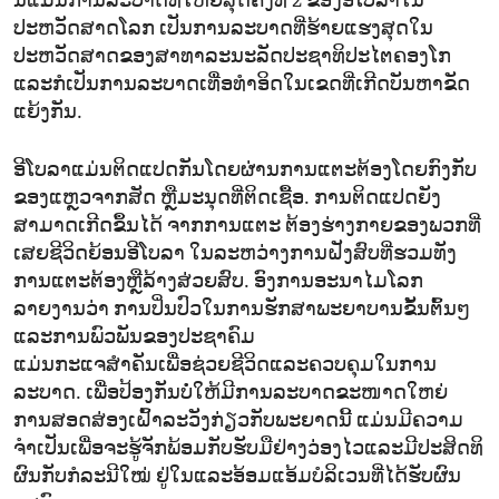
ນີ້ແມ່ນການລະບາດທີ່ໃຫຍ່ສຸດຄັ້ງທີ 2 ຂອງອີໂບລາໃນ
ປະຫວັດສາດໂລກ ເປັນການລະບາດທີ່ຮ້າຍແຮງສຸດໃນ
ປະຫວັດສາດຂອງສາທາລະນະລັດປະຊາທິປະໄຕຄອງໂກ
ແລະກໍເປັນການລະບາດເທື່ອທຳອິດໃນເຂດທີ່ເກີດບັນຫາຂັດ
ແຍ້ງກັນ.
ອີໂບລາແມ່ນຕິດແປດກັນໂດຍຜ່ານການແຕະຕ້ອງໂດຍກົງກັບ
ຂອງແຫຼວຈາກສັດ ຫຼືມະນຸດທີ່ຕິດເຊື້ອ. ການຕິດແປດຍັງ
ສາມາດເກີດຂຶ້ນໄດ້ ຈາກການແຕະ ຕ້ອງຮ່າງກາຍຂອງພວກທີ່
ເສຍຊີວິດຍ້ອນອີໂບລາ ໃນລະຫວ່າງການຝັງສົບທີ່ຮວມທັງ
ການແຕະຕ້ອງຫຼືລ້າງສ່ວຍສົບ. ອົງການອະນາໄມໂລກ
ລາຍງານວ່າ ການປິ່ນປົວໃນການຮັກສາພະຍາບານຂັ້ນຕົ້ນໆ
ແລະການພົວພັນຂອງປະຊາຄົມ
ແມ່ນກະແຈສຳຄັນເພື່ອຊ່ວຍຊີວິດແລະຄວບຄຸມໃນການ
ລະບາດ. ເພື່ອປ້ອງກັນບໍ່ໃຫ້ມີການລະບາດຂະໜາດໃຫຍ່
ການສອດສ່ອງເຝົ້າລະວັງກ່ຽວກັບພະຍາດນີ້ ແມ່ນມີຄວາມ
ຈຳເປັນເພື່ອຈະຮູ້ຈັກພ້ອມກັບຮັບມືຢ່າງວ່ອງໄວແລະມີປະສິດທິ
ຜົນກັບກໍລະນີໃໝ່ ຢູ່ໃນແລະອ້ອມແອ້ມບໍລິເວນທີ່ໄດ້ຮັບຜົນ