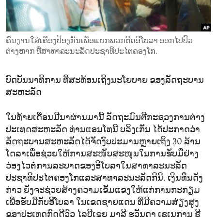
ENVIRONMENT AND HEALTH
IDEALS AND INSTITUTIONS
ຄົນງານໃສ່ເຄື່ອງປ້ອງກັນເພື່ອແຍກພວກຕິດອີໂບລາ ອອກໄປປົວ
ຕ່າງຫາກ ທີ່ສາທາລະນະລັດປະຊາທິປະໄຕຄອງໂກ.
ບົດບັນນາທິການ ທີ່ສະທ້ອນເຖິງນະໂຍບາຍ ຂອງລັດຖະບານ
ສະຫະລັດ
ໃນທ້າຍເດືອນມີນາຜ່ານມານີ້ ລັດຖະມົນຕີກະຊວງການຕ່າງ
ປະເທດສະຫະລັດ ທ່ານແອນໂທນີ ບລິງເກັນ ໄດ້ປະກາດວ່າ
ລັດຖະບານສະຫະລັດໄດ້ຈັດງົບປະມານຫຼາຍເຖິງ 30 ລ້ານ
ໂດລາເພື່ອຊ່ວຍໃຫ້ການສະໜັບສະໜຸນໃນການຮັບມືຢ່າງ
ວ່ອງໄວຕໍ່ການລະບາດຂອງອີໂບລາໃນສາທາລະນະລັດ
ປະຊາທິປະໄຕຄອງໂກແລະສາທາລະນະລັດກີນີ. ເງິນທຶນດັ່ງ
ກ່າວ ຍັງຈະຊ່ວຍສ້າງຄວາມເຂັ້ມແຂງໃຫ້ແກ່ການກະກຽມ
ເພື່ອຮັບມືກັບອີິໂບລາ ໃນເຂດຊາຍແດນ ທີ່ມີຄວາມສ່ຽງສູງ
ຂອງປະເທດກົດດີວົວ ໄລບີເຣຍ ມາລີ ຮວັນດາ ເຊເນການ ຊີ