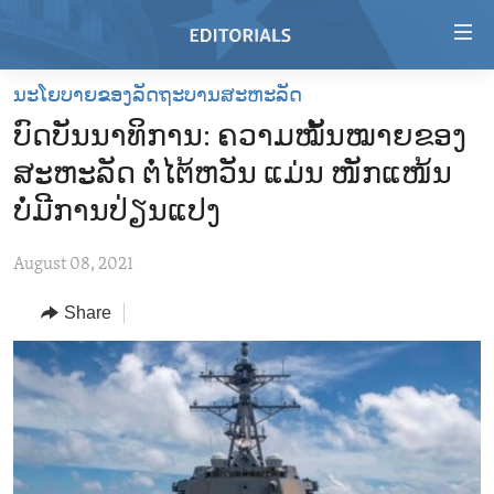
Accessibility
links
Skip
ນະໂຍບາຍຂອງລັດຖະບານສະຫະລັດ
to
HOME
ບົດບັນນາທິການ: ຄວາມໝັ້ນໝາຍຂອງ
main
VIDEO
content
ສະຫະລັດ ຕໍ່ໄຕ້ຫວັນ ແມ່ນ ໜັກແໜ້ນ
RADIO
Skip
ບໍ່ມີການປ່ຽນແປງ
to
REGIONS
main
August 08, 2021
TOPICS
AFRICA
Navigation
Skip
Share
ARCHIVE
AMERICAS
HUMAN RIGHTS
to
ABOUT US
ASIA
SECURITY AND DEFENSE
Search
EUROPE
AID AND DEVELOPMENT
FOLLOW US
MIDDLE EAST
DEMOCRACY AND GOVERNANCE
ECONOMY AND TRADE