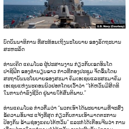
ENVIRONMENT AND HEALTH
IDEALS AND INSTITUTIONS
ບົດບັນນາທິການ ທີ່ສະທ້ອນເຖິງນະໂຍບາຍ ຂອງລັດຖະບານ
ສະຫະລັດ
ທ່ານເຄີດ ແຄມໂບລ ຜູ້ປະສານງານ ກ່ຽວກັບເຂດອິນໂດ
ປາຊີຟິກ ຂອງທຳນຽບຂາວ ກ່າວທີ່ກອງປະຊຸມ ຈັດຂຶ້ນໂດຍ
ສະຖາບັນນະໂຍບາຍຂອງສະມາ ຄົມເອເຊຍແລະສະມາຄົມ
ເອເຊຍແຫ່ງນະຄອນນິວຢອກໂດຍເວົ້າວ່າ “ໄຕ້ຫວັນມີສິດທິ
ໃນການດຳລົງຊີວິດ ຢູ່ພາຍໃຕ້ສັນຕິພາບ.”
ທ່ານແຄມໂບລ ກ່າວຕື່ມວ່າ “ພວກເຮົາໄດ້ພະຍາຍາມທີ່ຈະສົ່ງ
ຂໍ້ຄວາມອັນຈະ ແຈ້ງທີ່ສຸດ ກ່ຽວກັບການເອົາມາດຕະການ
ປ້ອງກັນ ຂ້າມຊ່ອງແຄບໄຕ້ຫວັນ” ແລະກໍໄດ້ເຕືອນຈີນວ່າ ການ