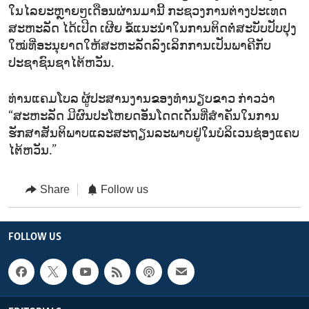
ໃນໄລຍະຫຼາຍໆເດືອນຜ່ານມານີ້ ກະຊວງການຕ່າງປະເທດ
ສະຫະລັດ ໄດ້ເປີດ ເຜີຍ ຂໍ້ແນະນຳໃນການຕິດຕໍ່ສະບັບປັບປຸງ
ໃໝ່ທີ່ອະນຸຍາດໃຫ້ສະຫະລັດລົງເລິກການເປັນພາຄີກັບ
ປະຊາຊົນຊາໄຕ້ຫວັນ.
ທ່ານແຄມໂບລ ຜູ້ປະສານງານຂອງທຳນຽບຂາວ ກ່າວວ່າ
“ສະຫະລັດ ມີຜົນປະໂຫຍດອັນໂດດເດັ່ນທີ່ສຳຄັນໃນການ
ຮັກສາສັນຕິພາບແລະສະຖຽນລະພາບຢູ່ໃນບໍລິເວນຊ່ອງແຄບ
ໄຕ້ຫວັນ.”
Share
Follow us
FOLLOW US