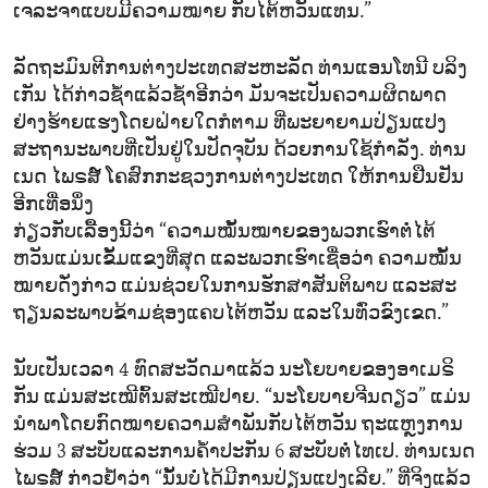
ເຈລະຈາແບບມີຄວາມໝາຍ ກັບໄຕ້ຫວັນແທນ.”
ລັດຖະມົນຕີການຕ່າງປະເທດສະຫະລັດ ທ່ານແອນໂທນີ ບລິງ
ເກັນ ໄດ້ກ່າວຊ້ຳແລ້ວຊ້ຳອີກວ່າ ມັນຈະເປັນຄວາມຜິດພາດ
ຢ່າງຮ້າຍແຮງໂດຍຝ່າຍໃດກໍຕາມ ທີ່ພະຍາຍາມປ່ຽນແປງ
ສະຖານະພາບທີ່ເປັນຢູ່ໃນປັດຈຸບັນ ດ້ວຍການໃຊ້ກຳລັງ. ທ່ານ
ເນດ ໄພຣສ໌ ໂຄສົກກະຊວງການຕ່າງປະເທດ ໃຫ້ການຢືນຢັນ
ອີກເທື່ອນຶ່ງ
ກ່ຽວກັບເລື້ອງນີ້ວ່າ “ຄວາມໝັ້ນໝາຍຂອງພວກເຮົາຕໍ່ໄຕ້
ຫວັນແມ່ນເຂັ້ມແຂງທີ່ສຸດ ແລະພວກເຮົາເຊື່ອວ່າ ຄວາມໝັ້ນ
ໝາຍດັ່ງກ່າວ ແມ່ນຊ່ວຍໃນການຮັກສາສັນຕິພາບ ແລະສະ
ຖຽນລະພາບຂ້າມຊ່ອງແຄບໄຕ້ຫວັນ ແລະໃນທົ່ວຂົງເຂດ.”
ນັບເປັນເວລາ 4 ທົດສະວັດມາແລ້ວ ນະໂຍບາຍຂອງອາເມຣິ
ກັນ ແມ່ນສະເໝີຕົ້ນສະເໝີປາຍ. “ນະໂຍບາຍຈີນດຽວ” ແມ່ນ
ນຳພາໂດຍກົດໝາຍຄວາມສຳພັນກັບໄຕ້ຫວັນ ຖະແຫຼງການ
ຮ່ວມ 3 ສະບັບແລະການຄ້ຳປະກັນ 6​ ສະບັບຕໍ່ໄທເປ. ທ່ານເນດ
ໄພຣສ໌ ກ່າວຢ້ຳວ່າ “ນັ້ນບໍ່ໄດ້ມີການປ່ຽນແປງເລີຍ.” ທີ່ຈິງແລ້ວ