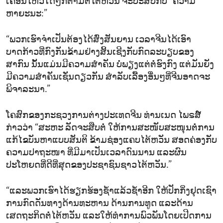
ເຄື່ອນໄຫວໃດໆກໍຕາມຕໍ່ໄຕ້ຫວັນ ຈະປະສົບກັບ “ຄວາມ
ຫາຍະນະ:”
“ພວກເຮົາຈຳເປັນຕ້ອງໄດ້ສົ່ງສັນຍານ ເວລາຈີນໄດ້ເອົາ
ບາດກ້າວທີ່ກົງກັນຂ້າມຢ່າງສິ້ນເຊີງກັບກົດລະບຽບຂອງ
ສາກົນ ນັ້ນແມ່ນມີຄວາມສຳຄັນ ບໍ່ພຽງແຕ່ຕໍ່ຮົງກົງ ແຕ່ມັນຍັງ
ມີຄວາມສຳຄັນເຊັ່ນດຽວກັນ ສຳລັບເລື້ອງອື່ນໆທີ່ຈີນອາດຈະ
ພິຈາລະນາ.”
ໂຄສົກຂອງກະຊວງການຕ່າງປະເທດຈີນ ທ່ານເນດ ໄພຣສ໌
ກ່າວວ່າ “ສະຫະ ລັດຈະສືບຕໍ່ ໃຫ້ການສະໜັບສະໜຸນຕໍ່ການ
ແກ້ໄຂບັນຫາແບບສັນຕິ ຂ້າມຊ່ອງແຄບໄຕ້ຫວັນ ສອດຄ່ອງກັບ
ຄວາມປາຖະໜາ ທີ່ມີມາເປັນເວລາດົນນານ ແລະຜົນ
ປະໂຫຍດທີ່ດີທີ່ສຸດຂອງປະຊາຊົນຊາວໄຕ້ຫວັນ.”
“ແລະພວກເຮົາໄດ້ຮຽກຮ້ອງຊໍ້າແລ້ວຊໍ້າອີກ ໃຫ້ປັກກິ່ງຢຸດເຊົາ
ການກົດດັນທາງດ້ານທະຫານ ດ້ານການທູດ ແລະດ້ານ
ເສດຖະກິດຕໍ່ໄຕ້ຫວັນ ແລະໃຫ້ທຳການພົວພັນໂດຍເປີດການ