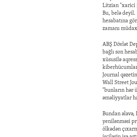
Litzian "xaric
Bu, belə deyil.
hesabatına görə
zamanı müdaxil
ABŞ Dövlət Dep
bağlı son hesa
xüsusilə aqress
kiberhücumları
Journal qəzeti
Wall Street Jo
"bunların hər 
əməliyyatlar h
Bundan əlavə, 
yenilənməsi pr
ölkədən çıxarm
işçilərin isə a