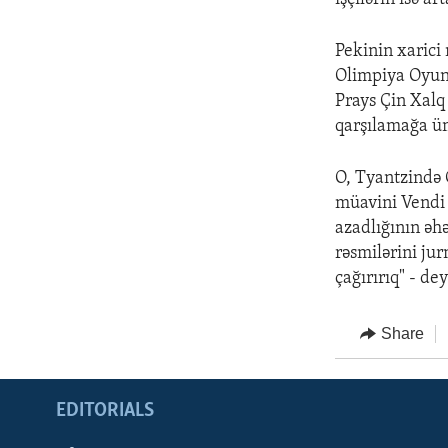
Pekinin xarici
Olimpiya Oyunl
Prays Çin Xalq
qarşılamağa üm
O, Tyantzində 
müavini Vendi 
azadlığının əh
rəsmilərini jur
çağırırıq" - de
Share
EDITORIALS