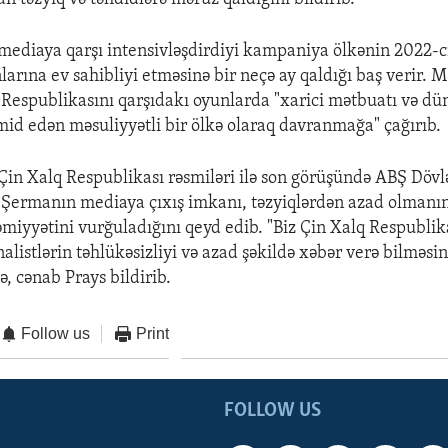
 mediaya qarşı intensivləşdirdiyi kampaniya ölkənin 2022-ci
arına ev sahibliyi etməsinə bir neçə ay qaldığı baş verir. M
 Respublikasını qarşıdakı oyunlarda "xarici mətbuatı və dü
id edən məsuliyyətli bir ölkə olaraq davranmağa" çağırıb.
Çin Xalq Respublikası rəsmiləri ilə son görüşündə ABŞ Dövl
Şermanın mediaya çıxış imkanı, təzyiqlərdən azad olmanı
əmiyyətini vurğuladığını qeyd edib. "Biz Çin Xalq Respublik
nalistlərin təhlükəsizliyi və azad şəkildə xəbər verə bilməs
yə, cənab Prays bildirib.
Follow us
Print
FOLLOW US