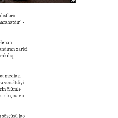
listlərin
narahatdır" -
 Henan
landıran xarici
rakılıq
lət mediası
rə yönəltdiyi
ərin ölümlə
tirib çıxaran
n sözçüsü Jao