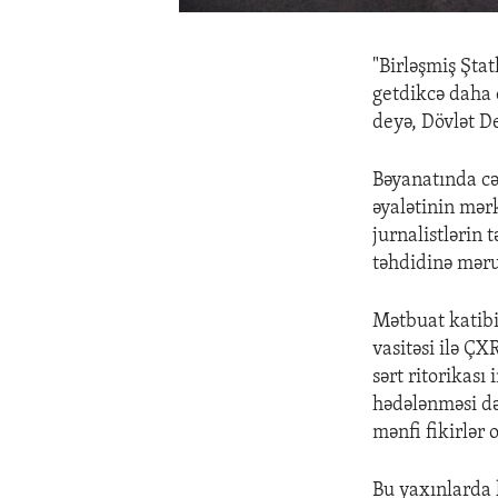
"Birləşmiş Ştat
getdikcə daha 
deyə, Dövlət D
Bəyanatında c
əyalətinin mərk
jurnalistlərin 
təhdidinə məruz 
Mətbuat katibi
vasitəsi ilə ÇX
sərt ritorikası
hədələnməsi də
mənfi fikirlər 
Bu yaxınlarda 