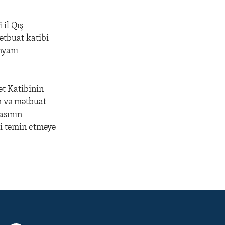
 il Qış
ətbuat katibi
nyanı
ət Katibinin
n və mətbuat
asının
ini təmin etməyə