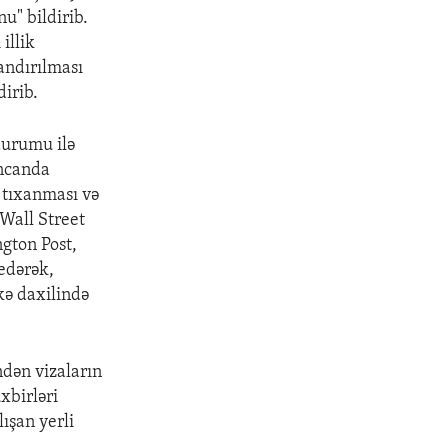
u" bildirib.
illik
landırılması
irib.
durumu ilə
incanda
n tıxanması və
Wall Street
gton Post,
edərək,
kə daxilində
ndən vizaların
xbirləri
ışan yerli