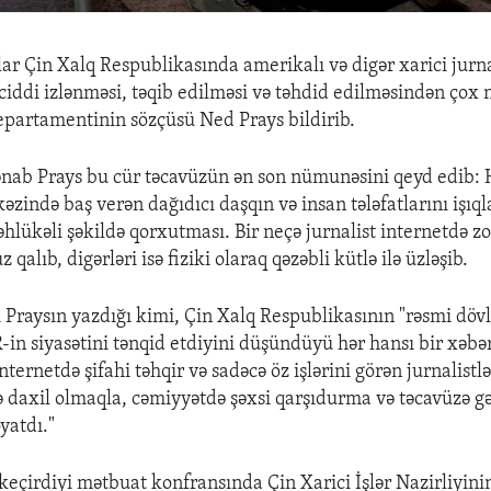
lar Çin Xalq Respublikasında amerikalı və digər xarici jurna
ciddi izlənməsi, təqib edilməsi və təhdid edilməsindən çox 
epartamentinin sözçüsü Ned Prays bildirib.
ənab Prays bu cür təcavüzün ən son nümunəsini qeyd edib:
əzində baş verən dağıdıcı daşqın və insan tələfatlarını işıq
təhlükəli şəkildə qorxutması. Bir neçə jurnalist internetdə zo
qalıb, digərləri isə fiziki olaraq qəzəbli kütlə ilə üzləşib.
 Praysın yazdığı kimi, Çin Xalq Respublikasının "rəsmi döv
R-in siyasətini tənqid etdiyini düşündüyü hər hansı bir xəbə
 internetdə şifahi təhqir və sadəcə öz işlərini görən jurnalistl
 daxil olmaqla, cəmiyyətdə şəxsi qarşıdurma və təcavüzə gə
oyatdı."
keçirdiyi mətbuat konfransında Çin Xarici İşlər Nazirliyini