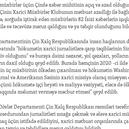
i müxbirlər üçün Çində xəbər mühitinin açıq və azad olduğun
 Çinin Xarici Müxbirlər Klubunun mətbuat azadlığı ilə bağlı 
, sorğuda iştirak edən müxbirlərin 82 faizi xəbərlərin işıq
ə və təcavüzə məruz qaldığını və ya təhqir olunduğunu bild
artamentinin Çin Xalq Respublikasında insan haqlarının 
batında "hökumətin xarici jurnalistlərə qarşı təqiblərinin S
iv olduğunu" və buraya daimi nəzarət, yol qəzaları, yolları
n daxil olduğu qeyd edilib. Burada həmçinin 2020 -ci ildə 
nin üç müxbirinin ölkədən çıxarılması və hökumətin Washin
urnal və Amerikanın Səsinin xarici missiya olaraq müəyyən 
üçünü hökumətə işçi heyəti və maliyyə vəziyyəti, eləcə də öl
aqqında məlumat verməyə məcbur etməsi" qeyd edilib.
Dövlət Departamenti Çin Xalq Respublikası rəsmiləri tərəfi
osedurundan jurnalistləri sınağa çəkmək və əlavə xarici mü
aq üçün istifadə edildiyini, xarici mətbuat orqanlarında çal
rtan təzyiq və təhdidlərə məruz qaldığını bildirib.