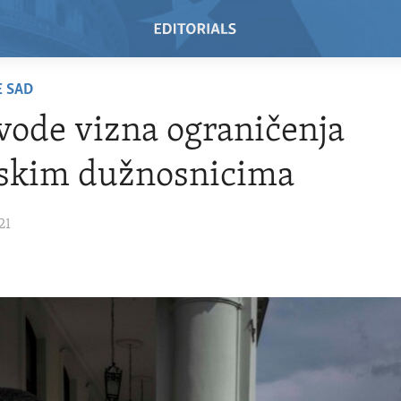
E SAD
ode vizna ograničenja
skim dužnosnicima
21