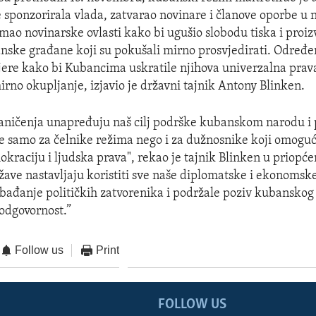
e sponzorirala vlada, zatvarao novinare i članove oporbe u 
ao novinarske ovlasti kako bi ugušio slobodu tiska i proiz
nske građane koji su pokušali mirno prosvjedirati. Određ
ere kako bi Kubancima uskratile njihova univerzalna prav
irno okupljanje, izjavio je državni tajnik Antony Blinken.
aničenja unapređuju naš cilj podrške kubanskom narodu i
e samo za čelnike režima nego i za dužnosnike koji omogu
kraciju i ljudska prava", rekao je tajnik Blinken u priopće
žave nastavljaju koristiti sve naše diplomatske i ekonomske
bađanje političkih zatvorenika i podržale poziv kubanskog
 odgovornost.”
Follow us
Print
FOLLOW US