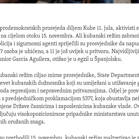
prodemokratskih prosvjeda diljem Kube 11. jula, aktivisti s
 na cijelom otoku 15. novembra. Ali kubanski režim zabrani
licija i sigurnosni agenti spriječili su prosvjednike da napu
osoba je uhićeno, a 11 je još uvijek u pritvoru. Najvidljivij
nior Garcia Aguilera, otišao je u egzil u Španjolsku.
ubanski režim ciljao mirne prosvjednike, State Department
 devet kubanskih dužnosnika koji su umiješani u utišavanje 
da represijom i nepravednim pritvaranjima. Odjel je prove
u s predsjedničkom proklamacijom 5377, koja obustavlja ne
njene Države časnicima i zaposlenicima kubanske vlade. O
jučuju visokopozicionirane pripadnike ministarstava unut
nih oružanih snaga.
su prethodili 15. novembru, kubanski režim maltretirao je a