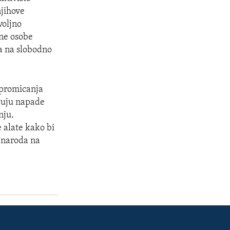
njihove
voljno
ene osobe
a na slobodno
 promicanja
ćuju napade
nju.
 alate kako bi
 naroda na