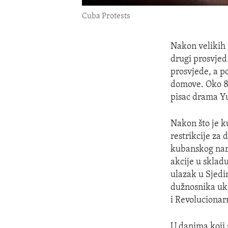
Cuba Protests
Nakon velikih 
drugi prosvjed
prosvjede, a po
domove. Oko 87 
pisac drama Yu
Nakon što je k
restrikcije za
kubanskog naro
akcije u sklad
ulazak u Sjedi
dužnosnika ukl
i Revolucionar
U danima koji 