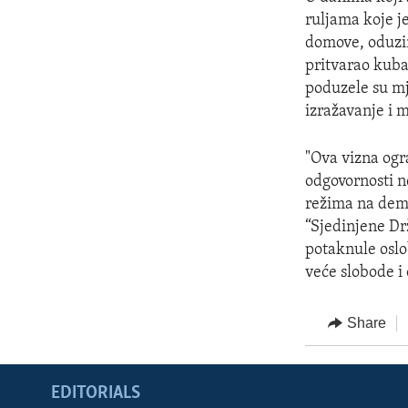
ruljama koje j
domove, oduzim
pritvarao kuba
poduzele su mj
izražavanje i m
"Ova vizna ogr
odgovornosti n
režima na demo
“Sjedinjene Dr
potaknule oslo
veće slobode i
Share
EDITORIALS