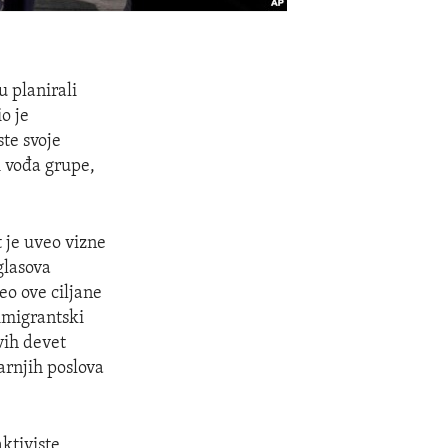
u planirali
o je
ste svoje
i vođa grupe,
 je uveo vizne
glasova
o ove ciljane
imigrantski
vih devet
arnjih poslova
ktiviste