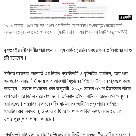
ENVIRONMENT AND HEALTH
IDEALS AND INSTITUTIONS
২০২০ সালের ২৬শে আগস্ট পাওয়া এফবিআই এর অপহরণ সংক্রান্ত পোষ্টারে মার্ক
র‍্যাণ্ডাল ফ্রেরিকসকে দেখা যাচ্ছে। (ফাইল ছবি- এএফপি/ এফবিআই/ হ্যান্ডআউট)
যুক্তরাষ্ট্র নৌবাহিনীর প্রাক্তন সদস্য মার্ক ফ্রেরিক্স দুবছর ধরে তালিবানের হাতে
বন্দি রয়েছেন।
ইলিনয় রাজ্যের লোম্বার্ড এর নির্মাণ প্রকৌশলী ও কন্ট্রাক্টর ফ্রেরিক্স, আফগান
জনগণের সেবায় দীর্ঘ সময় ধরে আফগানিস্তানের বিভিন্ন উন্নয়ন প্রকল্পে কাজ
করেছেন। সংবাদ মাধ্যমের খবর অনুযায়ী, ২০২০ সালের ৩১শে ডিসেম্বর তাঁকে
অপহরণ করে জিম্মি করে রাখা হয়। তালিবান তাঁকে আটক করেছে বলে অনুমান
করা হচ্ছে। পররাষ্ট্র দফতরের রিওযার্ডস ফর জাস্টিস প্রোগ্রাম বর্তমানে
ফ্রেরিক্স এর অবস্থান, উদ্ধার ও ফিরে আশা সম্পর্কিত তথ্য বাবদ ৫০ লক্ষ
ডলার পুরস্কার ঘোষণা করেছে।
প্রেসিডেন্ট বাইডেন হোয়াইট হাউজের এক বিবৃতিতে বলেন, "আমেরিকান জনগণ