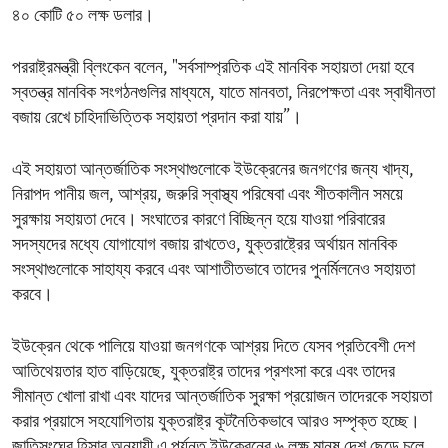
৪০ কোটি ৫০ লক্ষ ডলার।
পররাষ্ট্রমন্ত্রী ব্লিংকেন বলেন, "সর্বসাম্প্রতিক এই মানবিক সহায়তা দেয়া হবে
স্বতন্ত্র মানবিক সংগঠনগুলির মাধ্যমে, যাতে মানবতা, নিরপেক্ষতা এবং স্বাধীনতা
বজায় রেখে চাহিদাভিত্তিক সহায়তা প্রদান করা যায়”।
এই সহায়তা আন্তর্জাতিক সংস্থাগুলোকে ইউক্রেনের জনগণের জন্য খাদ্য,
নিরাপদ পানীয় জল, আশ্রয়, জরুরি স্বাস্থ্য পরিষেবা এবং শীতকালীন সময়ে
সুরক্ষায় সহায়তা দেবে। সংঘাতের কারণে বিচ্ছিন্ন হয়ে যাওয়া পরিবারের
সদস্যদের মধ্যে যোগাযোগ বজায় রাখতেও, যুক্তরাষ্ট্রের অর্থায়ন মানবিক
সংস্থাগুলোকে সাহায্য করবে এবং আশাতীতভাবে তাদের পুনর্মিলনেও সহায়তা
করবে।
ইউক্রেন থেকে পালিয়ে যাওয়া জনগণকে আশ্রয় দিতে যেসব প্রতিবেশী দেশ
আতিথেয়তার হাত বাড়িয়েছে, যুক্তরাষ্ট্র তাদের প্রশংসা করে এবং তাদের
সীমান্ত খোলা রাখা এবং যাদের আন্তর্জাতিক সুরক্ষা প্রয়োজন তাদেরকে সহায়তা
করার প্রয়াসে সহযোগিতায় যুক্তরাষ্ট্র কূটনৈতিকভাবে আরও সম্পৃক্ত হচ্ছে।
জাতিসংঘের হিসাব অনুযায়ী এ পর্যন্ত ইউক্রেনের ৬ লক্ষ মানুষ দেশ ছেড়ে চলে