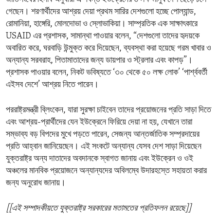
গেছেন। শরণার্থীদের আশ্রয় দেয়া প্রথম সারির দেশগুলো হচ্ছে পোল্যান্ড,
রোমানিয়া, হাঙ্গেরি, মোলদোভা ও স্লোভাকিয়া। সাম্প্রতিক এক সাক্ষাৎকারে
USAID এর প্রশাসক, সামান্থা পাওয়ার বলেন, “দেশগুলো তাদের হৃদয়কে
অবারিত করে, ঘরবাড়ি উন্মুক্ত করে দিয়েছেন, ব্যবস্থা করা হয়েছে গরম খাবার ও
অন্যান্য সরবরাহ, পিতামাতাদের জন্য ডায়পার ও স্ট্রলার এবং কাপড়”।
প্রশাসক পাওয়ার বলেন, নিকট ভবিষ্যতে ‘৩০ থেকে ৫০ লক্ষ লোক’ ‘পার্শ্ববর্তী
এইসব দেশে’ আশ্রয় নিতে পারেন।
পররাষ্ট্রমন্ত্রী ব্লিংকেন, যারা সুরক্ষা চাইবেন তাদের প্রয়োজনের প্রতি সাড়া দিতে
এবং আশ্রয়-প্রার্থীদের যেন ইউক্রেনে ফিরিয়ে দেয়া না হয়, যেখানে তারা
সম্ভাব্য বড় বিপদের মুখে পড়তে পারেন, সেজন্য আন্তর্জাতিক সম্প্রদায়ের
প্রতি আহ্বান জানিয়েছেন। এই সংকটে অন্যান্য যেসব দেশ সাড়া দিয়েছেন
যুক্তরাষ্ট্র অন্য দাতাদের অবদানকে স্বাগত জানায় এবং ইউক্রেন ও ওই
অঞ্চলের মানবিক প্রয়োজনে অন্যান্যদের অবিলম্বে উদারহস্তে সহায়তা করার
জন্য অনুরোধ জানায়।
[[এই সম্পাদকীয়তে যুক্তরাষ্ট্র সরকারের মতামতের প্রতিফলন রয়েছে]]