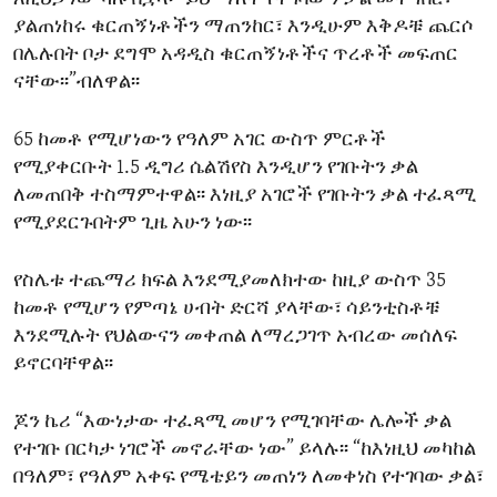
ያልጠነከሩ ቁርጠኝነቶችን ማጠንከር፣ እንዲሁም እቅዶቹ ጨርሶ
በሌሉበት ቦታ ደግሞ አዳዲስ ቁርጠኝነቶችና ጥረቶች መፍጠር
ናቸው፡፡”ብለዋል፡፡
65 ከመቶ የሚሆነውን የዓለም አገር ውስጥ ምርቶች
የሚያቀርቡት 1.5 ዲግሪ ሴልሽየስ እንዲሆን የገቡትን ቃል
ለመጠበቅ ተስማምተዋል፡፡ እነዚያ አገሮች የገቡትን ቃል ተፈጻሚ
የሚያደርጉበትም ጊዜ አሁን ነው፡፡
የስሌቱ ተጨማሪ ክፍል እንደሚያመለክተው ከዚያ ውስጥ 35
ከመቶ የሚሆን የምጣኔ ሀብት ድርሻ ያላቸው፣ ሳይንቲስቶቹ
እንደሚሉት የህልውናን መቀጠል ለማረጋገጥ አብረው መሰለፍ
ይኖርባቸዋል፡፡
ጆን ኬሪ “እውነታው ተፈጻሚ መሆን የሚገባቸው ሌሎች ቃል
የተገቡ በርካታ ነገሮች መኖራቸው ነው” ይላሉ፡፡ “ከእነዚህ መካከል
በዓለም፣ የዓለም አቀፍ የሜቴይን መጠነን ለመቀነስ የተገባው ቃል፣