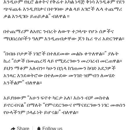
እንዲሁም የዚሮ ልቀትና የቅሬተ አካል ነዳጅ ቅነሳ እንዲቆም የደን
ጭፍጨፋ እንዲያበቃና በተገባው ቃል ላይ አገሮች ሌላ ተጨማሪ
ቃል እንዲገቡ ይጠይቃል” ብለዋል ፡፡
በተጨማሪም ለአየር ንብረት ለውጥ ተጋላጭ የሆኑ ሰዎችና
ማህበረሰቦችን ዓለም እንዲጠብቃቸው ጆን ኬሪ ጥሪ አድርገዋል፡፡
“በብዙ ቦታዎች ነገሮች በተለደመው መልኩ ቀጥለዋል፡፡” ያሉት
ኬሪ “ሰዎች በመጨረሻ ላይ የሚደረገውን መረባረብ መርጠዋል፡፡
ይህን ማቆም አለብን፡፡ ካሁን በኋላ ከገጠሙን ከባድ አደጋዎች
አንጻር እንደወትሮው በተለመደው መንገድ ዝምብን ለመሄድ
አንችልም” ብለዋል፡፡
አይያዘውም “አሁን ፍኖተ ካርታ አለ፣ እሱን ብቻ መከተል
ይኖርብናል” በማለት “የምናደርገውና የማናደርገውን ነገር መወሰን
የሁላችንም ኃላፊነት ይሆናል፡” ብለዋል፡፡
Share
Follow us