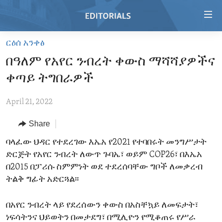
Accessibility
links
Skip
ርዕሰ አንቀፅ
to
HOME
በዓለም የአየር ንብረት ቀውስ ማሻሻያዎችና
main
VIDEO
content
ቀጣይ ትግበራዎች
RADIO
Skip
to
April 21, 2022
REGIONS
main
Share
TOPICS
AFRICA
Navigation
Skip
ARCHIVE
ባላፈው ህዳር የተደረገው እኤአ የ2021 የተባበሩት መንግሥታት
AMERICAS
HUMAN RIGHTS
to
ድርጅት የአየር ንብረት ለውጥ ጉባኤ፣ ወይም COP26፣ በእኤአ
ABOUT US
ASIA
SECURITY AND DEFENSE
Search
በ2015 በፓሪሱ ስምምነት ወደ ተደረሰባቸው ግቦች ለመቃረብ
EUROPE
AID AND DEVELOPMENT
ትልቅ ግፊት አድርጓል፡፡
FOLLOW US
MIDDLE EAST
DEMOCRACY AND GOVERNANCE
በአየር ንብረት ላይ የደረሰውን ቀውስ በአስቸኳይ ለመፍታት፣
ECONOMY AND TRADE
ነፍሳትንና ህይወትን በመታደግ፣ በሚሊዮን የሚቆጠሩ የሥራ