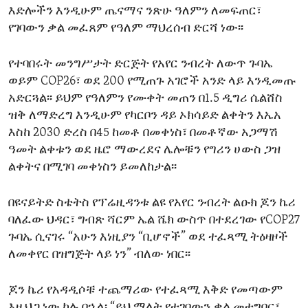
እድሎችን እንዲሁም ጤናማና ንጽሁ ዓለምን ለመፍጠር፣
ENVIRONMENT AND HEALTH
የገባውን ቃል መፈጸም የዓለም ማህረሰብ ድርሻ ነው፡፡
IDEALS AND INSTITUTIONS
የተባበሩት መንግሥታት ድርጅት የአየር ንብረት ለውጥ ጉባኤ
ወይም COP26፣ ወደ 200 የሚጠጉ አገሮች አንድ ላይ እንዲመጡ
አድርጓል፡፡ ይህም የዓለምን የሙቀት መጠን በ1.5 ዲግሪ ሴልሸስ
ዝቅ ለማድረግ እንዲሁም የካርቦን ዳይ ኦክሳይድ ልቀትን እኤአ
እስከ 2030 ድረስ በ45 ከመቶ በመቀነስ፣ በመቶኛው አጋማሽ
ዓመት ልቀቱን ወደ ዜሮ ማውረደና ሌሎቹን የግሪን ሀውስ ጋዝ
ልቀትና በሚገባ መቀነስን ይመለከታል፡፡
በዩናይትድ ስቴትስ የፕሬዚዳንቱ ልዩ የአየር ንብረት ልዑክ ጆን ኬሪ
ባለፈው ህዳር፣ ግብጽ ሻርም ኤል ሼክ ውስጥ በተደረገው የCOP27
ጉባኤ ሲናገሩ “አሁን እነዚያን “ቢሆኖች” ወደ ተፈጻሚ ትዕዛዞች
ለመቀየር በዝግጅት ላይ ነን” ብለው ነበር፡፡
ጆን ኬሪ የአዳዲሶቹ ተጨማሪው የተፈጻሚ እቅድ የመጣውም
እዚህጋ ነው ካሉ በኋላ፡ “ይህ ማለት የተገባውን ቃል መተግበር፣