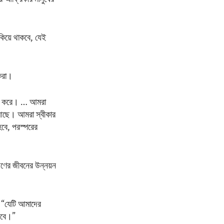
াকিয়ে থাকবে, যেই
 করা।
ছন্দ করে। … আমরা
ন আছে। আমরা স্বীকার
হবে, পরস্পরের
ণের জীবনের উন্নয়ন
, “যেটি আমাদের
গাবে।”