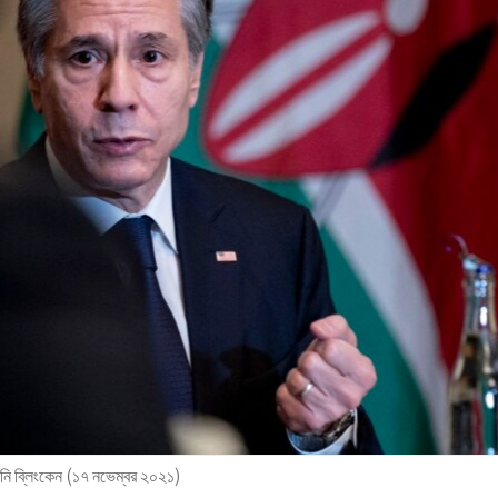
যান্টনি ব্লিংকেন (১৭ নভেম্বর ২০২১)