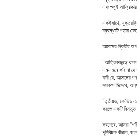
এবং শুধুই আফ্রিকার
একইসাথে, যুক্তরাষ্ট
ব্যবস্থাটি গড়ার ক্
আমাদের দ্বিতীয় অগ্
“আফ্রিকাজুড়ে থাকা 
এমন মনে করি না যে 
করি যে, আমাদের গণত
সমকক্ষ হিসেবে, অন্
“তৃতীয়ত, কোভিড-১
করতে একটি বিস্তৃত 
সবশেষে, আমরা “পরিব
পৃথিবীকে বাঁচাবে, জ