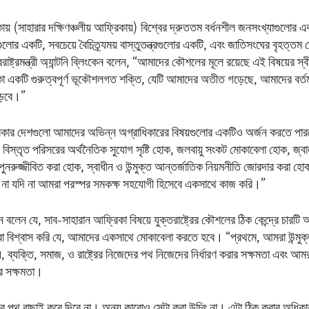
য় (সাহারার দক্ষিণঞ্চলীয় আফ্রিকায়) বিশ্বের দ্রুততম বর্ধনশীল জনসংখ্যাগুলোর এক
ুলোর একটি, সবচেয়ে বৈচিত্র্যময় বাস্তুতন্ত্রগুলোর একটি, এবং জাতিসংঘের বৃহত্তম 
্ট্রমন্ত্রী অ্যান্টনি ব্লিংকেন বলেন, “আমাদের কৌশলের মূলে রয়েছে এই বিষয়ের স্ব
কা একটি গুরুত্বপূর্ণ ভূকৌশলগত শক্তি, যেটি আমাদের অতীত গড়েছে, আমাদের বর্
গড়বে।”
্রিকার দেশগুলো আমাদের অভিন্ন অগ্রাধিকারের বিষয়গুলোর একটিও অর্জন করতে পারবে
িস্তৃত পরিসরের অর্থনৈতিক সুযোগ সৃষ্টি হোক, জলবায়ু সংকট মোকাবেলা হোক, জ্
্র পুনরুজ্জীবিত করা হোক, স্বাধীন ও উন্মুক্ত আন্তর্জাতিক নিয়মনীতি জোরদার করা 
না যদি না আমরা পরস্পর সমকক্ষ সহযোগী হিসেবে একসাথে কাজ করি।”
িংকেন বলেন যে, সাব-সাহারান আফ্রিকা বিষয়ে যুক্তরাষ্ট্রের কৌশলের ঠিক কেন্দ্রে চারটি
 বিশ্বাস করি যে, আমাদের একসাথে মোকাবেলা করতে হবে। “প্রথমে, আমরা উন্মুক্ত
ে, ব্যক্তি, সমাজ, ও রাষ্ট্রের নিজেদের পথ নিজেদের নির্ধারণ করার সক্ষমতা এবং আমর
র সক্ষমতা।
িকার পথ বাছাই করে দিবে না। অন্য কারোও সেটা করা উচিৎ না। এটা ঠিক করার অধিকা