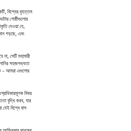
টি, বিশ্বের বৃহত্তম
ভোটার গোষ্ঠীগুলোর
ীকৃতি দেওয়া যে,
তমান গড়ছে, এবং
 না, সেটি মহামারী
বালানির সহজলভ্যতা
হোক – আমরা এগুলোর
 অগ্রাধিকারমূলক বিষয়
তা বৃদ্ধি করব, যার
া যেই বিশ্বে বাস
র আফ্রিকার মানুষের