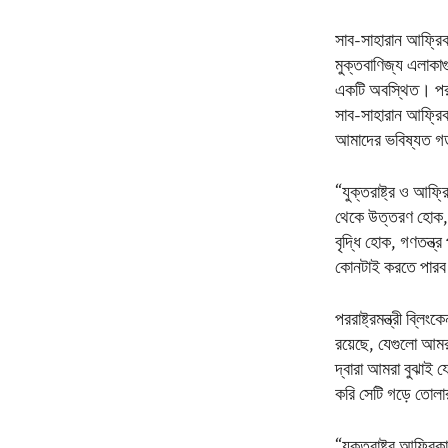
সাব-সাহারান আফ্রিকা
মুক্তবাণিজ্য এলাকাগ
একটি অবস্থিত। পররাষ
সাব-সাহারান আফ্রি
আমাদের ভবিষ্যত 
“যুক্তরাষ্ট্র ও আফ
থেকে উত্তরণ হোক, ব
বৃদ্ধি হোক, গণতন্ত
কোনটাই করতে পারব 
পররাষ্ট্রমন্ত্রী ব্ল
রয়েছে, যেগুলো আমরা
দ্বারা আমরা বুঝাই য
করি সেটি গড়ে তোলা
“যুক্তরাষ্ট্র আফ্র