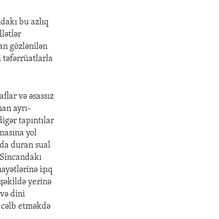
ndakı bu azlıq
lətlər
an gözlənilən
 təfərrüatlarla
lar və əsassız
nan ayrı-
digər tapıntılar
masına yol
zda duran sual
ə Sincandakı
nayətlərinə işıq
şəkildə yerinə
və dini
 cəlb etməkdə