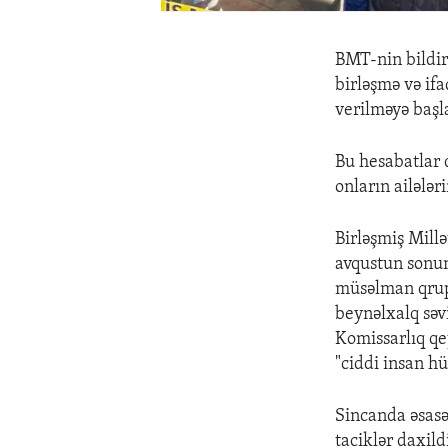
BMT-nin bildird
birləşmə və if
verilməyə başl
Bu hesabatlar 
onların ailələri
Birləşmiş Millə
avqustun sonun
müsəlman qrupl
beynəlxalq səvi
Komissarlıq qe
"ciddi insan hü
Sincanda əsasə
taciklər daxildi