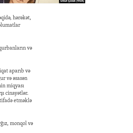
əqidə, hərəkət,
əlumatlar
qurbanların və
iqat aparıb və
ur və əsasən
nin miqyası
şı cinayətlər.
tifadə etməklə
rğız, monqol və