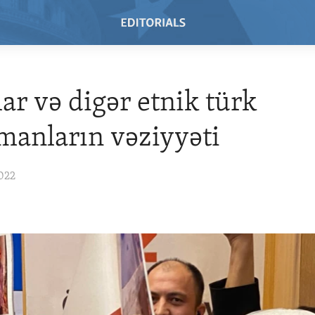
ar və digər etnik türk
anların vəziyyəti
022