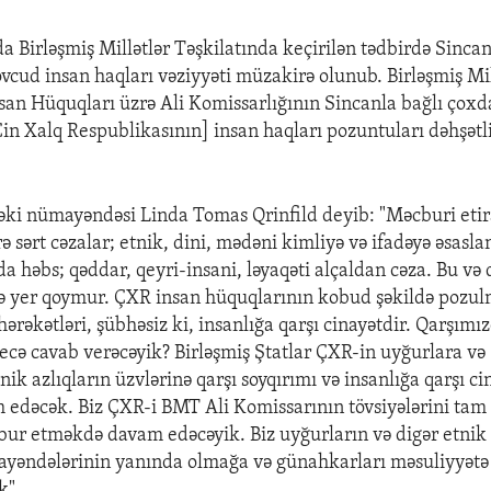
a Birləşmiş Millətlər Təşkilatında keçirilən tədbirdə Sinca
vcud insan haqları vəziyyəti müzakirə olunub. Birləşmiş Mil
nsan Hüquqları üzrə Ali Komissarlığının Sincanla bağlı çoxd
in Xalq Respublikasının] insan haqları pozuntuları dəhşətli
i nümayəndəsi Linda Tomas Qrinfild deyib: "Məcburi etiraf
ə sərt cəzalar; etnik, dini, mədəni kimliyə və ifadəyə əsasla
da həbs; qəddar, qeyri-insani, ləyaqəti alçaldan cəza. Bu və 
ə yer qoymur. ÇXR insan hüquqlarının kobud şəkildə pozul
hərəkətləri, şübhəsiz ki, insanlığa qarşı cinayətdir. Qarşımı
necə cavab verəcəyik? Birləşmiş Ştatlar ÇXR-in uyğurlara v
tnik azlıqların üzvlərinə qarşı soyqırımı və insanlığa qarşı ci
edəcək. Biz ÇXR-i BMT Ali Komissarının tövsiyələrini tam 
ur etməkdə davam edəcəyik. Biz uyğurların və digər etnik 
ayəndələrinin yanında olmağa və günahkarları məsuliyyətə
k".