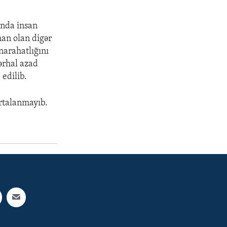
ında insan
an olan digər
narahatlığını
ərhal azad
 edilib.
ortalanmayıb.