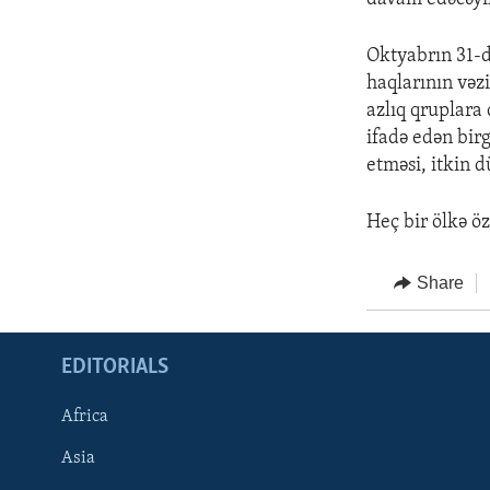
Oktyabrın 31-
haqlarının vəz
azlıq qruplara
ifadə edən bir
etməsi, itkin d
Heç bir ölkə ö
Share
EDITORIALS
Africa
Asia