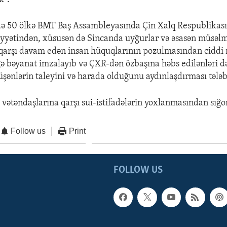
də 50 ölkə BMT Baş Assambleyasında Çin Xalq Respublikas
iyyətindən, xüsusən də Sincanda uyğurlar və əsasən müsəlm
 qarşı davam edən insan hüquqlarının pozulmasından ciddi 
gə bəyanat imzalayıb və ÇXR-dən özbaşına həbs edilənləri d
üşənlərin taleyini və harada olduğunu aydınlaşdırması tələb
z vətəndaşlarına qarşı sui-istifadələrin yoxlanmasından sığ
Follow us
Print
FOLLOW US