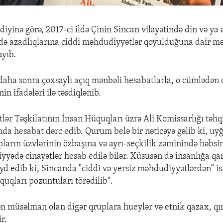
iyinə görə, 2017-ci ildə Çinin Sincan vilayətində din və ya 
adə azadlıqlarına ciddi məhdudiyyətlər qoyulduğuna dair m
ayıb.
daha sonra çoxsaylı açıq mənbəli hesabatlarla, o cümlədən 
nin ifadələri ilə təsdiqlənib.
tlər Təşkilatının İnsan Hüquqları üzrə Ali Komissarlığı təhq
da hesabat dərc edib. Qurum belə bir nəticəyə gəlib ki, uyğ
arın üzvlərinin özbaşına və ayrı-seçkilik zəminində həbsi
yyədə cinayətlər hesab edilə bilər. Xüsusən də insanlığa qar
yd edib ki, Sincanda "ciddi və yersiz məhdudiyyətlərdən" is
quqları pozuntuları törədilib".
n müsəlman olan digər qruplara hueylər və etnik qazax, qı
r.