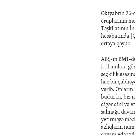
Oktyabrın 26-d
qruplarının mö
Təşkilatının İ
hesabatında [Ç
ortaya qoyub.
ABŞ-ın BMT-dək
ittihamlara gör
seçkilik əsasın
heç bir şübhəy
verib. Onların 
budur ki, biz 
digər dini və e
salmağa davam 
yetirməyə məcb
azlıqların nüm
davam edəcəyi