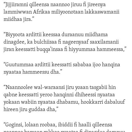
“Jijjiiramni qilleensa naannoo jiruu fi jireenya
ENVIRONMENT AND HEALTH
lammiwwan Afrikaa miliyoonotaan lakkaawamanii
IDEALS AND INSTITUTIONS
miidhaa jira.”
“Biyyoota ardittii keessaa duraanuu miidhama
dinagdee, ka bulchiisaa fi nageenyaaf saaxilamanii
jiran keessatti buqqa’insaa fi hiyyummaa hammeessa,”
“Guutummaa ardittii keessatti sababaa ijoo hanqina
nyaataa hammeessu dha.”
“Naannoolee wal-waraansi jiru yoaan tasgabii hin
qabne keessatti yeroo hanqinni dhiheessi nyaataa
yokaan wabiin nyaataa dhabamu, hookkarri dabaluuf
hireen jiru guddaa dha,”
“Goginsi, lolaan roobaa, ibiddii fi haalli qilleensa