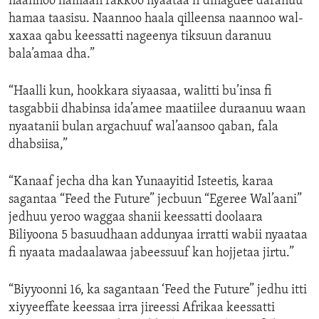
naannoo hamaan rakkoo nyaataa fi dinagdee daranuu
hamaa taasisu. Naannoo haala qilleensa naannoo wal-
xaxaa qabu keessatti nageenya tiksuun daranuu
bala’amaa dha.”
“Haalli kun, hookkara siyaasaa, walitti bu’insa fi
tasgabbii dhabinsa ida’amee maatiilee duraanuu waan
nyaatanii bulan argachuuf wal’aansoo qaban, fala
dhabsiisa,”
“Kanaaf jecha dha kan Yunaayitid Isteetis, karaa
sagantaa “Feed the Future” jecbuun “Egeree Wal’aani”
jedhuu yeroo waggaa shanii keessatti doolaara
Biliyoona 5 basuudhaan addunyaa irratti wabii nyaataa
fi nyaata madaalawaa jabeessuuf kan hojjetaa jirtu.”
“Biyyoonni 16, ka sagantaan ‘Feed the Future” jedhu itti
xiyyeeffate keessaa irra jireessi Afrikaa keessatti