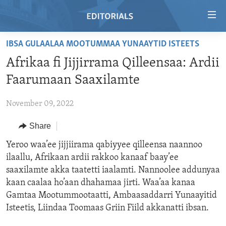
Accessibility
links
Skip
IBSA GULAALAA MOOTUMMAA YUNAAYTID ISTEETS
to
HOME
Afrikaa fi Jijjirrama Qilleensaa: Ardii
main
VIDEO
content
Faarumaan Saaxilamte
RADIO
Skip
to
November 09, 2022
REGIONS
main
Share
TOPICS
AFRICA
Navigation
Skip
ARCHIVE
Yeroo waa’ee jijjiirama qabiyyee qilleensa naannoo
AMERICAS
HUMAN RIGHTS
to
ilaallu, Afrikaan ardii rakkoo kanaaf baay’ee
ABOUT US
ASIA
SECURITY AND DEFENSE
Search
saaxilamte akka taatetti iaalamti. Nannoolee addunyaa
EUROPE
AID AND DEVELOPMENT
kaan caalaa ho’aan dhahamaa jirti. Waa’aa kanaa
FOLLOW US
Gamtaa Mootummootaatti, Ambaasaddarri Yunaayitid
MIDDLE EAST
DEMOCRACY AND GOVERNANCE
Isteetis, Liindaa Toomaas Griin Fiild akkanatti ibsan.
ECONOMY AND TRADE