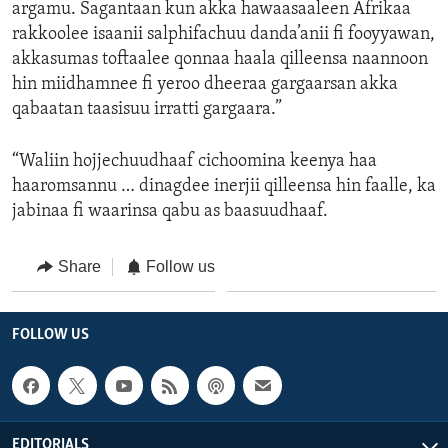
argamu. Sagantaan kun akka hawaasaaleen Afrikaa
rakkoolee isaanii salphifachuu danda’anii fi fooyyawan,
akkasumas toftaalee qonnaa haala qilleensa naannoon
hin miidhamnee fi yeroo dheeraa gargaarsan akka
qabaatan taasisuu irratti gargaara.”
“Waliin hojjechuudhaaf cichoomina keenya haa
haaromsannu … dinagdee inerjii qilleensa hin faalle, ka
jabinaa fi waarinsa qabu as baasuudhaaf.
Share
Follow us
FOLLOW US
EDITORIALS