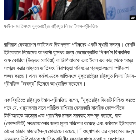
ENVIRONMENT AND HEALTH
IDEALS AND INSTITUTIONS
ফাইল- জাতিসংঘে যুক্তরাষ্ট্রের রাষ্ট্রদূত লিনডা টমাস-গ্রীনফিল্ড
রাশিয়ান ফেডারেশন জাতিসংঘ নিরাপত্তা পরিষদের একটি স্থায়ী সদস্য। দেশটি
ইউক্রেনে নিজেদের আগ্রাসী যুদ্ধের জন্য ডেমোক্রেটিক পিপল’স রিপাবলিক
অফ কোরিয়া (উত্তর কোরিয়া) বা ডিপিআরকে এবং ইরান এর কাছ থেকে অস্ত্র
সংগ্রহ করার মাধ্যমে জাতিসংঘ নিরাপত্তা পরিষদের প্রস্তাবগুলো স্পষ্টরূপে
লঙ্ঘন করছে। এমন কর্মকাণ্ডকে জাতিসংঘে যুক্তরাষ্ট্রের রাষ্ট্রদূত লিনডা টমাস-
গ্রীনফিল্ড “জঘন্য” হিসেবে আখ্যায়িত করেছেন।
এক বিবৃতিতে রাষ্ট্রদূত টমাস-গ্রীনফিল্ড বলেন, “যুক্তরাষ্ট্র বিষয়টি নিশ্চিত করতে
পারে যে, ওয়্যাগনার নামে পরিচিত রাশিয়ার বেসরকারি সামরিক কোম্পানীকে
ডিপিআরকে অস্ত্রের এক প্রাথমিক চালান সরবরাহ সম্পন্ন করেছে, যারা
(কোম্পানীটি) সরঞ্জামগুলোর জন্য মূল্য পরিশোধ করেছে এবং বর্তমানে ইউক্রেনে
তাদের হাজার হাজার সৈন্য মোতায়েন রয়েছে।” ওয়্যাগনার এর ব্যবহারের জন্য
নভেম্বরে ডিপিআরকে পদাতিক বাহিনীর ব্যবহারযোগ্য রকেট ও ক্ষেপণাস্ত্র