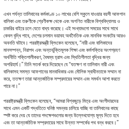
এখন পর্যন্ত তালিবানের কর্মকাণ্ড ১০ লাখের বেশি স্কুলে যাওয়ার বয়সী আফগান
বালিকা এবং তরুণীকে শ্রেণীকক্ষ থেকে এবং অগণিত নারীকে বিশ্ববিদ্যালয় ও
চাকরির বাইরে চলে যেতে বাধ্য করেছে। এই সংখ্যাগুলো সময়ের সাথে সাথে
কেবল বৃদ্ধি পাবে, দেশের চলমান ভয়াবহ অর্থনৈতিক এবং মানবিক সংকটের আরও
অবনতি ঘটাবে। পররাষ্ট্রমন্ত্রী ব্লিংকেন বলেছেন, “নারী এবং বালিকাদের
মানসম্পন্ন, নিরাপদ এবং অন্তর্ভুক্তিমূলক শিক্ষা এবং কর্মশক্তির অংশগ্রহণ
অর্থনীতি শক্তিশালীকরণ, বৈষম্য হ্রাস এবং স্থিতিশীলতা বৃদ্ধির জন্য
অপরিহার্য।” তিনি সতর্ক করে দিয়েছেন যে “যতক্ষণ না তালিবান নারী এবং
বালিকাসহ সমস্ত আফগানের মানবাধিকার এবং মৌলিক স্বাধীনতাকে সম্মান না
করে, ততক্ষণ তারা আন্তর্জাতিক সম্প্রদায়ের সম্মান এবং সমর্থন আশা করতে
পারে না।”
পররাষ্ট্রমন্ত্রী ব্লিংকেন বলেছেন, “আমরা বিশ্বজুড়ে মিত্র এবং অংশীদারদের
সাথে এমন একটি পদ্ধতিতে ঘনিষ্ঠ সমন্বয় চালিয়ে যাচ্ছি যা তালিবানের কাছে
স্পষ্ট করে দেয় যে তাদের পদক্ষেপগুলোর জন্য উল্লেখযোগ্য মূল্য দিতে হবে
এবং তা আন্তর্জাতিক সম্প্রদায়ের সাথে উন্নত সম্পর্কের পথ বন্ধ করবে।”