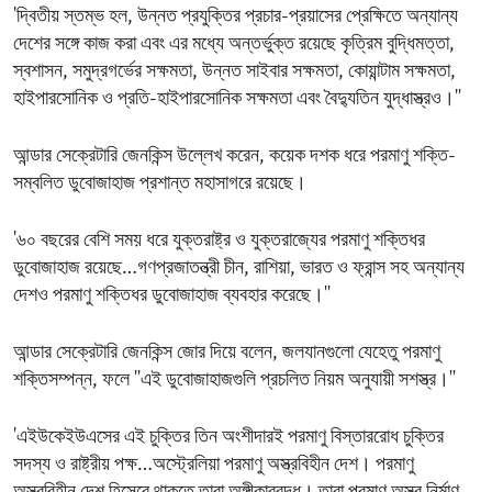
'দ্বিতীয় স্তম্ভ হল, উন্নত প্রযুক্তির প্রচার-প্রয়াসের প্রেক্ষিতে অন্যান্য
দেশের সঙ্গে কাজ করা এবং এর মধ্যে অন্তর্ভুক্ত রয়েছে কৃত্রিম বুদ্ধিমত্তা,
স্বশাসন, সমুদ্রগর্ভের সক্ষমতা, উন্নত সাইবার সক্ষমতা, কোয়ান্টাম সক্ষমতা,
হাইপারসোনিক ও প্রতি-হাইপারসোনিক সক্ষমতা এবং বৈদ্যুতিন যুদ্ধাস্ত্রও।''
আন্ডার সেক্রেটারি জেনকিন্স উল্লেখ করেন, কয়েক দশক ধরে পরমাণু শক্তি-
সম্বলিত ডুবোজাহাজ প্রশান্ত মহাসাগরে রয়েছে।
'৬০ বছরের বেশি সময় ধরে যুক্তরাষ্ট্র ও যুক্তরাজ্যের পরমাণু শক্তিধর
ডুবোজাহাজ রয়েছে…গণপ্রজাতন্ত্রী চীন, রাশিয়া, ভারত ও ফ্রান্স সহ অন্যান্য
দেশও পরমাণু শক্তিধর ডুবোজাহাজ ব্যবহার করেছে।''
আন্ডার সেক্রেটারি জেনকিন্স জোর দিয়ে বলেন, জলযানগুলো যেহেতু পরমাণু
শক্তিসম্পন্ন, ফলে ''এই ডুবোজাহাজগুলি প্রচলিত নিয়ম অনুযায়ী সশস্ত্র।''
'এইউকেইউএসের এই চুক্তির তিন অংশীদারই পরমাণু বিস্তাররোধ চুক্তির
সদস্য ও রাষ্ট্রীয় পক্ষ…অস্ট্রেলিয়া পরমাণু অস্ত্রবিহীন দেশ। পরমাণু