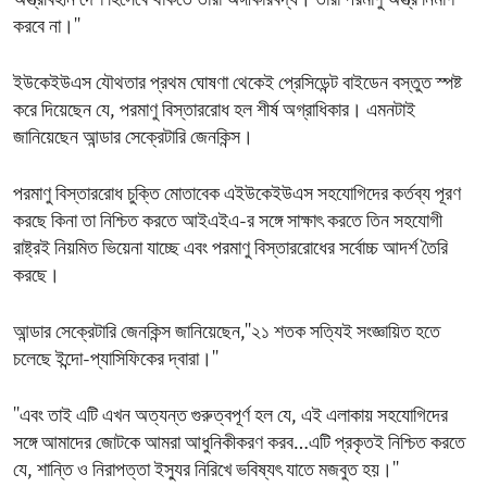
অস্ত্রবিহীন দেশ হিসেবে থাকতে তারা অঙ্গীকারবদ্ধ। তারা পরমাণু অস্ত্র নির্মাণ
করবে না।''
ইউকেইউএস যৌথতার প্রথম ঘোষণা থেকেই প্রেসিডেন্ট বাইডেন বস্তুত স্পষ্ট
করে দিয়েছেন যে, পরমাণু বিস্তাররোধ হল শীর্ষ অগ্রাধিকার। এমনটাই
জানিয়েছেন আন্ডার সেক্রেটারি জেনকিন্স।
পরমাণু বিস্তাররোধ চুক্তি মোতাবেক এইউকেইউএস সহযোগিদের কর্তব্য পূরণ
করছে কিনা তা নিশ্চিত করতে আইএইএ-র সঙ্গে সাক্ষাৎ করতে তিন সহযোগী
রাষ্ট্রই নিয়মিত ভিয়েনা যাচ্ছে এবং পরমাণু বিস্তাররোধের সর্বোচ্চ আদর্শ তৈরি
করছে।
আন্ডার সেক্রেটারি জেনকিন্স জানিয়েছেন,''২১ শতক সত্যিই সংজ্ঞায়িত হতে
চলেছে ইন্দো-প্যাসিফিকের দ্বারা।''
''এবং তাই এটি এখন অত্যন্ত গুরুত্বপূর্ণ হল যে, এই এলাকায় সহযোগিদের
সঙ্গে আমাদের জোটকে আমরা আধুনিকীকরণ করব…এটি প্রকৃতই নিশ্চিত করতে
যে, শান্তি ও নিরাপত্তা ইস্যুর নিরিখে ভবিষ্যৎ যাতে মজবুত হয়।''