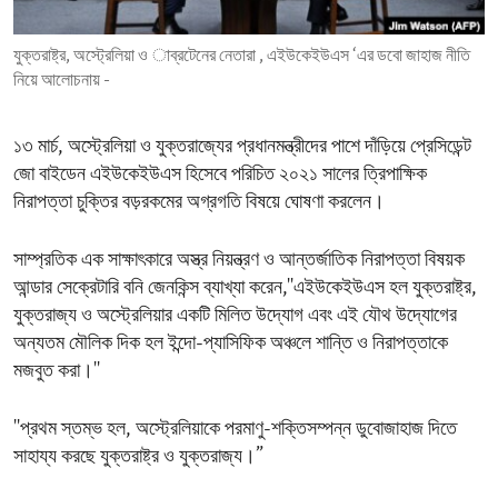
ENVIRONMENT AND HEALTH
যুক্তরাষ্ট্র, অস্ট্রেলিয়া ও াব্রটেনের নেতারা , এইউকেইউএস ‘এর ডবো জাহাজ নীতি
IDEALS AND INSTITUTIONS
নিয়ে আলোচনায় -
১৩ মার্চ, অস্ট্রেলিয়া ও যুক্তরাজ্যের প্রধানমন্ত্রীদের পাশে দাঁড়িয়ে প্রেসিডেন্ট
জো বাইডেন এইউকেইউএস হিসেবে পরিচিত ২০২১ সালের ত্রিপাক্ষিক
নিরাপত্তা চুক্তির বড়রকমের অগ্রগতি বিষয়ে ঘোষণা করলেন।
সাম্প্রতিক এক সাক্ষাৎকারে অস্ত্র নিয়ন্ত্রণ ও আন্তর্জাতিক নিরাপত্তা বিষয়ক
আন্ডার সেক্রেটারি বনি জেনকিন্স ব্যাখ্যা করেন,''এইউকেইউএস হল যুক্তরাষ্ট্র,
যুক্তরাজ্য ও অস্ট্রেলিয়ার একটি মিলিত উদ্যোগ এবং এই যৌথ উদ্যোগের
অন্যতম মৌলিক দিক হল ইন্দো-প্যাসিফিক অঞ্চলে শান্তি ও নিরাপত্তাকে
মজবুত করা।''
''প্রথম স্তম্ভ হল, অস্ট্রেলিয়াকে পরমাণু-শক্তিসম্পন্ন ডুবোজাহাজ দিতে
সাহায্য করছে যুক্তরাষ্ট্র ও যুক্তরাজ্য।”