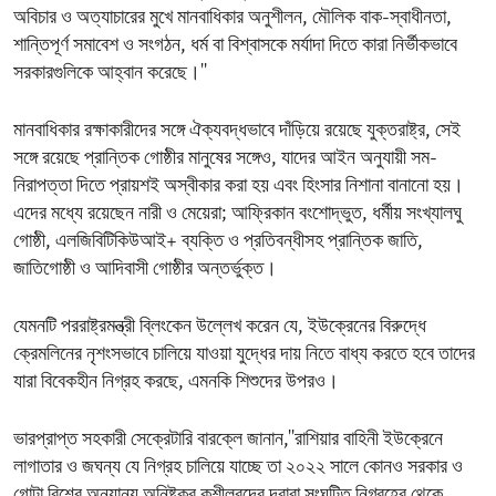
অবিচার ও অত্যাচারের মুখে মানবাধিকার অনুশীলন, মৌলিক বাক-স্বাধীনতা,
শান্তিপূর্ণ সমাবেশ ও সংগঠন, ধর্ম বা বিশ্বাসকে মর্যাদা দিতে কারা নির্ভীকভাবে
সরকারগুলিকে আহ্বান করেছে।''
মানবাধিকার রক্ষাকারীদের সঙ্গে ঐক্যবদ্ধভাবে দাঁড়িয়ে রয়েছে যুক্তরাষ্ট্র, সেই
সঙ্গে রয়েছে প্রান্তিক গোষ্ঠীর মানুষের সঙ্গেও, যাদের আইন অনুযায়ী সম-
নিরাপত্তা দিতে প্রায়শই অস্বীকার করা হয় এবং হিংসার নিশানা বানানো হয়।
এদের মধ্যে রয়েছেন নারী ও মেয়েরা; আফ্রিকান বংশোদ্ভুত, ধর্মীয় সংখ্যালঘু
গোষ্ঠী, এলজিবিটিকিউআই+ ব্যক্তি ও প্রতিবন্ধীসহ প্রান্তিক জাতি,
জাতিগোষ্ঠী ও আদিবাসী গোষ্ঠীর অন্তর্ভুক্ত।
যেমনটি পররাষ্ট্রমন্ত্রী ব্লিংকেন উল্লেখ করেন যে, ইউক্রেনের বিরুদ্ধে
ক্রেমলিনের নৃশংসভাবে চালিয়ে যাওয়া যুদ্ধের দায় নিতে বাধ্য করতে হবে তাদের
যারা বিবেকহীন নিগ্রহ করছে, এমনকি শিশুদের উপরও।
ভারপ্রাপ্ত সহকারী সেক্রেটারি বারক্লে জানান,''রাশিয়ার বাহিনী ইউক্রেনে
লাগাতার ও জঘন্য যে নিগ্রহ চালিয়ে যাচ্ছে তা ২০২২ সালে কোনও সরকার ও
গোটা বিশ্বে অন্যান্য অনিষ্টকর কুশীলবদের দ্বারা সংঘটিত নিগ্রহের থেকে