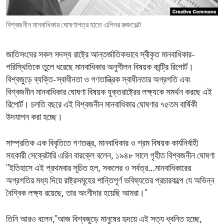
ENVIRONMENT AND HEALTH
বিশ্বজনীন মানবাধিকার ঘোষণাপত্র হাতে এলিনর রুজভেল্ট
IDEALS AND INSTITUTIONS
জাতিসংঘের সকল সদস্য রাষ্ট্রে আন্তর্জাতিকভাবে স্বীকৃত মানবাধিকার-
পরিস্থিতিকে তুলে ধরেছে মানবাধিকার অনুশীলন বিষয়ক কান্ট্রি রিপোর্ট।
বিশ্বজুড়ে ব্যক্তি-স্বাধীনতা ও গণতান্ত্রিক স্বাধীনতার অগ্রগতি এবং
বিশ্বজনীন মানবাধিকার ঘোষণা বিষয়ক যুক্তরাষ্ট্রের লক্ষ্যকে সমর্থন করছে এই
রিপোর্ট। চলতি বছরে এই বিশ্বজনীন মানবাধিকার ঘোষণার ৭৫তম বার্ষিকী
উদযাপন করা হচ্ছে।
সাম্প্রতিক এক বিবৃতিতে গণতন্ত্র, মানবাধিকার ও শ্রম বিষয়ক কার্যনির্বাহী
সহকারী সেক্রেটারি এরিন বারক্লে বলেন, ১৯৪৮ সালে গৃহীত বিশ্বজনীন ঘোষণা
''ইতিহাসে এই প্রথমবার সূচিত হল, সকলের ও সর্বত্র…মানবাধিকারের
অগ্রগতির মধ্য দিয়ে রাষ্ট্রসমূহের শান্তিপূর্ণ ভবিষ্যতের প্রচারকল্পে যে অভিন্ন
বৈশ্বিক লক্ষ্য রয়েছে, তার অংশীদার হয়েছি আমরা।''
তিনি আরও বলেন,''আজ বিশ্বজুড়ে মানুষের হৃদয়ে এই সত্য ধ্বনিত হচ্ছে,