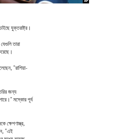
াইছে যুক্তরাষ্ট্র।
যেগুলি তারা
 করেছে।
েছেন, "রাশিয়া-
ৈরির জন্য
ারে।" মস্কোর পূর্ব
ে ক্ষেপণাস্ত্র,
লেন, "এই