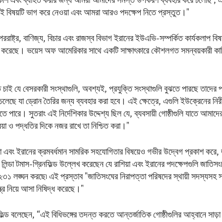
রকাশ এবং ব্যাহত করার জন্য আমরা আমাদের সমস্ত উপকরণ ব্যবহার করে চলেছি ; এর
ই বিষয়টি ভাগ করে নেওয়া এবং আমরা আরও পদক্ষেপ নিতে প্রস্তুত।"
র পররাষ্ট্র, বাণিজ্য, বিচার এবং রাজস্ব বিভাগ ইরানের ইউএভি-সম্পর্কিত কার্যকলাপ বিষ
রি করেছে। ভয়েস অফ আমেরিকার সাথে একটি সাক্ষাৎকারে কৌশলগত সমন্বয়কারী কার্বি
 চাই যে বেসরকারী সংস্থাগুলি, অবশ্যই, প্রযুক্তি সংস্থাগুলি বুঝতে পারছে তাদের 
চলেছে যা ড্রোন তৈরির জন্য ব্যবহার করা হবে। এই ক্ষেত্রে, এগুলি ইউক্রেনের নিরী
ে পারে। সুতরাং এই নির্দেশিকার উদ্দেশ্য ছিল যে, ব্যবসায়ী গোষ্ঠীগুলি যাতে আমাদ
িয়া ও পদ্ধতির দিকে নজর রাখে তা নিশ্চিত করা।"
য়া এবং ইরানের ক্রমবর্ধমান সামরিক সহযোগিতার বিষয়েও গভীর উদ্বেগ প্রকাশ করে,
্রদূত লিন্ডা টমাস-গ্রিনফিল্ড উল্লেখ করেছেন যে রাশিয়া এবং ইরানের পদক্ষেপগুলি জাতিস
২২৩১ লঙ্ঘন করছে৷ এই প্রস্তাব "জাতিসংঘের নিরাপত্তা পরিষদের স্থায়ী সদস্যসহ
্র নিয়ে আসা নিষিদ্ধ করেছে।"
িনফিল্ড বলেছেন, “এই বিধিভঙ্গের তদন্ত করতে আন্তর্জাতিক গোষ্ঠীগুলির আহ্বানে সাড়া