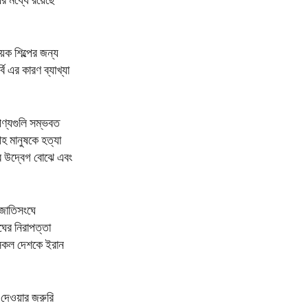
 মধ্যে রয়েছে
য়ক শিল্পের জন্য
 এর কারণ ব্যাখ্যা
পণ্যগুলি সম্ভবত
হ মানুষকে হত্যা
ের উদ্বেগ বোঝে এবং
 জাতিসংঘে
ংঘের নিরাপত্তা
 সকল দেশকে ইরান
 দেওয়ার জরুরি