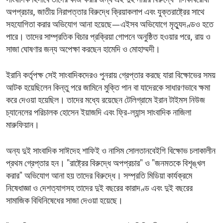
সাংবাদিক হিসাবে তাদের কাজ করার জন্য এই দুই নারীর বিরুদ্ধে শাসকবিরোধী
অপপ্রচার, জাতীয় নিরাপত্তার বিরুদ্ধে ক্রিয়াকলাপ এবং যুক্তরাষ্ট্রের সাথে
সহযোগিতা করার অভিযোগ আনা হয়েছে—এইসব অভিযোগে মৃত্যুদণ্ডও হতে
পারে। তাদের সাম্প্রতিক বিচার প্রক্রিয়া গোপনে অনুষ্ঠিত হওয়ার পরে, রায় ও
সাজা ঘোষণার জন্য অপেক্ষা করছেন হামেদি ও মোহাম্মদী।
ইরানি কর্তৃপক্ষ সেই সাংবাদিকদেরও পুনরায় গ্রেপ্তার করছে যারা বিক্ষোভের সময়
আটক হয়েছিলেন কিন্তু পরে জামিনে মুক্তি পান বা যাদেরকে সাধারণভাবে ক্ষমা
করে দেওয়া হয়েছিল। তাদের মধ্যে রয়েছেন টেলিগ্রামে ইরান টাইমস নিউজ
চ্যানেলের পরিচালক হোসেন ইয়াজদি এবং ফ্রি-ল্যান্স সাংবাদিক নাজিলা
মারুফিয়ান।
অন্য দুই সাংবাদিক সাঈদেহ শাফিই ও নাসিম সোলতানবেইগি বিক্ষোভ চলাকালীন
প্রথম গ্রেপ্তার হন। "রাষ্ট্রের বিরুদ্ধে অপপ্রচার" ও "জনমতকে বিশৃঙ্খল
করার" অভিযোগ আনা হয় তাদের বিরুদ্ধে। সম্প্রতি মিডিয়া কার্যক্রমে
নিষেধাজ্ঞা ও দেশত্যাগসহ তাদের দুই বছরের কারাদণ্ড এবং দুই বছরের
সামাজিক বিধিনিষেধের সাজা দেওয়া হয়েছে।