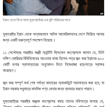
ENVIRONMENT AND HEALTH
IDEALS AND INSTITUTIONS
ইরান থেকে ফিরে আসা যুক্তরাষ্ট্রের এক বন্দি পরিবারের সাথে
যুক্তরাষ্ট্র ইরান থেকে অন্যায়ভাবে আটক আমেরিকানদের দেশে ফিরিয়ে আনার
জন্য একটি গুরুত্বপূর্ণ পদক্ষেপ নিয়েছে।
১১ সেপ্টেম্বর পররাষ্ট্র মন্ত্রী অ্যান্টনি ব্লিংকেন কংগ্রেসকে জানান যে, তিনি
দক্ষিণ কোরিয়ার বিধিনিষেধের আওতায় থাকা হিসেব-পত্র জব্দ করা ইরানের ৬০০
কোটি ডলার স্থানান্তরের অনুমোদন দিতে নিষেধাজ্ঞা ছাড়পত্রে স্বাক্ষর
করেছেন।
জব্দ করা সম্পূর্ণ অর্থ শেষ পর্যন্ত কাতারের অ্যাকাউন্টে স্থানান্তর করা হবে, যা
ইরান সরকার শুধুমাত্র মানবিক পণ্য কেনার জন্য ব্যবহার করতে পারবে।
যুক্তরাষ্ট্রের পররাষ্ট্র মন্ত্রক কংগ্রেসের কাছে তাদের নথিপত্রে বলেছে যে,