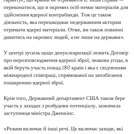
гарантує, що країни не отримають її. Інша справа —
переконатися, що в окремих осіб немає матеріалів для
здійснення ядерної контрабанди. Тож це також
діяльність, яка перешкоджає недержавним акторам
отримати ядерні матеріали. Отже, ви також повинні
дивитись на окремих людей, а не лише на держави».
У центрі зусиль щодо денуклеаризації лежить Договір
про нерозповсюдження ядерної зброї, знакова угода, в
якій беруть участь понад 180 країн і яка є свідченням
міжнародної співпраці, спрямованої на запобігання
поширенню ядерної зброї.
Крім того, Державний департамент США також бере
участь у заходах з розбудови потенціалу, зазначила
заступниця міністра Дженкінс.
«Режим включає й інші речі. Це включає заходи, які