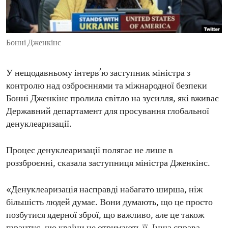
ENVIRONMENT AND HEALTH
IDEALS AND INSTITUTIONS
Бонні Дженкінс
У нещодавньому інтерв’ю заступник міністра з
контролю над озброєннями та міжнародної безпеки
Бонні Дженкінс пролила світло на зусилля, які вживає
Державний департамент для просування глобальної
денуклеаризації.
Процес денуклеаризації полягає не лише в
роззброєнні, сказала заступниця міністра Дженкінс.
«Денуклеаризація насправді набагато ширша, ніж
більшість людей думає. Вони думають, що це просто
позбутися ядерної зброї, що важливо, але це також