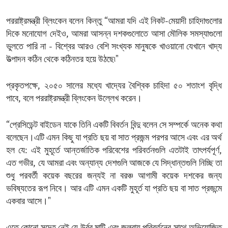
পররাষ্ট্রমন্ত্রী ব্লিংকেন বলেন কিন্তু “আমরা যদি এই নিকট-মেয়াদী চাহিদাগুলোর
দিকে মনোযোগ দেইও, আমরা আসন্ন দশকগুলোতে আসা মৌলিক সমস্যাগুলো
ভুলতে পারি না - বিশ্বের আরও বেশি সংখ্যক মানুষকে খাওয়ানো যেখানে খাদ্য
উত্পাদন কঠিন থেকে কঠিনতর হয়ে উঠছে৷"
প্রকৃতপক্ষে, ২০৫০ সালের মধ্যে খাদ্যের বৈশ্বিক চাহিদা ৫০ শতাংশ বৃদ্ধি
পাবে, বলে পররাষ্ট্রমন্ত্রী ব্লিংকেন উল্লেখ করেন।
“প্রেসিডেন্ট বাইডেন যাকে তিনি একটি বিবর্তন বিন্দু বলেন সে সম্পর্কে অনেক কথা
বলেছেন।এটি এমন কিছু যা প্রতি ছয় বা সাত প্রজন্ম পরপর আসে এবং এর অর্থ
হল যে: এই মুহূর্তে আন্তর্জাতিক পরিবেশের পরিবর্তনগুলি এতটাই তাৎপর্যপূর্ণ,
এত গভীর, যে আমরা এবং অন্যান্য দেশগুলি আজকে যে সিদ্ধান্তগুলি নিচ্ছি তা
শুধু পরবর্তী কয়েক বছরের জন্যই না বরঞ্চ আগামী কয়েক দশকের জন্য
ভবিষ্যতের রূপ নিবে। আর এটি এমন একটি মুহূর্ত যা প্রতি ছয় বা সাত প্রজন্মে
একবার আসে।"