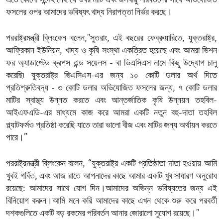
এতে কোনো সন্দেহ নেই যে উর্বর মাটি এবং জলবায়ু পরিবর্তনের সাথে অভিযোজিত
ফসলের ওপর আমাদের ভবিষ্যৎ খাদ্য নিরাপত্তা নির্ভর করছে।
পররাষ্ট্রমন্ত্রী ব্লিংকেন বলেন,"সুতরাং, এই বছরের ফেব্রুয়ারিতে, যুক্তরাষ্ট্র,
আফ্রিকান ইউনিয়ন, খাদ্য ও কৃষি সংস্থা একত্রিত হয়েছে এবং আমরা ভিশন
ফর অ্যাডাপ্টেড ক্রপস এন্ড সয়েলস - বা ভিএসিএস নামে কিছু উদ্যোগ চালু
করেছি৷ যুক্তরাষ্ট্র ভিএসিএস-এর জন্য ১০ কোটি ডলার অর্থ দিতে
প্রতিশ্রুতিবদ্ধ - ৩ কোটি ডলার অভিযোজিত ফসলের জন্য, ৭ কোটি ডলার
মাটির স্বাস্থ্য উন্নত করতে এবং আন্তর্জাতিক কৃষি উন্নয়ন তহবিল-
আইএফএডি-এর মাধ্যমে কাজ করে আমরা একটি নতুন বহু-দাতা তহবিল
প্ল্যাটফর্মও প্রতিষ্ঠা করেছি যাতে তারা ভালো বীজ এবং মাটির জন্য অর্থায়ন করতে
পারে।”
পররাষ্ট্রমন্ত্রী ব্লিংকেন বলেন, “যুক্তরাষ্ট্র একটি প্রতিষ্ঠাতা দাতা হওয়ায় আমি
খুবই গর্বিত, এবং আজ রাতে আপনাদের কাছে আমার একটি খুব সাধারণ অনুরোধ
রয়েছে: আমাদের সাথে যোগ দিন।আমাদের অভিন্ন ভবিষ্যতের জন্য এই
বিনিয়োগ করুন।আমি মনে করি আমাদের কাছে এখন থেকে শুরু করে পরবর্তী
দশকগুলিতে একটি বড় রকমের পরিবর্তন আনার জোরালো সুযোগ রয়েছে।"