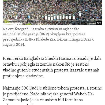
ENVIRONMENT AND HEALTH
IDEALS AND INSTITUTIONS
Na ovoj fotografiji iz zraka aktivisti Bangladeške
nacionalističke partije (BNP) okupljeni kraj postera
predsjednika BNP-a Khalede Zia, tokom mitinga u Daki 7.
augusta 2024.
Premijerka Bangladeša Sheikh Hasina iznenada je dala
ostavku i pobjegla iz zemlje nakon što je žestoko
vladino gušenje studentskih protesta izazvalo ustanak
protiv njene vladavine.
Najmanje 300 ljudi je ubijeno tokom protesta, a stotine
je povrijeđeno. Načelnik vojske general Waker-Uz-
Zaman najavio je da će uskoro biti formirana