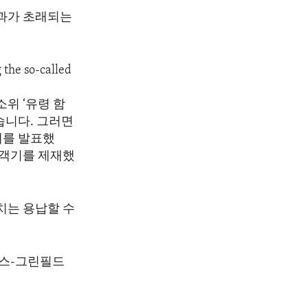
결과가 초래되는
g the so-called
위 ‘유령 함
습니다. 그러면
재를 발표했
여객기를 제재했
치는 용납할 수
머스-그린필드