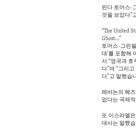
ENVIRONMENT AND HEALTH
린다 토머스-
IDEALS AND INSTITUTIONS
것을 보았다”
“The United Sta
Ghost…”
토머스-그린필드
대’를 포함해
서 “영국과 
다”며 “그리
다”고 말했습
레바논의 헤즈
없다는 국제적
또 이스라엘은
대사는 말했습