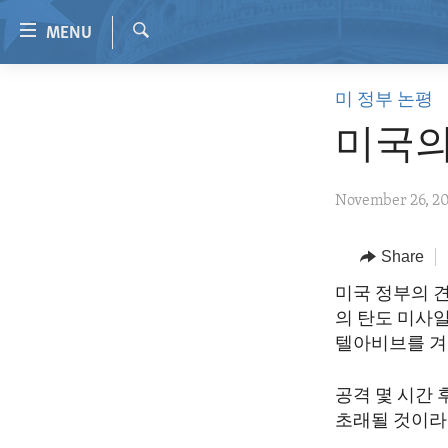
Accessibility
MENU
links
Search
Skip
HOME
미 정부 논평
to
VIDEO
main
미국의
content
RADIO
Skip
REGIONS
November 26, 2
to
main
TOPICS
AFRICA
Navigation
Share
ARCHIVE
AMERICAS
HUMAN RIGHTS
Skip
미국 정부의 견
to
ABOUT US
ASIA
SECURITY AND DEFENSE
의 탄도 미사
Search
EUROPE
AID AND DEVELOPMENT
텔아비브를 겨
MIDDLE EAST
DEMOCRACY AND GOVERNANCE
공격 몇 시간 
ECONOMY AND TRADE
초래될 것이라