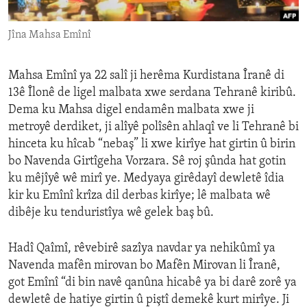
ENVIRONMENT AND HEALTH
Jîna Mahsa Emînî
IDEALS AND INSTITUTIONS
Mahsa Emînî ya 22 salî ji herêma Kurdistana Îranê di
13ê Îlonê de ligel malbata xwe serdana Tehranê kiribû.
Dema ku Mahsa digel endamên malbata xwe ji
metroyê derdiket, ji alîyê polîsên ahlaqî ve li Tehranê bi
hinceta ku hîcab “nebaş” li xwe kirîye hat girtin û birin
bo Navenda Girtîgeha Vorzara. Sê roj şûnda hat gotin
ku mêjîyê wê mirî ye. Medyaya girêdayî dewletê îdia
kir ku Emînî krîza dil derbas kirîye; lê malbata wê
dibêje ku tenduristîya wê gelek baş bû.
Hadî Qaîmî, rêvebirê sazîya navdar ya nehikûmî ya
Navenda mafên mirovan bo Mafên Mirovan li Îranê,
got Emînî “di bin navê qanûna hicabê ya bi darê zorê ya
dewletê de hatiye girtin û piştî demekê kurt mirîye. Ji