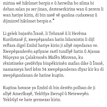
mirina wê hikûmet berpis e û herwiha bo zilma bi
dehan salan ya ser jinan, desteserkirina wan û zerera li
wan hatiye kirin, di bin navê vê qanûna cudaxwaz û
dijmirovî hikûmet berpis e.
”
Li gelek bajarên Îranê, li Tehranê û li Herêma
Kurdistanê jî, xwepêşandan hatin lidarxistin li dijî
reftara digel Emînî hatiye kirin ji alîyê rayedaran ve.
Xwepêşanderên aştîyane rastî tundîyê hatin û Ajansa
Nûçeyan ya Çalakvanên Mafên Mirovan, ku
rêxistineke çavdêrîya binpêkirinên mafan dike li Îranê,
nasnameya herî kêm 54 xwepêşanderan dîyar kir ku di
xwepêşandanan de hatine kuştin.
Kuştina hovane ya Emînî di bin destên polîsan de ji
alîyê Amerîkayê, Yekîtîya Ewrupî û Neteweyên
Yekbûyî ve hate şermezar kirin.