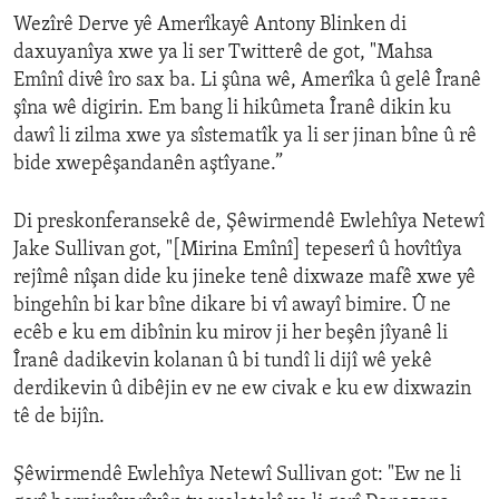
Wezîrê Derve yê Amerîkayê Antony Blinken di
daxuyanîya xwe ya li ser Twitterê de got, "Mahsa
Emînî divê îro sax ba. Li şûna wê, Amerîka û gelê Îranê
şîna wê digirin. Em bang li hikûmeta Îranê dikin ku
dawî li zilma xwe ya sîstematîk ya li ser jinan bîne û rê
bide xwepêşandanên aştîyane.”
Di preskonferansekê de, Şêwirmendê Ewlehîya Netewî
Jake Sullivan got, "[Mirina Emînî] tepeserî û hovîtîya
rejîmê nîşan dide ku jineke tenê dixwaze mafê xwe yê
bingehîn bi kar bîne dikare bi vî awayî bimire. Û ne
ecêb e ku em dibînin ku mirov ji her beşên jîyanê li
Îranê dadikevin kolanan û bi tundî li dijî wê yekê
derdikevin û dibêjin ev ne ew civak e ku ew dixwazin
tê de bijîn.
Şêwirmendê Ewlehîya Netewî Sullivan got: "Ew ne li