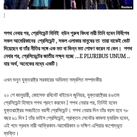
ENVIRONMENT AND HEALTH
J
IDEALS AND INSTITUTIONS
শপথ নেবার পর, প্রেসিডেন্ট যিনিই হউন পুরুষ কিংবা নারী তিনি হবেন নির্বিশেষ
সকল আমেরিকানের প্রেসিডেন্ট , সকল এলাকার মানুষের তা তারা যাকেই ভোট
দিয়েছেন বা তাঁর নীতির সঙ্গে এক মত বা ভিন্ন মত পোষণ করেন না কেন। শপথ
নেবার পর, প্রেসিডেন্টের জাতীয় লক্ষ্য হচ্ছে ...E PLURIBUS UNUM ..
যার অর্থ, অনেকের মধ্যে একটি।
এখন শুনুন যুক্তরাষ্ট্র সরকারের অভিমত সম্বলিত সম্পাদকীয়
২০ শে জানুয়ারী, জোসেফ রবিনেট বাইডেন জুনিয়র, যুক্তরাষ্ট্রের ৪৬তম
প্রেসিডেন্ট হিসাবে শপথ গ্রহণ করবেন I শপথ নেয়ার পর, তিনিই হবেন
যুক্তরাষ্ট্রের সবচাইতে বয়সী প্রেসিডেন্ট। শপথ নেয়ার দিন তাঁর বয়স হবে ৭৮
বছর ৬১ দিন I তাঁর ভাইস প্রেসিডেন্ট, প্রাক্তন সেনেটর কামলা হ্যারিস হবেন,
এই পদে প্রথম নারী আফ্রিকান-আমেরিকান ও দক্ষিণ এশিয়ার বংশোদ্ভূত
ব্যক্তি।