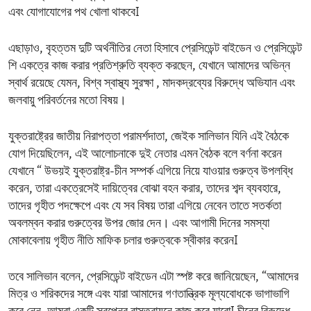
এবং যোগাযোগের পথ খোলা থাকবেI
এছাড়াও, বৃহত্তম দুটি অর্থনীতির নেতা হিসাবে প্রেসিডেন্ট বাইডেন ও প্রেসিডেন্ট
শি একত্রে কাজ করার প্রতিশ্রুতি ব্যক্ত করছেন, যেখানে আমাদের অভিন্ন
স্বার্থ রয়েছে যেমন, বিশ্ব স্বাস্থ্য সুরক্ষা , মাদকদ্রব্যের বিরুদ্ধে অভিযান এবং
জলবায়ু পরিবর্তনের মতো বিষয়।
যুক্তরাষ্ট্রের জাতীয় নিরাপত্তা পরামর্শদাতা, জেইক সালিভান যিনি এই বৈঠকে
যোগ দিয়েছিলেন, এই আলোচনাকে দুই নেতার এমন বৈঠক বলে বর্ণনা করেন
যেখানে “ উভয়ই যুক্তরাষ্ট্র-চীন সম্পর্ক এগিয়ে নিয়ে যাওয়ার গুরুত্ব উপলব্ধি
করেন, তারা একত্রেসেই দায়িত্বের বোঝা বহন করার, তাদের শব্দ ব্যবহারে,
তাদের গৃহীত পদক্ষেপে এবং যে সব বিষয় তারা এগিয়ে নেবেন তাতে সতর্কতা
অবলম্বন করার গুরুত্বের উপর জোর দেন। এবং আগামী দিনের সমস্যা
মোকাবেলায় গৃহীত নীতি মাফিক চলার গুরুত্বকে স্বীকার করেনI
তবে সালিভান বলেন, প্রেসিডেন্ট বাইডেন এটা স্পষ্ট করে জানিয়েছেন, “আমাদের
মিত্র ও শরিকদের সঙ্গে এবং যারা আমাদের গণতান্ত্রিক মূল্যবোধকে ভাগাভাগি