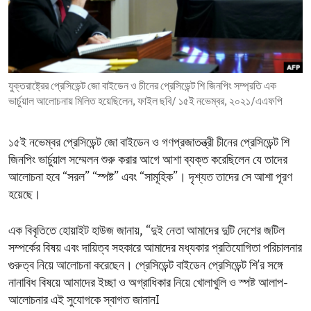
ENVIRONMENT AND HEALTH
IDEALS AND INSTITUTIONS
যুক্তরাষ্ট্রের প্রেসিডেন্ট জো বাইডেন ও চীনের প্রেসিডেন্ট শি জিনপিং সম্প্রতি এক
ভার্চুয়াল আলোচনায় মিলিত হয়েছিলেন, ফাইল ছবি/ ১৫ই নভেম্বর, ২০২১/এএফপি
১৫ই নভেম্বর প্রেসিডেন্ট জো বাইডেন ও গণপ্রজাতন্ত্রী চীনের প্রেসিডেন্ট শি
জিনপিং ভার্চুয়াল সম্মেলন শুরু করার আগে আশা ব্যক্ত করেছিলেন যে তাদের
আলোচনা হবে “সরল” “স্পষ্ট” এবং “সামূহিক”। দৃশ্যত তাদের সে আশা পূরণ
হয়েছে।
এক বিবৃতিতে হোয়াইট হাউজ জানায়, “দুই নেতা আমাদের দুটি দেশের জটিল
সম্পর্কের বিষয় এবং দায়িত্ব সহকারে আমাদের মধ্যকার প্রতিযোগিতা পরিচালনার
গুরুত্ব নিয়ে আলোচনা করেছেন। প্রেসিডেন্ট বাইডেন প্রেসিডেন্ট শি'র সঙ্গে
নানাবিধ বিষয়ে আমাদের ইচ্ছা ও অগ্রাধিকার নিয়ে খোলাখুলি ও স্পষ্ট আলাপ-
আলোচনার এই সুযোগকে স্বাগত জানানI