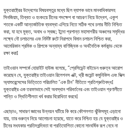
যুক্তরাষ্ট্রের উদ্বেগের বিষয়বস্তুর মধ্যে ছিল ব্যাপক ভাবে মানবাধিকারসহ
সিনজিয়াং, তিব্বত ও হংকংয়ে চীনের পদক্ষেপ বা আচরণ নিয়ে উদ্বেগ, একুশ
শতকে একটি আন্তর্জাতিক ব্যবস্থা এগিয়ে নিতে সঠিক পথে চলার নীতি নিশ্চিত
করা, যা হবে মুক্ত, অবাধ ও স্বচ্ছ; ইন্দো প্রশান্ত মহাসাগরীয় অঞ্চলের সমৃদ্ধির
লক্ষ্যে নৌ চলাচলের এবং নির্দিষ্ট রুটে নিরাপদে বিমান চলাচল নিশ্চিত করা,
আমেরিকান শ্রমিক ও শিল্পকে অন্যায্য বাণিজ্যিক ও অর্থনৈতিক কর্মকান্ড থেকে
রক্ষা করাI
তাইওয়ান সম্পর্কে হোয়াইট হাউজ বলেছে, “প্রেসিডেন্ট বাইডেন গুরুত্ব আরোপ
করেছেন যে, যুক্তরাষ্ট্র তাইওয়ান রিলেশনস এক্ট, থ্রী জয়েন্ট কমুনিকিস এবং সিক্স
অ্যাশুরেন্সেসের ভিত্তিতে পরিচালিত "এক চীন" নীতিতে প্রতিশ্রুতিবদ্ধI
যুক্তরাষ্ট্র এক তরফাভাবে সেই অবস্থান পরিবর্তনের এবং তাইওয়ান প্রণালীতে
শান্তি ও স্থিতিশীলতা খর্ব করার বিরোধিতা করবেI
এছাড়াও, সাধারণ জ্ঞানের উন্নয়ন ঘটিয়ে কি করে কৌশলগত ঝুঁকিসমূহ এড়ানো
যায়, তার গুরুত্ব নিয়ে আলোচনা হয়েছে, যাতে করে নিশ্চিত হয় যে যুক্তরাষ্ট্র ও
চীনের মধ্যকার প্রতিদ্বন্দ্বিতা বা প্রতিযোগিতা কোনো সাংঘর্ষিক রূপ নেবে না