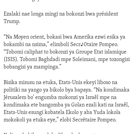
Ezalaki nae longa mingi na bokonzi bwa président
Trump.
“Na Moyen orient, bokasi bwa Amerika ezwi esika ya
bokambi na nsima,” elimboli Secr♪0taire Pompeo.
“Tobomi caliphat to bokonzi ya Groupe Etat islamique
(ISIS). Tobomi Baghdadi mpe Soleimani, mpe tozongisi
bobangisi ya mampinga.”
Bisika misusu na etuka, Etats-Unis ekeyi liboso na
politiki na yango ya bikolo bya bapaya. “Na kondimaka
Jérusalem bo’ engumba mokonzi ya Israêl mpe na
kondimaka ete bangomba ya Golan ezali kati na Israêl,
Etats-Unis esungi kobatela Ekolo y aba Yuda lokola
mokokoli ya etuka eye,” elobi Secrétaire Pompeo.