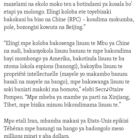
mazelami na ekolo moko ten a botindami ya kosala bo’
etapi ya molongo. Elingi koloba ete toyebisaki
bakokani ba biso na Chine (RPC) – kondima mokumba,
pole, bozongisi kowuta na Beijing.”
“Elingi mpe koloba bakosenga lisusu te Mbu ya Chine
na sudi, bakanyokola lisusu basusu te mpe bakondima
bayi mombongo ya Amerika, bakotinda lisusu te ba
ntoma lokola espions (banongi), bakoyiba lisusu te
propriété intellectuelle (mayele yo makambo basusu
basali na mayele na bango), mpe bakawanga lisusu te
soki baniati makoki ma bomoto,” elobi Secr♪0taire
Pompeo. “Mpe mbeba ya mambe ya parti na Xinjiang,
Tibet, mpe bisika misusu bikondimama lisusu te.”
Mpo etali Iran, mbamba makasi ya Etats-Unis epikisi
Téhéran mpe basungi na bango ya badongolo meso
millions mingi y aba dollars.