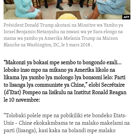
ENVIRONMENT AND HEALTH
IDEALS AND INSTITUTIONS
Président Donald Trump akutani na Minsitre wa Yambo ya
Israel Benjamin Netanyahu na mwasi wa ye Sara elongo na
mama wa yambo ya Amerika Melania Trump na Maison
Blanche na Washington, DC, le 5 mars 2018 .
“Makonzi ya bokasi mpe sembo to bongondo ezali…
loboko inso mpo na mikano ya Amerika likolo na
likama lya yambo lya molongo lya bonsomi lelo: Parti
to lisanga lya communiste ya Chine,” elobi Secrétaire
(d’Etat) Pompeo na lisikulu na Institut Ronald Reagan
le 10 novembre:
“Tolobaki polele mpe na pobikiliki ete bondeko Etats-
Unis – Chine ekokakmbama te na malako makelami na
parti (lisanga), kasi kaka na bolandi mpe malako