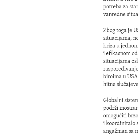
potreba za sta
vanredne situa
Zbog toga je U
situacijama, n
kriza u jednom
i efikasnom od
situacijama osl
raspoređivanje
biroima u USAI
hitne slučajev
Globalni siste
podrži inostra
omogućiti brzo
i koordiniralo
angažman sa m