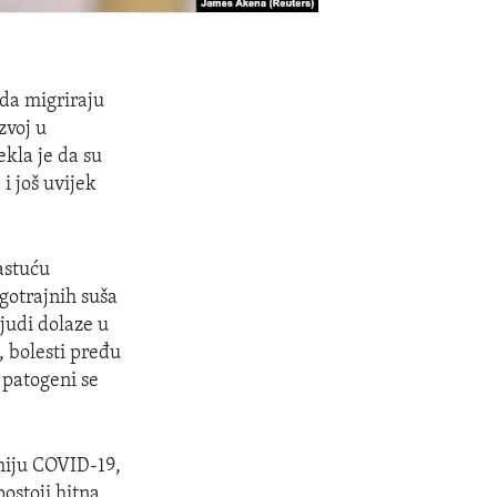
 da migriraju
zvoj u
kla je da su
 i još uvijek
rastuću
gotrajnih suša
ljudi dolaze u
, bolesti pređu
i patogeni se
emiju COVID-19,
ostoji hitna