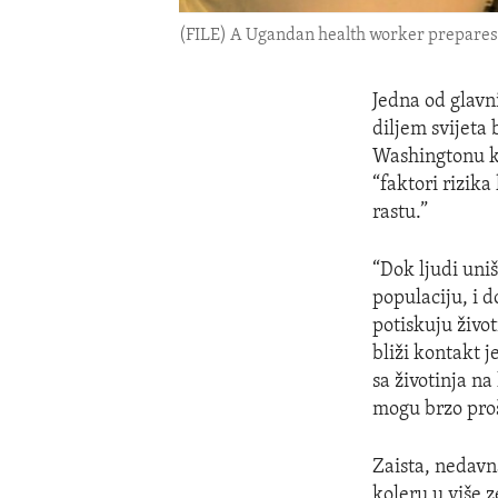
(FILE) A Ugandan health worker prepares 
Jedna od glavn
diljem svijeta
Washingtonu k
“faktori rizika
rastu.”
“Dok ljudi uniš
populaciju, i 
potiskuju život
bliži kontakt 
sa životinja na 
mogu brzo proš
Zaista, nedavn
koleru u više 