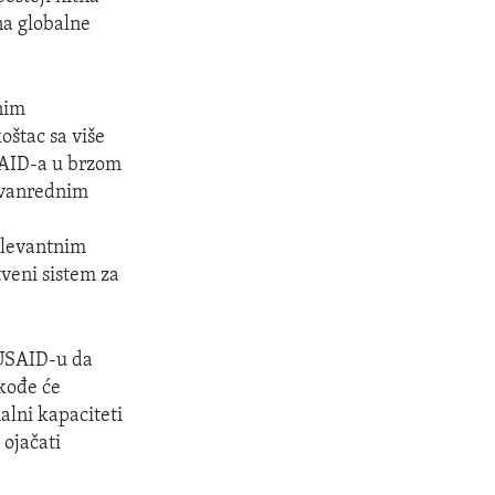
na globalne
nim
oštac sa više
USAID-a u brzom
u vanrednim
relevantnim
veni sistem za
 USAID-u da
akođe će
alni kapaciteti
 ojačati