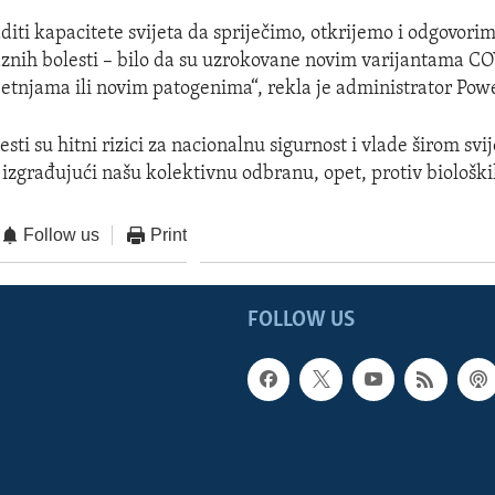
iti kapacitete svijeta da spriječimo, otkrijemo i odgovori
znih bolesti – bilo da su uzrokovane novim varijantama C
jetnjama ili novim patogenima“, rekla je administrator Pow
sti su hitni rizici za nacionalnu sigurnost i vlade širom svi
– izgrađujući našu kolektivnu odbranu, opet, protiv bioloških
Follow us
Print
FOLLOW US