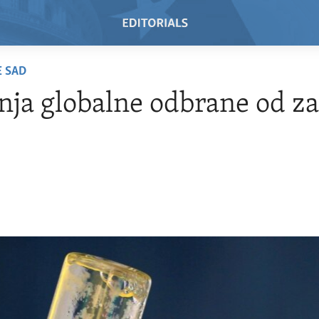
E SAD
nja globalne odbrane od z
i