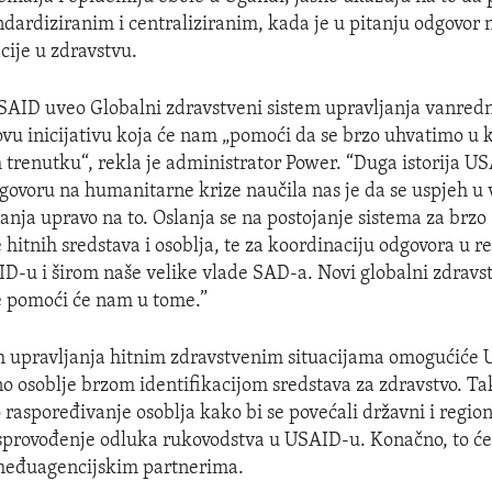
ndardiziranim i centraliziranim, kada je u pitanju odgovor 
cije u zdravstvu.
SAID uveo Globalni zdravstveni sistem upravljanja vanred
ovu inicijativu koja će nam „pomoći da se brzo uhvatimo u k
 trenutku“, rekla je administrator Power. “Duga istorija 
govoru na humanitarne krize naučila nas je da se uspjeh 
anja upravo na to. Oslanja se na postojanje sistema za brzo
 hitnih sredstava i osoblja, te za koordinaciju odgovora u 
D-u i širom naše velike vlade SAD-a. Novi globalni zdravst
e pomoći će nam u tome.”
m upravljanja hitnim zdravstvenim situacijama omogućiće
no osoblje brzom identifikacijom sredstava za zdravstvo. T
 raspoređivanje osoblja kako bi se povećali državni i region
 sprovođenje odluka rukovodstva u USAID-u. Konačno, to će
eđuagencijskim partnerima.