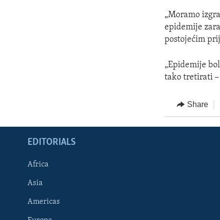
„Moramo izgrad
epidemije zara
postojećim pri
„Epidemije bole
tako tretirati 
Share
EDITORIALS
Africa
Asia
Americas