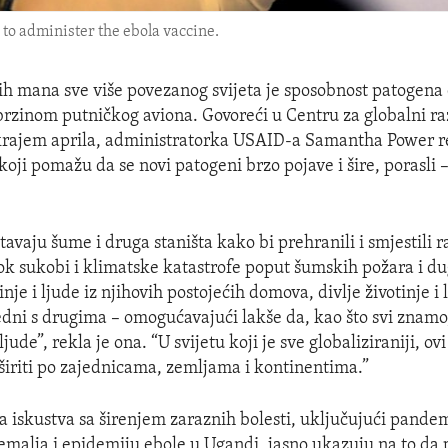
to administer the ebola vaccine.
ih mana sve više povezanog svijeta je sposobnost patogena
 brzinom putničkog aviona. Govoreći u Centru za globalni ra
rajem aprila, administratorka USAID-a Samantha Power re
 koji pomažu da se novi patogeni brzo pojave i šire, porasli –
tavaju šume i druga staništa kako bi prehranili i smjestili 
dok sukobi i klimatske katastrofe poput šumskih požara i du
inje i ljude iz njihovih postojećih domova, divlje životinje i 
jedni s drugima – omogućavajući lakše da, kao što svi znamo
ljude”, rekla je ona. “U svijetu koji je sve globaliziraniji, ov
iriti po zajednicama, zemljama i kontinentima.”
a iskustva sa širenjem zaraznih bolesti, uključujući pand
zemalja i epidemiju ebole u Ugandi, jasno ukazuju na to da p