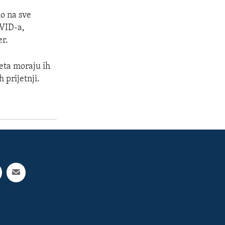
mo na sve
OVID-a,
er.
jeta moraju ih
 prijetnji.