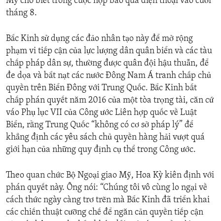
Mỹ cho biết trong cuộc họp báo qua điện thoại vào cuối
tháng 8.
Bắc Kinh sử dụng các đảo nhân tạo này để mở rộng
phạm vi tiếp cận của lực lượng dân quân biển và các tàu
chấp pháp dân sự, thường được quân đội hậu thuẫn, để
đe dọa và bắt nạt các nước Đông Nam Á tranh chấp chủ
quyền trên Biển Đông với Trung Quốc. Bắc Kinh bất
chấp phán quyết năm 2016 của một tòa trọng tài, căn cứ
váo Phụ lục VII của Công ước Liên hợp quốc về Luật
Biển, rằng Trung Quốc “không có cơ sở pháp lý” để
khẳng định các yêu sách chủ quyền hàng hải vượt quá
giới hạn của những quy định cụ thể trong Công ước.
Theo quan chức Bộ Ngoại giao Mỹ, Hoa Kỳ kiên định với
phán quyết này. Ông nói: “Chúng tôi vô cùng lo ngại về
cách thức ngày càng trơ trẽn mà Bắc Kinh đã triển khai
các chiến thuật cưỡng chế để ngăn cản quyền tiếp cận