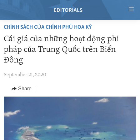
Accessibility
links
Skip
CHÍNH SÁCH CỦA CHÍNH PHỦ HOA KỲ
to
HOME
Cái giá của những hoạt động phi
main
VIDEO
content
pháp của Trung Quốc trên Biển
RADIO
Skip
Đông
to
REGIONS
main
September 21, 2020
TOPICS
AFRICA
Navigation
Skip
Share
ARCHIVE
AMERICAS
HUMAN RIGHTS
to
ABOUT US
ASIA
SECURITY AND DEFENSE
Search
EUROPE
AID AND DEVELOPMENT
FOLLOW US
MIDDLE EAST
DEMOCRACY AND GOVERNANCE
ECONOMY AND TRADE