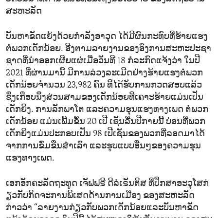
ສະຫະລັດ
ບັນ​ຫາ​ຂັດ​ແຍ້ງ​ດ້ວຍ​ກຳ​ລັງ​ອ​າ​ວຸດ ໄດ້​ມີ​ຜົນ​ກະ​ທົບ​ທີ່​ຮ້າຍ​ແຮງ​
ຕໍ່​ພວກ​ເດັກ​ນ້ອຍ. ອີງ​ຕາມ​ລາຍ​ງານ​ຂອງ​ອົງ​ກາ​ນ​ສະ​ຫະ​ປະ​ຊາ​
ຊາດທີ່​ນຳ​ອອກ​ເຜີຍ​ແຜ່​ເມື່ອວັນ​ທີ 18 ກໍ​ລະ​ກົດ​ແຈ້ງວ່າ ໃນ​ປີ
2021 ທີ່ຜ່ານ​ມານີ້ ມີ​ການ​ລ່ວງ​ລະເມີດ​ຢ່າງ​ຮ້າຍ​ແຮງຕໍ່​ພວກ
ເດັກ​ນ້ອຍຈຳ​ນວນ 23,982 ຄົນ ທີ່​ໄດ້​ຮັບ​ການກວດ​ສອບ​ແລ້ວ
ຊຶ່ງ​ເກືອບ​ນຶ່ງ​ສ່ວນ​ສາມ​ຂອງ​ເດັກ​ນ້ອຍ​ທີ່​ເຄາະ​ຮ້າຍແມ່ນ​ເປັນ​
ເດັກ​ຍິງ. ການ​ລັກ​ພາ​ໂຕ ແລະ​ຄວາມ​ຮຸນ​ແຮງ​ທາງ​ເພດ ​ຕໍ່​ພວກ​
ເດັກ​ນ້ອຍ ແມ່ນ​ເພີ້ມ​ຂຶ້ນ 20 ເປີ ​ເຊັນລື່ນ​ປີ​ກາຍນີ້ ບ່ອນ​ທີ່​ພວກ​
ເດັກ​ຍິງ​ແມ່ນ​ປະ​ກອບ​ເປັນ 98 ເປີ​ເຊັນ​ຂອງ​ພວກ​ທີ່​ລອດ​ມາ​ໄດ້ ​
ຈາກ​ການ​ຂົ່ມ​ຂືນ​ສຳ​ເລົາ ແລະ​ຮູບ​ແບບ​ອື່ນໆ​ຂອງ​ຄວາມ​ຮຸນ​
ແຮງ​ທາງ​ເພດ.
ເອກ​ອັກ​ຄະ​ລັດ​ຖະ​ທູດ ​ເຈັ​ຟ​ຟ​ຣີ ດີ​ລໍ​ເຣັນ​ຕິ​ສ ທີ່​ປຶກ​ສາ​ອະ​ວຸ​ໂສກ່
ຽວ​ກັບ​ກິດ​ຈະ​ການ​ພິ​ເສດ​ດ້ານ​ການ​ເມືອງ ​ຂອງ​ສະ​ຫະ​ລັດ ​
ກ່າວ​ວ່າ “ລາຍ​ງານ​ກ່ຽວ​ກັບ​ພວກ​ເດັກ​ນ້ອຍ​ແລະ​ບັນ​ຫາ​ຂັດ​