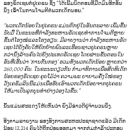
ຂອງ​ຣັດ​ເຊຍຕໍ່​ຢູ​ເຄ​ຣນ ຊຶ່ງ “ໄດ້​ເພີ້ມ​ບົດ​ຕອນ​ທີ່​ມືດ​ມົນອີກ​ອັນ​
ນຶ່ງ ເຂົ້າ​ໃນ​ການ​ໂຈມ​ຕີ​ຕໍ່​ພວກ​ເດັກ​ນອຍ.”
“ພວກ​ເດັກ​ນ້ອຍ​ໃນ​ຢູ​ເຄ​ຣນ ແມ່ນ​ຕົກ​ຢູ່​ໃນ​ອັນ​ຕະ​ລາຍ ​ເພີ້ມ​ຂຶ້ນ​
ນັບ​ມື້ ໃນ​ຂະ​ນະ​ທີ່​ກຳ​ລັງ​ທະ​ຫານ​ຣັດ​ເຊຍ​ທຳ​ການ​ໂຈມ​ຕີ​ຫຼາຍ​
ຂຶ້ນ​ຕໍ່​ໂຮງ​ໝໍ​ແລະ​ໂຮງ​ຮຽນ. ມີ​ລາຍ​ງານ​ວ່າ ກຳ​ລັງ​ທະ​ຫານ​ຣັດ​
ເຊຍ​ໄດ້​ບັງ​ຄັບ​ໃຫ້​ຍົກ​ຍ້າຍ​ພົ​ນ​ລະ​ເຮືອນ​ຊາວ​ຢູ​ເຄ​ຣນ​ຫຼາຍ
ກວ່າ​ນຶ່ງ​ລ້ານ​ຄົນ​ໄປ​ຍັງ​ປະ​ເທດ​ຣັດ​ເຊຍ ໂດຍ​ຜ່ານ​ຂັ້ນ​ຕອນ​ໃນ​
ອັນ​ທີ່​ເອີ້ນ​ວ່າ ‘ການ​ກັ່ນ​ກອງ’ ຮວມ​ທັງ​ພວກ​ເດັກ​ນ້ອຍ​ ຫຼາຍກວ່າ
260,000 ຄົນ. ໃນ​ຂະ​ນະ​ດຽວ​ກັນ ກຳ​ມາ​ທິ​ການເພື່ອ​ສິດ​ທິ​ເດັກ​
ນ້ອຍ​ຂອງ​ຣັດ​ເຊຍ ຄຸຍ​ໂມ້​ວ່າ ຄວາມ​ພະ​ ຍາ​ຍາມ​ຄັ້ງ​ໃໝ່​ຂອງ
ວັງ​ເຄ​ຣັມ​ລິນນີ້ແມ່ນ​ເພື່ອ​ຮັບ​ເອົາພວກ​ເດັກ​ນ້ອຍ​ຈາກ​ຢູ​ເຄ​ຣນ​
ໃຫ້ມາ​ເປັນ​ລູກ​ບຸນ​ທຳ​ຢ່າງ​ວ່ອງ​ໄວ​ຂຶ້ນ.”
ນັ້ນ​ແມ່ນ​ສະ​ແດງ​ໃຫ້​ເຫັນ​ວ່າ ຍັງ​ມີ​ຂ່າວ​ດີ​ຢູ່​ຈຳ​ນວນ​ນຶ່ງ.
ອີງ​ຕາມ​ລາຍ​ງານ​ ຂອງ​ອົງ​ການ​ສະ​ຫະ​ປະ​ຊາ​ຊາດ​ແລ້ວ ມີ​ເດັກ​
ນ້ອຍ 12,214 ຄົນໄດ້​ຖືກ​ປ່ອຍ​ອອກ​ມາ​ ຈາກ​ກຸ່ມ​ກຳ​ລັງ​ປະ​ກອບ​