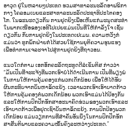
ອາ​ວຸດ ຢູ່​ໃນ​ຫ​ລາຍໆ​ປະ​ເທດ ຮວມສາ​ທາ​ລະ​ນະ​ລັດ​ອາ​ຟ​ຣິ​ກາ​
ກາງ ໂຄ​ລອມ​ເບຍແລະ​ສາ​ທາ​ລະ​ນະ​ລັດ​ປະ​ຊາ​ທິ​ປະ​ໄຕ​ຄອງ​
ໂກ. ໃນ​ຂະ​ນະ​ດຽວ​ກັນ ການ​ຢຸດ​ຍິງ​ເພື່ອເຫັນ​ແກ່ມະ​ນຸດ​ສະ​ທຳ​
ໃນ​ພາກ​ເໜືອ​ຂອງ​ເອ​ທິ​ໂປ​ເປຍແມ່ນ​ເປັນ​ທີ່​ໃຫ້​ກຳ​ລັງ​ໃຈ ເຊັ່ນ​
ດຽວ​ກັນ ກັບ​ການ​ຢຸດຍິງ​ໃນ​ປະ​ເທດ​ເຢ​ເມນ. ຄວາມ​ຫວັງ​ກໍ​
ແມ່ນ​ວ່າ ທຸກ​ພັກ​ຝ່າຍ​ກໍ​ໄດ້​ສວຍ​ໃຊ້​ການ​ຍຸ​ຕິ​ຄວາມ​ຮຸນ​ແຮງ
ເພື່ອ​ທຳ​ການ​ເຈ​ລະ​ຈາ​ໄປ​ສູ່​ການ​ຢຸດ​ຍິງ​ທີ່​ຖາ​ວອນ.
ແນວ​ໃດ​ກໍ​ຕາມ ເອກ​ອັກ​ຄະ​ລັດ​ຖະ​ທູດ​ດີ​ລໍ​ເຣັນ​ຕິ​ສ ກ່າວ​ວ່າ
“ມັນ​ເປັນ​ທີ່​ຈະ​ແຈ້ງ​ທີ່​ພວກ​ເຮົາ​ບໍ່​ໄດ້​ດຳ​ເນີນ​ການ​ ເປັນ​ທີ່​ພຽງ​ພໍ
ໃນ​ການໃຫ້​ການ​ຄຸ້ມ​ຄອງ​ແກ່​ພວກ​ເດັກ​ນ້ອຍ ເພື່ອ​ໃຫ້​ໄດ້​ຮັບ​
ຜົນ​ກະ​ທົບ​ຈາກ​ບັນ​ຫາ​ຂັດ​ແຍ້ງ. ເວ​ລາ​ພວກ​ເຮົາ​ເອົາ​ບາດ​ກ້າວ​
ໃຫ້​ການ​ຄຸ້ມ​ຄອງ​ຕໍ່​ພວກ​ເດັກ​ນ້ອຍ ພວກ​ເຮົາ​ແມ່ນ​ໄດ້​ປ້ອງ​ກັນ
ແລະໃຫ້​ການ​ປົກ​ປັກ​ຮັກ​ສາ​ອະ​ນາ​ຄົດ​ຮ່ວມ​ຂອງ​ພວກ​ເຮົາແລະ​
ເອົາ​ບາດ​ກ້າວ​ເພື່ອ​ຢຸດ​ເຊົາບັນ​ຫາ​ຂັດ​ແຍ້ງ. ການ​ປົກ​ປ້ອງ​ພວກ​
ເດັກ​ນ້ອຍ ​ແມ່ນ​ວຽກ​ການ​ທີ່​ສຳ​ຄັນ​ອັນ​ນຶ່ງໃນ​ການ​ປົກ​ປັກ​ຮັກ​
ສາ​ສັນ​ຕິ​ພາບ​ແລະ​ຄວາມ​ໝັ້ນ​ຄົງ​ລະ​ຫວ່າງ​ປະ​ເທດ.”