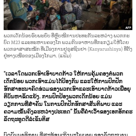
ENVIRONMENT AND HEALTH
IDEALS AND INSTITUTIONS
ພວກ​ເດັກ​ນ້ອຍ​ອົບ​ພະ​ຍົບ ທີ່​ຫຼົບ​ໜີ​ການ​ປະ​ທະ​ກັນ​ລະ​ຫວ່າງ ພວກ​ກະ​
ບົດ M23 ແລະ​ທະ​ຫານ​ຄອງ​ໂກ ພວມ​ກິນ​ອາ​ຫານ​ທີ່​ກະ​ກຽມ​ໃຫ້​ໂດຍ​
ພວກ​ອາ​ສາ​ສະ​ໝັກ ທີ່​ເມືອງການ​ຢູ​ຣຸ​ສ​ຊິນ​ຢາ (Kanyarushinya) ທີ່​ຕັ້ງ​
ຢູ່​ທາງ​ເໜືອ​ຂອງ​ເມືອງ​ໂກ​ມາ. (ແຟ້ມ)
"ເວລາ​ໃດພວກເຮົາເອົາບາດກ້າວ ໃຫ້ການຄຸ້ມຄອງຕໍ່ພວກ
ເດັກນ້ອຍ ພວກເຮົາແມ່ນໄດ້ປ້ອງກັນ ແລະໃຫ້ການປົກປັກ
ຮັກສາອະນາຄົດຮ່ວມຂອງພວກເຮົາແລະເອົາບາດກ້າວເພື່ອ​ຍຸ​
ຕິບັນຫາຂັດແຍ້ງ. ການປົກປ້ອງພວກເດັກນ້ອຍ ແມ່ນ
ວຽກການທີ່ສຳຄັນ ໃນການປົກປັກຮັກສາສັນຕິພາບ ແລະ
ຄວາມໝັ້ນຄົງລະຫວ່າງປະເທດ” ນັ້ນ​ຄື​ຄຳ​ເວົ້າ​ຂອງເອກອັກຄະ
ລັດຖະທູດດີລໍເຣັນຕິສ
ບົດບັນນາທິການ ທີ່ສະທ້ອນເຖິງນະໂຍບາຍ ຂອງລັດຖະບານ