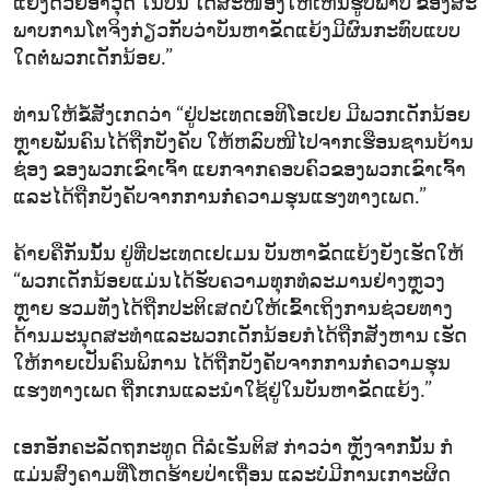
ແຍ້ງ​ດ້ວຍ​ອາ​ວຸດ ​ໃນປີນີ້ ໄດ້​ສະ​ໜອງ​ໃຫ້​ເຫັນຮູບ​ພາບ ​ຂອງສະ​
ພາບ​ການ​ໂຕ​ຈິງ​ກ່ຽວ​ກັບ​ວ່າ​ບັນ​ຫາ​ຂັດ​ແຍ້ງ​ມີ​ຜົນ​ກະ​ທົບ​ແບບ​
ໃດ​ຕໍ່​ພວກ​ເດັກ​ນ້ອຍ.”
ທ່ານ​ໃຫ້​ຂໍ້​ສັງ​ເກດ​ວ່າ “ຢູ່​ປະ​ເທດເອ​ທິ​ໂອ​ເປຍ ມີ​ພວກ​ເດັກ​ນ້ອຍ​
ຫຼາຍ​ພັນ​ຄົນ​ໄດ້​ຖືກ​ບັງ​ຄັບ​ ໃຫ້​ຫລົບ​ໜີ​ໄປ​ຈາກ​ເຮື​ອນ​ຊານ​ບ້ານ​
ຊ່ອງ​ ຂອງ​ພວກ​ເຂົາ​ເຈົ້າ ແຍກ​ຈາກ​ຄອບ​ຄົວ​ຂອງ​ພວກ​ເຂົາ​ເຈົ້າ
ແລະ​ໄດ້​ຖືກ​ບັງ​ຄັບ​ຈາກ​ການ​ກໍ່​ຄວາມ​ຮຸນ​ແຮງ​ທາງ​ເພດ.”
ຄ້າຍ​ຄື​ກັນ​ນັ້ນ ຢູ່​ທີ່​ປະ​ເທດ​ເຢ​ເມນ ບັນ​ຫາ​ຂັດ​ແຍ້ງຍັງ​ເຮັດ​ໃຫ້
“ພວກ​ເດັກ​ນ້ອຍ​ແມ່ນ​ໄດ້​ຮັບ​ຄວາມ​ທຸກ​ທໍ​ລະ​ມານ​ຢ່າງ​ຫຼວງ​
ຫຼາຍ ຮວມ​ທັງ​ໄດ້​ຖືກ​ປະ​ຕິ​ເສດ​ບໍ່​ໃຫ້​ເຂົ້າ​ເຖິງ​ການ​ຊ່ວຍ​ທາງ​
ດ້ານ​ມະ​ນຸດ​ສະ​ທຳແລະ​ພວກ​ເດັກ​ນ້ອຍ​ກໍ​ໄດ້​ຖືກ​ສັງ​ຫານ ເຮັດ​
ໃຫ້​ກາຍເປັນ​ຄົນ​ພິ​ການ ໄດ້​ຖືກ​ບັງ​ຄັບ​ຈາກ​ກາ​ນ​ກໍ່​ຄວາມ​ຮຸນ​
ແຮງ​ທາງ​ເພດ ຖືກ​ເກນ​ແລະນຳໃຊ້​ຢູ່​ໃນ​ບັນ​ຫາ​ຂັດ​ແຍ້ງ.”
ເອກ​ອັກ​ຄະ​ລັດ​ຖ​ກະ​ທູ​ດ​ ດີ​ລໍ​ເຣັນ​ຕິ​ສ ກ່າວ​ວ່າ ຫຼັງ​ຈາກນັ້ນ ກໍ​
ແມ່ນ​ສົງ​ຄາມ​ທີ່​ໂຫດ​ຮ້າຍ​ປ່າ​ເຖື່ອນ ແລະ​ບໍ່​ມີ​ການ​ເກາະ​ຜິດ ​