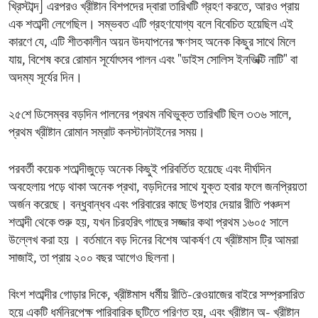
খ্রিস্টাব্দ] এরপরও খ্রীষ্টান বিশপদের দ্বারা তারিখটি গ্রহণ করতে, আরও প্রায়
এক শতাব্দী লেগেছিল। সম্ভবত এটি গ্রহণযোগ্য বলে বিবেচিত হয়েছিল এই
কারণে যে, এটি শীতকালীন অয়ন উদযাপনের ক্ষণসহ অনেক কিছুর সাথে মিলে
যায়, বিশেষ করে রোমান সূর্যোৎসব পালন এবং "ডাইস সোলিস ইনভিক্টি নাটি" বা
অদম্য সূর্যের দিন।
২৫শে ডিসেম্বর বড়দিন পালনের প্রথম নথিভুক্ত তারিখটি ছিল ৩৩৬ সালে,
প্রথম খ্রীষ্টান রোমান সম্রাট কনস্টানটাইনের সময়।
পরবর্তী কয়েক শতাব্দীজুড়ে অনেক কিছুই পরিবর্তিত হয়েছে এবং দীর্ঘদিন
অবহেলায় পড়ে থাকা অনেক প্রথা, বড়দিনের সাথে যুক্ত হবার ফলে জনপ্রিয়তা
অর্জন করেছে। বন্ধুবান্ধব এবং পরিবারের কাছে উপহার দেয়ার রীতি পঞ্চদশ
শতাব্দী থেকে শুরু হয়, যখন চিরহরিৎ গাছের সজ্জার কথা প্রথম ১৬০৫ সালে
উল্লেখ করা হয় । বর্তমানে বড় দিনের বিশেষ আকর্ষণ যে খ্রীষ্টমাস ট্রি আমরা
সাজাই, তা প্রায় ২০০ বছর আগেও ছিলনা।
বিংশ শতাব্দীর গোড়ার দিকে, খ্রীষ্টমাস ধর্মীয় রীতি-রেওয়াজের বাইরে সম্প্রসারিত
হয়ে একটি ধর্মনিরপেক্ষ পারিবারিক ছুটিতে পরিণত হয়, এবং খ্রীষ্টান অ- খ্রীষ্টান