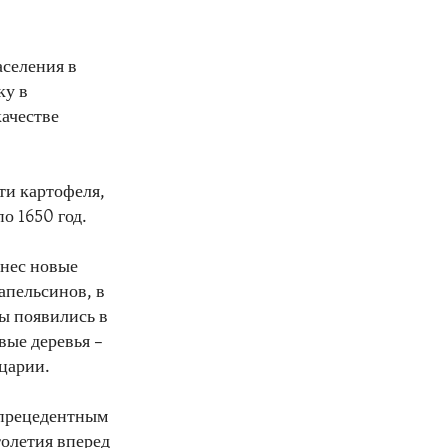
аселения в
ку в
ачестве
ти картофеля,
о 1650 год.
нес новые
апельсинов, в
ры появились в
вые деревья –
йцарии.
спрецедентным
толетия вперед