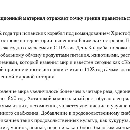
ционный материал отражает точку зрения правитель
92 года три испанских корабля под командованием Христо
 острове на территории нынешних Багамских островов. 
, ежегодно отмечаемая в США как День Колумба, положил
обальному обмену продуктами питания, животными, рас
лезнями, который изменил мир и известен сегодня как «К
ой причине многие историки считают 1492 год самым зна
менной мировой истории.
аселение мира увеличилось более чем в четыре раза, удвои
 по 1850 год. Хотя такой колоссальный рост обусловлен ря
имым из них, несомненно, является увеличение и улучше
енного снабжения. Добавление к продовольственному сн
иканцев таких продовольственных культур, как кукуруза,
хис, маниок, ананас, перец и какао-бобы, было самым зн