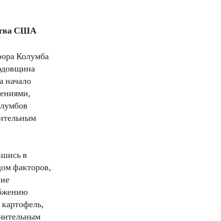
ства США
фора Колумба
Годовщина
а начало
тениями,
олумбов
чительным
вшись в
дом факторов,
ние
абжению
 картофель,
ачительным