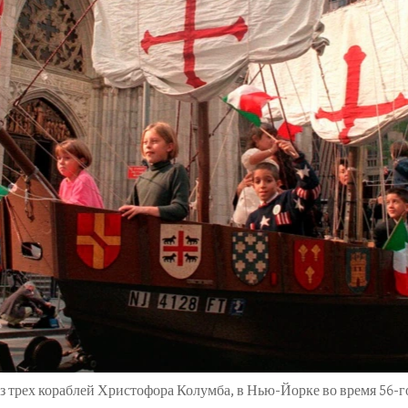
 трех кораблей Христофора Колумба, в Нью-Йорке во время 56-го