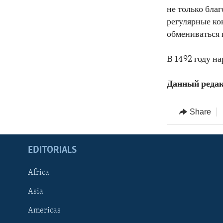
не только бла
регулярные ко
обмениваться 
В 1492 году н
Данный редак
Share
EDITORIALS
Africa
Asia
Americas