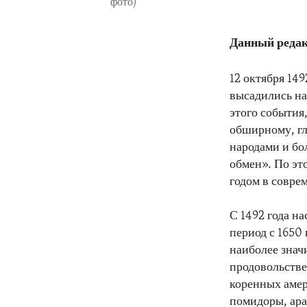
фото)
Данный редак
12 октября 14
высадились на
этого события
обширному, гл
народами и бо
обмен». По эт
годом в совре
С 1492 года н
период с 1650
наиболее знач
продовольств
коренных амер
помидоры, ара