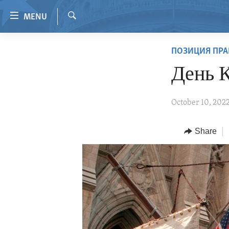
Accessibility
MENU
links
Search
Skip
HOME
ПОЗИЦИЯ ПРА
to
VIDEO
main
День 
content
RADIO
Skip
REGIONS
October 10, 202
to
main
TOPICS
AFRICA
Navigation
Share
ARCHIVE
AMERICAS
HUMAN RIGHTS
Skip
to
ABOUT US
ASIA
SECURITY AND DEFENSE
Search
EUROPE
AID AND DEVELOPMENT
MIDDLE EAST
DEMOCRACY AND GOVERNANCE
ECONOMY AND TRADE