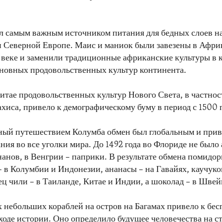
л самым важным источником питания для бедных слоев н
 Северной Европе. Маис и маниок были завезены в Афри
веке и заменили традиционные африканские культуры в к
новных продовольственных культур континента.
итае продовольственных культур Нового Света, в частнос
ахиса, привело к демографическому буму в период с 1500 п
ый путешествием Колумба обмен был глобальным и прив
ния во все уголки мира. До 1492 года во Флориде не было 
нанов, в Венгрии – паприки. В результате обмена помидо
– в Колумбии и Индонезии, ананасы – на Гавайях, каучуко
ец чили – в Таиланде, Китае и Индии, а шоколад – в Шве
 небольших кораблей на остров на Багамах привело к бе
ходе истории. Оно определило будущее человечества на с