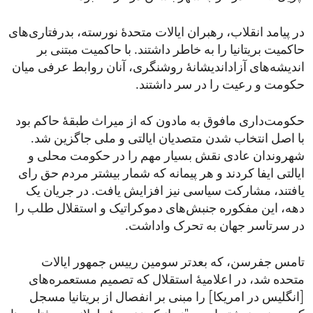
در پیامد انقلاب، رهبران ایالات متحدۀ نورسته، بدرفتاری‌های
حاکمیت بریتانیا را به خاطر داشتند. با حاکمیت مبتنی بر
اندیشه‌های آزاداندیشانۀ روشنگری، آنان روابط عرفی میان
حکومت و رعیت را در سر داشتند.
حکومت‌داری مافوق به مادون که از میراث طبقۀ حاکم بود
با اصل انتخاب شدن متصدیان ایالتی و ملی جاگزین شد.
شهروندان عادی نقش بسیار مهم را در حکومت محلی و
ایالتی ایفا کردند و هر پیمانه که شمار بیشتر مردم حق رای‌
یافتند، مشارکت سیاسی نیز افزایش یافت. در جریان یک
دهه، این مفکوره جنبش‌های دموکراتیک و استقلال طلب را
در سرتاسر جهان به تحرک واداشت.
تامس جفرسن، که بعدتر سومین رییس جمهور ایالات
متحده شد، در اعلامیۀ استقلال که تصمیم مستعمره‌های
[انگلیس در امریکا] را مبنی بر انفصال از بریتانیا مسجل