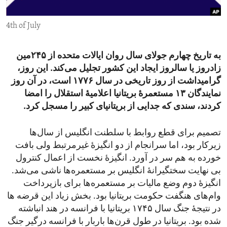
ENVIRONMENT AND HEALTH
4th of July
IDEALS AND INSTITUTIONS
به تاریخ چهارم جولای سال روان ایالات متحده از ۲۴۵مین
زادروز یا سالروز ایجاد این کشور تجلیل می‌کند. این روز،
گرامیداشت از روز تاریخی در سال ۱۷۷۶ است، در آن روز
نمایندگان ۱۳ مستعمرۀ بریتانیا اعلامیۀ استقلال را امضا
کردند، سندی که جدایی از بریتانیای کبیر را مسجل کرد.
تصمیم برای قطع روابط با سلطنت انگلیس از سال‌ها
زیرکار بود، اما سرانجام از دو انگیزۀ غیرمرتبط ولی بافت
خورده به هم سر در آورد. انگیزۀ نخست از اعمال کنترول
بی نهایت سختگیرانۀ انگلیس بر مستعمره‌ها ناشی می‌شد.
انگیزۀ دوم وضع مالیات بر مستعمره‌ها برای بازپرداخت
وام‌های هنگفت حکومت بریتانیا بود. بخش زیاد این قرضه ها
در نتیجۀ جنگ سال ۱۷۴۵ بریتانیا با فرانسه در هند انباشته
شده بود. بریتانیا در طول قرن‌ها باربار با فرانسه درگیر جنگ