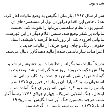
شده بود.
سر از سال ۱۷۶۴، پارلمان انگلیس به وضع مالیات آغاز کرد،
هدف خاص این اقدام درآوردن پول از مستعمره‌های آن
کشور بود تا نظام سلطنتی بریتانیا را تقویت کند. نخست
مالیات بر شکر وضع شد، سپس اقلام دیگر در این فهرست
مالیاتی افزوده شد، از روزنامه‌ها گرفته تا شیشه، اسناد
حقوقی، رنگ و چای. وضع هریک از مالیات جدید، با
اعتراضات سازماندهی شده [مالیه دهندگان] دنبال می‌شد.
تدریجاً مالیات ستمگرانه و تظاهرات نیز خشونتبارتر شد و
واکنش حکومت روز تا روز سختگیرانه تر شد. وضعیت به
گونۀ خاص در شهر باستن تلخ شده بود. کارد زمانی به
استخوان رسید که پارلمان بریتانیا در فبروری ۱۷۷۵ بندر
باستن را مسدود کرد. شهر باستن برای جنگ آماده شد. با
اینحال، جنگ انقلابی امریکا تا چهارم جولای ۱۷۷۶ رسماً آغاز
نشد، هرچند نخستین جنگ [بر ضد انگلیس] به تاریخ ۱۹
اپریل ۱۷۷۵ در غرب شهر باستن در گرفته بود.