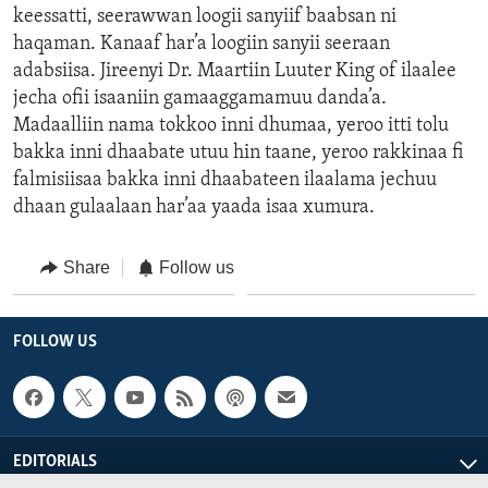
keessatti, seerawwan loogii sanyiif baabsan ni
haqaman. Kanaaf har’a loogiin sanyii seeraan
adabsiisa. Jireenyi Dr. Maartiin Luuter King of ilaalee
jecha ofii isaaniin gamaaggamamuu danda’a.
Madaalliin nama tokkoo inni dhumaa, yeroo itti tolu
bakka inni dhaabate utuu hin taane, yeroo rakkinaa fi
falmisiisaa bakka inni dhaabateen ilaalama jechuu
dhaan gulaalaan har’aa yaada isaa xumura.
Share
Follow us
FOLLOW US
EDITORIALS