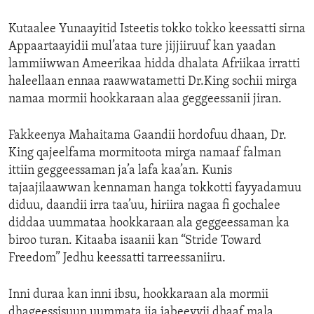
ENVIRONMENT AND HEALTH
Kutaalee Yunaayitid Isteetis tokko tokko keessatti sirna
IDEALS AND INSTITUTIONS
Appaartaayidii mul’ataa ture jijjiiruuf kan yaadan
lammiiwwan Ameerikaa hidda dhalata Afriikaa irratti
haleellaan ennaa raawwatametti Dr.King sochii mirga
namaa mormii hookkaraan alaa geggeessanii jiran.
Fakkeenya Mahaitama Gaandii hordofuu dhaan, Dr.
King qajeelfama mormitoota mirga namaaf falman
ittiin geggeessaman ja’a lafa kaa’an. Kunis
tajaajilaawwan kennaman hanga tokkotti fayyadamuu
diduu, daandii irra taa’uu, hiriira nagaa fi gochalee
diddaa uummataa hookkaraan ala geggeessaman ka
biroo turan. Kitaaba isaanii kan “Stride Toward
Freedom” Jedhu keessatti tarreessaniiru.
Inni duraa kan inni ibsu, hookkaraan ala mormii
dhageessisuun uummata ija jabeeyyii dhaaf mala