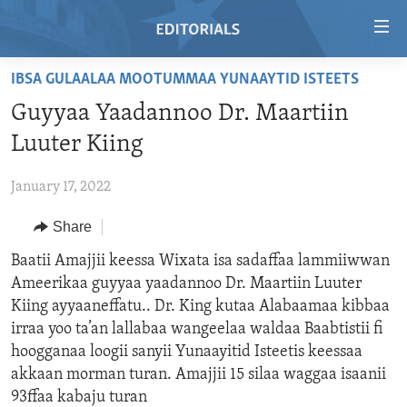
Accessibility
links
Skip
IBSA GULAALAA MOOTUMMAA YUNAAYTID ISTEETS
to
HOME
Guyyaa Yaadannoo Dr. Maartiin
main
VIDEO
content
Luuter Kiing
RADIO
Skip
to
January 17, 2022
REGIONS
main
Share
TOPICS
AFRICA
Navigation
Skip
ARCHIVE
Baatii Amajjii keessa Wixata isa sadaffaa lammiiwwan
AMERICAS
HUMAN RIGHTS
to
Ameerikaa guyyaa yaadannoo Dr. Maartiin Luuter
ABOUT US
ASIA
SECURITY AND DEFENSE
Search
Kiing ayyaaneffatu.. Dr. King kutaa Alabaamaa kibbaa
EUROPE
AID AND DEVELOPMENT
irraa yoo ta’an lallabaa wangeelaa waldaa Baabtistii fi
FOLLOW US
hoogganaa loogii sanyii Yunaayitid Isteetis keessaa
MIDDLE EAST
DEMOCRACY AND GOVERNANCE
akkaan morman turan. Amajjii 15 silaa waggaa isaanii
ECONOMY AND TRADE
93ffaa kabaju turan