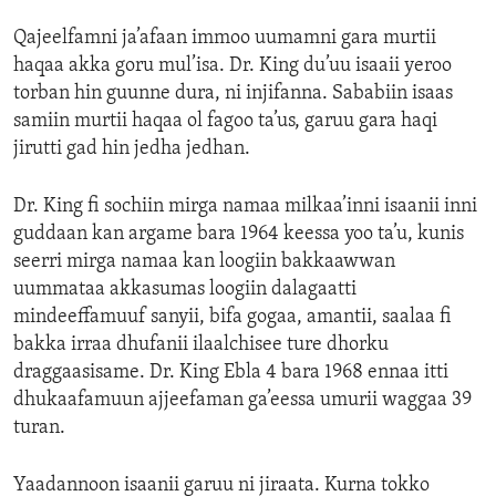
Qajeelfamni ja’afaan immoo uumamni gara murtii
haqaa akka goru mul’isa. Dr. King du’uu isaaii yeroo
torban hin guunne dura, ni injifanna. Sababiin isaas
samiin murtii haqaa ol fagoo ta’us, garuu gara haqi
jirutti gad hin jedha jedhan.
Dr. King fi sochiin mirga namaa milkaa’inni isaanii inni
guddaan kan argame bara 1964 keessa yoo ta’u, kunis
seerri mirga namaa kan loogiin bakkaawwan
uummataa akkasumas loogiin dalagaatti
mindeeffamuuf sanyii, bifa gogaa, amantii, saalaa fi
bakka irraa dhufanii ilaalchisee ture dhorku
draggaasisame. Dr. King Ebla 4 bara 1968 ennaa itti
dhukaafamuun ajjeefaman ga’eessa umurii waggaa 39
turan.
Yaadannoon isaanii garuu ni jiraata. Kurna tokko