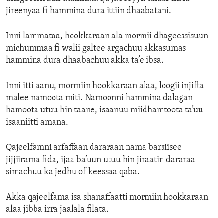
jireenyaa fi hammina dura ittiin dhaabatani.
Inni lammataa, hookkaraan ala mormii dhageessisuun
michummaa fi walii galtee argachuu akkasumas
hammina dura dhaabachuu akka ta’e ibsa.
Inni itti aanu, mormiin hookkaraan alaa, loogii injifta
malee namoota miti. Namoonni hammina dalagan
hamoota utuu hin taane, isaanuu miidhamtoota ta’uu
isaaniitti amana.
Qajeelfamni arfaffaan dararaan nama barsiisee
jijjiirama fida, ijaa ba’uun utuu hin jiraatin dararaa
simachuu ka jedhu of keessaa qaba.
Akka qajeelfama isa shanaffaatti mormiin hookkaraan
alaa jibba irra jaalala filata.