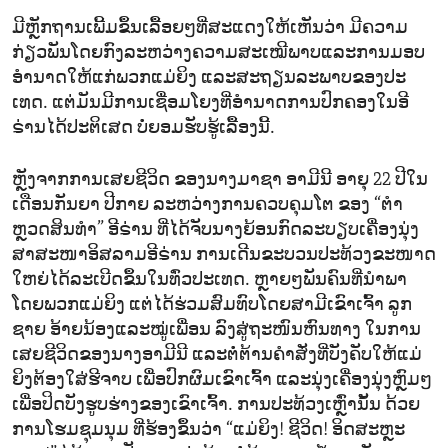
ມີ​ຫຼັກ​ຖານ​ເພີ້ມ​ຂຶ້ນ​ເລື້ອຍໆ​ທີ່​ສະ​ແດງ​ໃຫ້​ເຫັນ​ວ່າ ມີ​ຄວາມ​
ກ່ຽວ​ພັນ​ໂດຍ​ກົງ​ລະ​ຫວ່າງ​ຄວາມ​ສະ​ເໝີ​ພາບແລະ​ການມອບ​
ອຳ​ນາດ​ໃຫ້​ແກ່​ພວກ​ແມ່​ຍິງ ແລະ​ສະ​ຖຽນ​ລະ​ພາບ​ຂອງ​ປະ​
ເທດ. ແຕ່​ມັນ​ມີ​ການ​ເຊື່ອມ​ໂຍງ​ທີ່​ອຳ​ນາດ​ການ​ປົກ​ຄອງ​ໃນ​ອີ​
ຣ່ານ​ໄດ້​ປະ​ຕິ​ເສດ ບໍ່​ຍອມ​ຮັບ​ຮູ້​ເລື້ອງນີ້.
ຫຼັງ​ຈາກ​ການ​ເສຍ​ຊີ​ວິດ​ ​ຂອງ​ນາງ​ມາ​ຊາ ອາ​ມີ​ນີ ອ​າ​ຍຸ 22 ປີໃນ
ເດືອນ​ກັນ​ຍາ ປີ​ກາຍ ລະ​ຫວ່າງ​ການ​ຄວບ​ຄຸມ​ໂຕ​ ຂອງ​ “ຕຳ​
ຫຼວດສິນ​ທຳ” ອີ​ຣ່ານ ທີ່​ໄດ້​ຈັບ​ນາງ​ຍ້ອນກົດ​ລະ​ບຽບ​ເຄື່ອງ​ນຸ່ງ​
ສາ​ສະ​ໜາ​ອິ​ສ​ລາມ​ອີ​ຣ່ານ ການ​ເດີນ​ຂະ​ບວນ​ປະ​ທ້ວງຂະ​ໜາດ​
ໃຫຍ່​ໄດ້​ລະ​ເບີດ​ຂຶ້ນ​ໃນ​ທົ່ວ​ປະ​ເທດ. ຫຼາຍໆ​ພັນ​ຄົນ​ທີ່​ນຳ​ພາ​
ໂດຍ​ພວກ​ແມ່​ຍິງ ແຕ່​ໄດ້​ຮ່ວມ​ສົມ​ທົບ​ໂດຍ​ສາ​ມີ​ເຂົາ​ເຈົ້າ ລູກ​
ຊາຍ ອ້າ​ຍ​ນ້ອງ​ແລະ​ໝູ່​ເພື່ອນ ລົງ​ສູ່​ຖະ​ໜົນ​ຫົນ​ທາງ ​ໃນ​ການ​
ເສຍ​ຊີ​ວິດ​ຂອງ​ນາ​ງອາ​ມີ​ນີ​ ແລະ​ຕໍ່​ຕ້ານ​ຄຳ​ສັ່ງ​ທີ່​ບັງ​ຄັບ​ໃຫ້​ແມ່​
ຍິງ​ຕ້ອງ​ໃສ່​ຮີ​ຈາບ ເພື່ອ​ປົກ​ຜົມ​ເຂົາ​ເຈົ້າ ແລະ​ນຸ່ງ​ເຄື່ອງ​ນຸ່ງ​ຫຼົມໆ
ເພື່ອ​ປິດ​ບັງ​ຮູບ​ຮ່າງ​ຂອງ​ເຂົາ​ເຈົ້າ. ການ​ປະ​ທ້ວງ​ເຫຼົ່າ​ນັ້ນ ດ້ວຍ​
ການ​ໂຮມ​ຊຸມ​ນຸມ ທີ່​ຮ້ອງ​ຂຶ້ນ​ວ່າ “ແມ່​ຍິງ! ຊີ​ວິດ​! ອິດ​ສະ​ຫຼະ​