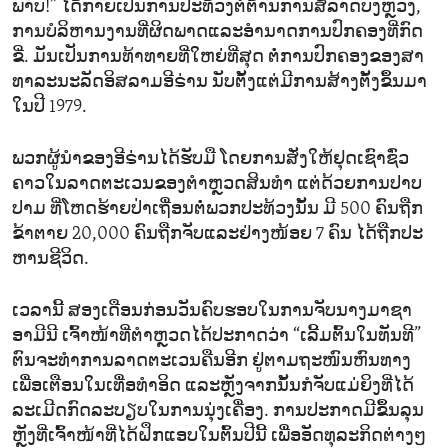
ພາບ!” ໄດ້​ກາຍ​ເປັນ​ການ​ປະ​ທ້ວງ​ຕໍ່​ຕ້ານ​ການ​ສໍ້​ລາດ​ບັງ​ຫຼວງ,
ການ​ບໍ​ລິ​ຫານ​ງານ​ທີ່​ຜິດ​ພາດແລະ​ອຳ​ນາດ​ການ​ປົກ​ຄອງ​ທີ່​ກົດ​
ຂີ່. ມັນ​ເປັນ​ການ​ທ້າ​ທາຍ​ທີ່​ໃຫຍ່​ທີ່​ສຸດ ຕໍ່​ການ​ປົກ​ຄອງ​ຂອງ​ສາ​
ທາ​ລະ​ນະ​ລັດ​ອິ​ສ​ລາມ​ອີ​ຣ່ານ ນັບ​ຕັ້ງ​ແຕ່​ມີ​ການ​ສ້າງ​ຕັ້ງ​ຂຶ້ນ​ມາ​
ໃນ​ປີ 1979.
ພວກ​ຜູ້​ນຳ​ຂອງ​ອີ​ຣ່ານ​ໄດ້​ຮັບ​ມື ໂດຍ​ການ​ສັ່ງ​ໃຫ້​ຢຸດ​ເຊົາ​ຊົ່ວ​
ຄາວ​ໃນ​ລາດ​ຕະ​ເວນ​ຂອງ​ຕຳ​ຫຼວດ​ສິນ​ທຳ ແຕ່​ດ້ວຍ​ການ​ປາບ​
ປາມ ​ທີ່​ໂຫດ​ຮ້າຍ​ປ່າ​ເຖື່ອນ​ຕໍ່​ພວກ​ປະ​ທ້ວງນັ້ນ ມີ 500 ຄົນ​ຖືກ​
ຂ້າ​ຕາຍ 20,000 ຄົນ​ຖືກ​ຈັບແລະ​ຢ່າງ​ໜ້ອຍ 7 ຄົນ​ ໄດ້​ຖືກ​ປະ​
ຫານ​ຊີ​ວິດ.
ເວ​ລານີ້ ສອງ​ເດືອນ​ກ່ອນ​ວັນ​ຄົບ​ຮອບ​ໃນ​ການ​ຈັບ​ນາງ​ມາ​ຊາ
ອາ​ມີ​ນີ ເຈົ້າ​ໜ້າ​ທີ່​ຕຳ​ຫຼວດ​ໄດ້​ປະ​ກາດ​ວ່າ “ເລີ້ມ​ຕົ້ນ​ໃນ​ທັນ​ທີ”
ຕົນ​ຈະ​ທຳ​ການ​ລາດ​ຕະ​ເວນ​ຄືນ​ອີກ ຢູ່​ຕາມ​ຖະ​ໜົນ​ຫົນ​ທາງ
ເພື່ອ​ເຕືອນ​ໃນ​ເທື່ອ​ທຳ​ອິດ ແລະ​ຫຼັງຈາກນັ້ນ​ກໍ​ຈັບ​ແມ່​ຍິງ​ທີ່​ໄດ້​
ລະ​ເມີດ​ກົດ​ລະ​ບຽບ​ໃນ​ການ​ນຸ່ງ​ເຄື່ອງ. ການ​ປະ​ກາດ​ມີ​ຂຶ້ນ​ລຸນ​
ຫຼັງ​ທີ່​ເຈົ້າ​ໜ້າ​ທີ່​ໄດ້​ຝຶກ​ແອບ​ໃນ​ຕົ້ນ​ປີນີ້ ເພື່ອ​ອັດ​ທຸ​ລະ​ກິດ​ຕ່າງໆ ​