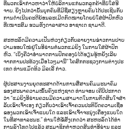
ທີ່​ພວກ​ເຂົາ​ກ່າວ​ຫາ​ວ່າ​ໃຫ້​ບໍ​ລິ​ການ​ແກ່​ພວກ​ລູກ​ຄ້າທີ່​ບໍ່​ໃສ່​ຮີ​
ຈາບ. ຍິ່ງ​ໄປ​ກວ່ານັ້ນບຸກ​ຄົນ​ທີ່​ມີ​ຊື່​ສຽງ​ຫຼາຍ​ຄົນ​ໄດ້​ປະ​ເຊີນ​ກັບ​
ການ​ດຳ​ເນີນ​ຄະ​ດີຍ້ອນ​ລະ​ເມີດ​ກົດ​ໝາຍໂດຍ​ບໍ່​ໃສ່​ຜ້າປົກ​ຫົວ
ທີ່​ເໝາະ​ສົມ ຮວມ​ທັງ​ດາ​ລາ​ສາວ ອາ​ຊາ​ເດ ຊາ​ມາ​ດີ.
ສະ​ຫະ​ລັດ​ມີ​ຄວາມ​ເປັນ​ຫ່ວງ​ກ່ຽວ​ກັບ​ລ​າຍ​ງານ​ຂ່າວ​ການ​ປາບ​
ປາມ​ຮອບ​ໃໝ່​ຢູ່​ໃນ​ອີ​ຣ່ານ​ຕໍ່​ພວກ​ແມ່​ຍິງ ໃນ​ການ​ໃສ່​ຜ້າ​ປົກ​
ຫົວ. “ເບິ່ງ​ຄື​ວ່າ​ອຳ​ນາດ​ການ​ປົກ​ຄອງ​ບໍ່​ໄດ້​ຮຽນ​ຮູ້​ຫຍັງ​ເລີຍ
ຈາກ​ການ​ປະ​ທ້ວງ​ເມື່ອ​ໄວໆ​ມານີ້” ໂຄ​ສົກ​ກະ​ຊວງ​ການ​ຕ່າງ​ປະ​
ເທດ ທ່ານ​ແມັດ​ທິວ ມິ​ລ​ເລີ້ ກ່າວ.
ຜູ້​ປະ​ສານ​ງານຍຸດ​ທະ​ສາດ​ດ້ານ​ການ​ສື່​ສານ​ຄົມ​ມະ​ນາ​ຄົມ​
ຂອງ​ສະ​ພາ​ຄວາມ​ໝັ້ນ​ຄົງ​ແຫ່ງ​ຊາດ ທ່ານ​ຈອນ ເຄີ​ບີປະ​ກາດ​
ວ່າ “​ແມ່​ຍິງອີ​ຣ່ານ​ຄວນ​ມີ​ຄວາມ​ສາ​ມາດ​ໃນ​ການຕັດ​ສິນ​ໃຈ​ສຳ​
ລັບ​ເຂົາ​ເຈົ້າ​ເອງ ກ່ຽວ​ກັບ​ວ່າ​ເຂົາ​ເຈົ້າ​ຄວນປະ​ຕິ​ບັດ​ຄວາມ​ເຊື່ອ​
ຂອງ​ພວກ​ເຂົາ​ເຈົ້າ​ແບບ​ໃດ ແລະ​ເຂົາ​ເຈົ້າ​ຈະ​ນຸ່ງ​ເຄື່ອງ​ແບບ​ໃດ​
ໃນ​ທີ່​ສາ​ທາ​ລະ​ນະ.” ທ່ານ​ໃຫ້​ຂໍ້​ສັງ​ເກດ​ວ່າ ສະ​ຫະ​ລັດ​ໄດ້​ທຳ​
ການ​ລົງ​ໂທດ​ໄປ​ແລ້ວ ສະ​ມາ​ຊິກ​ຕຳຫຼວດ​ສິນ​ທຳ​ອີ​ຣ່ານ ແລະ​