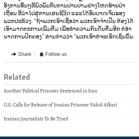
ອົງ​ການ​ອື່ນໆ​ທີ່​ພົວ​ພັນ​ກັບ​ການ​ປາ​ບ​ປາມ​ຢ່າງ​ໂຫດ​ຮ້າຍ​ປ່​າ​
ເຖື່ອນ ທີ່​ນຳ​ໄປ​ສູ່​ການ​ເສຍ​ຊີ​ວິດ ​ແລະ​ໄດ້​ຮັບ​ບາດ​ເຈັບ​ຂອງ​
ພວກ​ປະ​ທ້ວງ. “ຖ້າ​ພວກ​ເຮົາ​ເຊື່ອ​ວ່າ ພວກ​ເຮົາ​ຈຳ​ເປັນ ຕ້ອງ​ໄດ້​
ເອົາ​ມາດ​ຕະ​ການ​ເພີ້ມ​ຕື່ມ ເພື່ອ​ທຳ​ຄວາມ​ກົນ​ດັນ​ຕື່ມ​ອີກ ​ຕໍ່​ອຳ​
ນາດ​ການ​ປົກ​ຄອງ” ທ່ານ​ກ່າວ​ວ່າ “ພວກ​ເຮົາ​ກໍ​ຈະ​ເຮັດ​ເຊັ່ນ​ນັ້ນ.
Share
Follow us
Related
Another Political Prisoner Sentenced in Iran
U.S. Calls for Release of Iranian Prisoner Vahid Afkari
Iranian Journalists To Be Tried