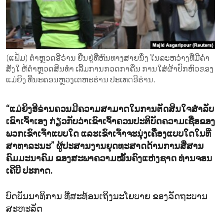
ENVIRONMENT AND HEALTH
IDEALS AND INSTITUTIONS
(ແຟ້ມ) ຕຳ​ຫຼວດ​ອີ​ຣ່ານ​ ຢືນ​ຢູ່​ທີ່​ຫົນ​ທາງ​ສາຍ​ນຶ່ງ ໃນ​ລະ​ຫວ່າງ​ທີ່​ມີ​ຄຳ​
ສັ່ງ​ໃ ຫ້​ຕຳ​ຫຼວດ​ສິນ​ທຳ ເລີ້ມ​ການກວດ​ກາ​ຄືນ ການ​ໃສ່​ຜ້າ​ປົກ​ຫົວ​ຂອງ​
ແມ່​ຍິງ ທີ່​ນະ​ຄອນ​ຫຼວງ​ເຕ​ຫະ​ຣ່ານ ປະ​ເທດ​ອີ​ຣ່ານ.
“ແມ່ຍິງອີຣ່ານຄວນມີຄວາມສາມາດໃນການຕັດສິນໃຈສຳລັບ
ເຂົາເຈົ້າເອງ ກ່ຽວກັບວ່າເຂົາເຈົ້າຄວນປະຕິບັດຄວາມເຊື່ອຂອງ
ພວກເຂົາເຈົ້າແບບໃດ ແລະເຂົາເຈົ້າຈະນຸ່ງເຄື່ອງແບບໃດໃນທີ່
ສາທາລະນະ” ຜູ້ປະສານງານຍຸດທະສາດດ້ານການສື່ສານ
ຄົມມະນາຄົມ ຂອງສະພາຄວາມໝັ້ນຄົງແຫ່ງຊາດ ທ່ານຈອນ
ເຄີບີ ປະກາດ.
ບົດບັນນາທິການ ທີ່ສະທ້ອນເຖິງນະໂຍບາຍ ຂອງລັດຖະບານ
ສະຫະລັດ