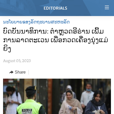
Accessibility
links
Skip
ນະໂຍບາຍຂອງລັດຖະບານສະຫະລັດ
to
HOME
ບົດບັນນາທິການ: ຕຳຫຼວດອີຣ່ານ ເພີ້ມ
main
VIDEO
content
ການລາດຕະເວນ ເພື່ອກວດເຄື່ອງນຸ່ງແມ່
RADIO
Skip
ຍິງ
to
REGIONS
main
August 05, 2023
TOPICS
AFRICA
Navigation
Skip
Share
ARCHIVE
AMERICAS
HUMAN RIGHTS
to
ABOUT US
ASIA
SECURITY AND DEFENSE
Search
EUROPE
AID AND DEVELOPMENT
FOLLOW US
MIDDLE EAST
DEMOCRACY AND GOVERNANCE
ECONOMY AND TRADE