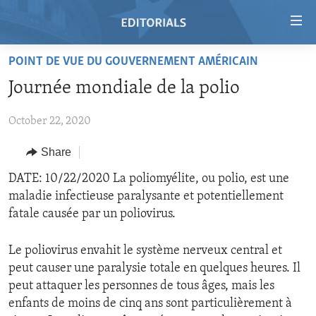
Accessibility
links
Skip
POINT DE VUE DU GOUVERNEMENT AMÉRICAIN
to
HOME
Journée mondiale de la polio
main
VIDEO
content
October 22, 2020
RADIO
Skip
to
REGIONS
Share
main
TOPICS
AFRICA
DATE: 10/22/2020 La poliomyélite, ou polio, est une
Navigation
maladie infectieuse paralysante et potentiellement
Skip
ARCHIVE
AMERICAS
HUMAN RIGHTS
fatale causée par un poliovirus.
to
ABOUT US
ASIA
SECURITY AND DEFENSE
Search
Le poliovirus envahit le système nerveux central et
EUROPE
AID AND DEVELOPMENT
FOLLOW US
peut causer une paralysie totale en quelques heures. Il
MIDDLE EAST
DEMOCRACY AND GOVERNANCE
peut attaquer les personnes de tous âges, mais les
enfants de moins de cinq ans sont particulièrement à
ECONOMY AND TRADE