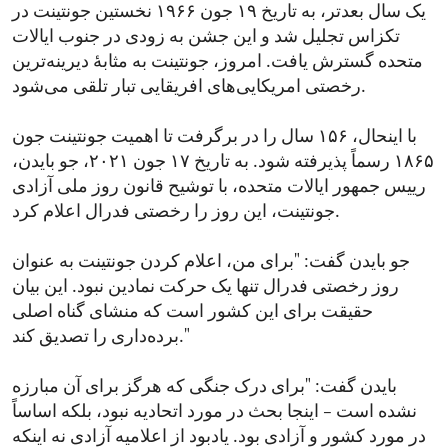
یک سال بعدتر، به تاریخ ۱۹ جون ۱۹۶۶ نخستین جونتینت در
تکزاس تجلیل شد و این جشن به زودی در جنوب ایالات
متحده گسترش یافت. امروز، جونتینت به مثابهٔ دیرینه‌ترین
رخصتی امریکایی‌های افریقایی تبار تلقی می‌شود.
با اینحال، ۱۵۶ سال را در برگرفت تا اهمیت جونتینت جون
۱۸۶۵ رسماً پذیرفته شود. به تاریخ ۱۷ جون ۲۰۲۱، جو بایدن،
رییس جمهور ایالات متحده، با توشیح قانون روز ملی آزادی
جونتینت، این روز را رخصتی فدرال اعلام کرد.
جو بایدن گفت: "برای من،‌ اعلام کردن جونتینت به عنوان
روز رخصتی فدرال تنها یک حرکت نمادین نبود. این بیان
حقیقت برای این کشور است که منشای گناه اصلی
برده‌داری را تصدیق کند."
بایدن گفت: "برای درک جنگی که هرگز برای آن مبارزه
نشده است – اینجا بحث در مورد اتحادیه نبود، بلکه اساساً
در مورد کشور و آزادی بود. یادبود از اعلامیه آزادی نه اینکه