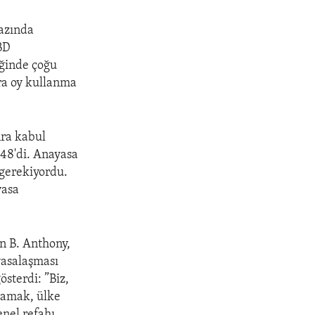
bazında
BD
iğinde çoğu
ara oy kullanma
nra kabul
 48'di. Anayasa
 gerekiyordu.
yasa
an B. Anthony,
yasalaşması
österdi: ”Biz,
ğlamak, ülke
nel refahı