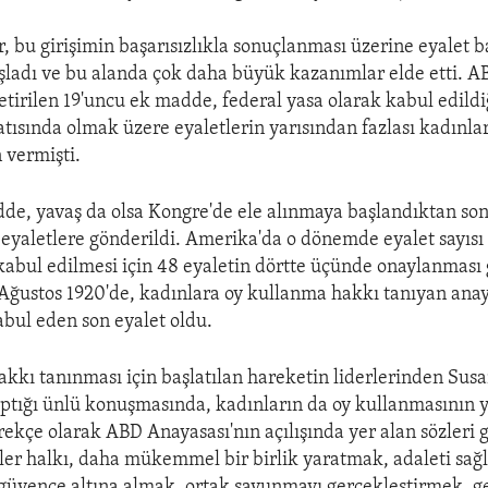
, bu girişimin başarısızlıkla sonuçlanması üzerine eyalet 
şladı ve bu alanda çok daha büyük kazanımlar elde etti. A
etirilen 19'uncu ek madde, federal yasa olarak kabul edild
tısında olmak üzere eyaletlerin yarısından fazlası kadınl
 vermişti.
de, yavaş da olsa Kongre'de ele alınmaya başlandıktan so
eyaletlere gönderildi. Amerika'da o dönemde eyalet sayısı
 kabul edilmesi için 48 eyaletin dörtte üçünde onaylanması
Ağustos 1920'de, kadınlara oy kullanma hakkı tanıyan ana
abul eden son eyalet oldu.
akkı tanınması için başlatılan hareketin liderlerinden Sus
aptığı ünlü konuşmasında, kadınların da oy kullanmasının 
ekçe olarak ABD Anayasası'nın açılışında yer alan sözleri g
tler halkı, daha mükemmel bir birlik yaratmak, adaleti sa
güvence altına almak, ortak savunmayı gerçekleştirmek, ge