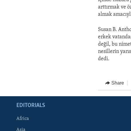
arttırmak ve ö
almak amacıyla
Susan B. Anthon
erkek vatandaş
değil, bu nime
nesillerin yarı
dedi.
Share
EDITORIALS
Africa
Asia