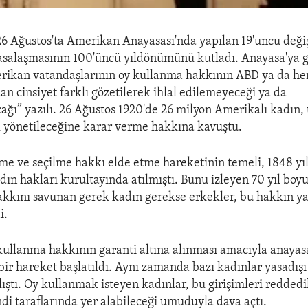
26 Ağustos'ta Amerikan Anayasası'nda yapılan 19'uncu değiş
salaşmasının 100'üncü yıldönümünü kutladı. Anayasa'ya ge
ikan vatandaşlarının oy kullanma hakkının ABD ya da her
an cinsiyet farklı gözetilerek ihlal edilemeyeceği ya da
ağı” yazılı. 26 Ağustos 1920'de 26 milyon Amerikalı kadın,
l yönetileceğine karar verme hakkına kavuştu.
me ve seçilme hakkı elde etme hareketinin temeli, 1848 yı
ın hakları kurultayında atılmıştı. Bunu izleyen 70 yıl boy
kkını savunan gerek kadın gerekse erkekler, bu hakkın ya
i.
kullanma hakkının garanti altına alınması amacıyla anayas
 bir hareket başlatıldı. Aynı zamanda bazı kadınlar yasadışı
ıştı. Oy kullanmak isteyen kadınlar, bu girişimleri reddedi
ndi taraflarında yer alabileceği umuduyla dava açtı.