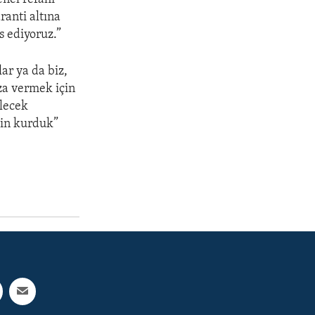
ranti altına
s ediyoruz.”
ar ya da biz,
ıza vermek için
elecek
ç in kurduk”