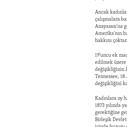
Ancak kadınlar
çalışmalara ba
Anayasası'na g
Amerika'nın ba
hakkını çoktan
19'uncu ek mad
edilmek üzere 
değişikliğinin
Tennessee, 18 
değişikliğini k
Kadınlara oy h
1873 yılında y
gerektiğine ger
Birleşik Devle
içinde huzuru 