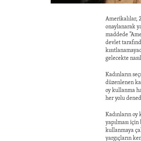
Amerikalılar, 
onaylanarak ya
maddede ”Amer
devlet tarafınd
kısıtlanamayac
gelecekte nası
Kadınların seç
düzenlenen kad
oy kullanma ha
her yolu dened
Kadınların oy 
yapılması için
kullanmaya çal
yargıçların ke