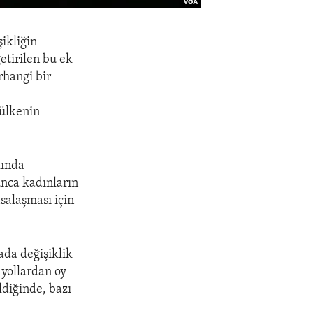
ikliğin
tirilen bu ek
hangi bir
 ülkenin
lında
unca kadınların
salaşması için
ada değişiklik
 yollardan oy
ldiğinde, bazı