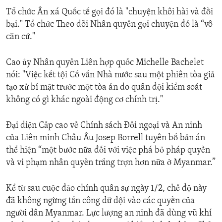
Tổ chức Ân xá Quốc tế gọi đó là "chuyện khôi hài và đồi
bại." Tổ chức Theo dõi Nhân quyền gọi chuyện đó là “vô
căn cứ."
Cao ủy Nhân quyền Liên hợp quốc Michelle Bachelet
nói: "Việc kết tội Cố vấn Nhà nước sau một phiên tòa giả
tạo xử bí mật trước một tòa án do quân đội kiểm soát
không có gì khác ngoài động cơ chính trị."
Đại diện Cấp cao về Chính sách Đối ngoại và An ninh
của Liên minh Châu Âu Josep Borrell tuyên bố bản án
thể hiện “một bước nữa đối với việc phá bỏ pháp quyền
và vi phạm nhân quyền trắng trợn hơn nữa ở Myanmar.”
Kể từ sau cuộc đảo chính quân sự ngày 1/2, chế độ này
đã không ngừng tấn công dữ dội vào các quyền của
người dân Myanmar. Lực lượng an ninh đã dùng vũ khí