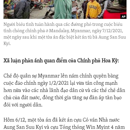
ENVIRONMENT AND HEALTH
IDEALS AND INSTITUTIONS
Người biểu tình tuần hành qua các đường phố trong cuộc biểu
tình chống chính phủ ở Mandalay, Myanmar, ngày 7/12/2021,
một ngày sau khi một tòa án đặc biệt kết án tù bà Aung San Suu
Kyi.
Xã luận phản ánh quan điểm của Chính phủ Hoa Kỳ:
Chế độ quân sự Myanmar lên nắm chính quyền bằng
cuộc đảo chính ngày 1/2/2021 lại vừa tấn công mạnh
hơn nữa vào các nhà lãnh đạo dân cử và các thể chế dân
chủ của đất nước, đồng thời gia tăng sự đàn áp tàn bạo
đối với người dân.
Hôm 6/12, một tòa án đã kết án cựu Cố vấn Nhà nước
Aung San Suu Kyi và cựu Tổng thống Win Myint 4 năm