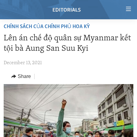
Accessibility
links
Skip
CHÍNH SÁCH CỦA CHÍNH PHỦ HOA KỲ
to
HOME
Lên án chế độ quân sự Myanmar kết
main
VIDEO
content
tội bà Aung San Suu Kyi
RADIO
Skip
to
December 13, 2021
REGIONS
main
Share
TOPICS
AFRICA
Navigation
Skip
ARCHIVE
AMERICAS
HUMAN RIGHTS
to
ABOUT US
ASIA
SECURITY AND DEFENSE
Search
EUROPE
AID AND DEVELOPMENT
FOLLOW US
MIDDLE EAST
DEMOCRACY AND GOVERNANCE
ECONOMY AND TRADE