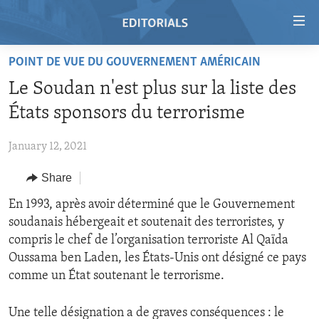
Accessibility
links
Skip
POINT DE VUE DU GOUVERNEMENT AMÉRICAIN
to
HOME
Le Soudan n'est plus sur la liste des
main
VIDEO
content
États sponsors du terrorisme
RADIO
Skip
to
January 12, 2021
REGIONS
main
Share
TOPICS
AFRICA
Navigation
Skip
ARCHIVE
En 1993, après avoir déterminé que le Gouvernement
AMERICAS
HUMAN RIGHTS
to
soudanais hébergeait et soutenait des terroristes, y
ABOUT US
ASIA
SECURITY AND DEFENSE
Search
compris le chef de l’organisation terroriste Al Qaïda
EUROPE
AID AND DEVELOPMENT
Oussama ben Laden, les États-Unis ont désigné ce pays
FOLLOW US
comme un État soutenant le terrorisme.
MIDDLE EAST
DEMOCRACY AND GOVERNANCE
ECONOMY AND TRADE
Une telle désignation a de graves conséquences : le