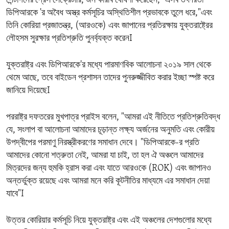
পেন্টাগনের প্রেস সেক্রেটারি, জন কারবি ঘোষণা করেছেন, "এসব তৎপরতা
ডিপিআরকে 'র অবৈধ অস্ত্র কর্মসূচির অস্থিতিশীল প্রভাবকে তুলে ধরে,"এবং
তিনি কোরিয়া প্রজাতন্ত্র, (আরওকে) এবং জাপানের প্রতিরক্ষায় যুক্তরাষ্ট্রের
লৌহসম সুরক্ষার প্রতিশ্রুতি পুনর্ব্যক্ত করেনI
যুক্তরাষ্ট্র এবং ডিপিআরকে'র মধ্যে পারমাণবিক আলোচনা ২০১৯ সাল থেকে
থেমে আছে, তবে বাইডেন প্রশাসন তাদের পুনরুজ্জীবিত করার ইচ্ছা স্পষ্ট করে
জানিয়ে দিয়েছেI
পররাষ্ট্র দফতরের মুখপাত্র প্রাইস বলেন, "আমরা এই নীতিতে প্রতিশ্রুতিবদ্ধ
যে, সংলাপ বা আলোচনা আমাদের চূড়ান্ত লক্ষ্য অর্জনের অনুমতি এবং কোরীয়
উপদ্বীপের পরমাণু নিরস্ত্রীকরণের সমাধান দেবে। "ডিপিআরকে-র প্রতি
আমাদের কোনো শত্রুতা নেই, আমরা যা চাই, তা হল ঐ অঞ্চলে আমাদের
মিত্রদের জন্য হুমকি হ্রাস করা এবং যাতে আরওকে (ROK) এবং জাপানও
অন্তর্ভুক্ত রয়েছে এবং আমরা মনে করি কূটনীতির মাধ্যমে এর সমাধান দেয়া
যাবে"I
উত্তর কোরিয়ার কর্মসূচি নিয়ে যুক্তরাষ্ট্র এবং এই অঞ্চলের দেশগুলোর মধ্যে