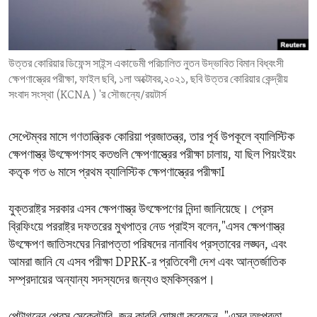
ENVIRONMENT AND HEALTH
IDEALS AND INSTITUTIONS
উত্তর কোরিয়ার ডিফেন্স সাইন্স একাডেমী পরিচালিত নুতন উদ্ভাবিত বিমান বিধ্বংসী
ক্ষেপণাস্ত্রের পরীক্ষা, ফাইল ছবি, ১লা অক্টোবর,২০২১, ছবি উত্তর কোরিয়ার কেন্দ্রীয়
সংবাদ সংস্থা (KCNA ) 'র সৌজন্যে/রয়টার্স
সেপ্টেম্বর মাসে গণতান্ত্রিক কোরিয়া প্রজাতন্ত্র, তার পূর্ব উপকূলে ব্যালিস্টিক
ক্ষেপণাস্ত্র উৎক্ষেপণসহ কতগুলি ক্ষেপণাস্ত্রের পরীক্ষা চালায়, যা ছিল পিয়ংইয়ং
কতৃক গত ৬ মাসে প্রথম ব্যালিস্টিক ক্ষেপণাস্ত্রের পরীক্ষাI
যুক্তরাষ্ট্র সরকার এসব ক্ষেপণাস্ত্র উৎক্ষেপণের নিন্দা জানিয়েছে। প্রেস
ব্রিফিংয়ে পররাষ্ট্র দফতরের মুখপাত্র নেড প্রাইস বলেন,"এসব ক্ষেপণাস্ত্র
উৎক্ষেপণ জাতিসংঘের নিরাপত্তা পরিষদের নানাবিধ প্রস্তাবের লঙ্ঘন, এবং
আমরা জানি যে এসব পরীক্ষা DPRK-র প্রতিবেশী দেশ এবং আন্তর্জাতিক
সম্প্রদায়ের অন্যান্য সদস্যদের জন্যও হুমকিস্বরূপ।