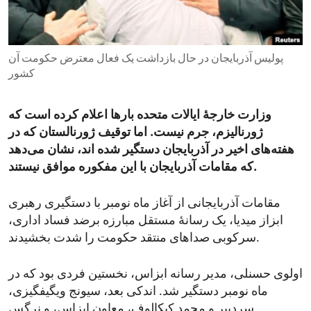
ENVIRONMENT AND HEALTH
IDEALS AND INSTITUTIONS
پولیس آذربایجان در حال بازداشت یک فعال معترض حکومت آن
کشور
وزارت خارجهٔ ایالات متحده بار‌ها اعلام کرده است که
ژورنالیزم، جرم نیست. اما توقیف ژورنالستان که در
هفته‌های اخیر در آذربایجان دستگیر شده اند، نشان می‌دهد
که مقامات آذربایجان با این مفکوره موافق نیستند.
مقامات آذربایجانی از آغاز ماه نومبر با دستگیری رهبری
ابزاز میدیا، یک رسانۀ مستقل مبارزه برضد فساد اداری،‌
سرکوبی صداهای منتقد حکومت را شدت بخشیدند.
اولوی حسنلی، مدیر رسانه ابزاس، نخستین فردی بود که در
ماه نومبر دستگیر شد. اندکی بعد، سیونج ویگیفگیزی،
سردبیر و محمد کیکالوف، معاون ابزاس، و نرگس