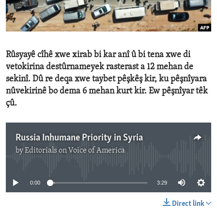
ENVIRONMENT AND HEALTH
IDEALS AND INSTITUTIONS
Rûsyayê cîhê xwe xirab bi kar anî û bi tena xwe di
vetokirina destûrnameyek rasterast a 12 mehan de
sekinî. Dû re deqa xwe taybet pêşkêş kir, ku pêşnîyara
nûvekirinê bo dema 6 mehan kurt kir. Ew pêşnîyar têk
çû.
Russia Inhumane Priority in Syria
by
Editorials on Voice of America
No media source currently available
0:00
3:29
Direct link