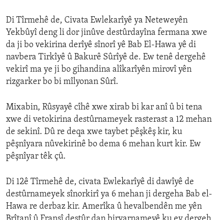
Di Tîrmehê de, Civata Ewlekarîyê ya Neteweyên
Yekbûyî deng li dor jinûve destûrdayîna fermana xwe
da ji bo vekirina derîyê sînorî yê Bab El-Hawa yê di
navbera Tirkîyê û Bakurê Sûrîyê de. Ew tenê dergehê
vekirî ma ye ji bo gihandina alîkarîyên mirovî yên
rizgarker bo bi mîlyonan Sûrî.
Mixabin, Rûsyayê cîhê xwe xirab bi kar anî û bi tena
xwe di vetokirina destûrnameyek rasterast a 12 mehan
de sekinî. Dû re deqa xwe taybet pêşkêş kir, ku
pêşnîyara nûvekirinê bo dema 6 mehan kurt kir. Ew
pêşnîyar têk çû.
Di 12ê Tîrmehê de, civata Ewlekarîyê di dawîyê de
destûrnameyek sînorkirî ya 6 mehan ji dergeha Bab el-
Hawa re derbaz kir. Amerîka û hevalbendên me yên
Brîtanî û Fransî destûr dan biryarnameyê ku ev dergeh