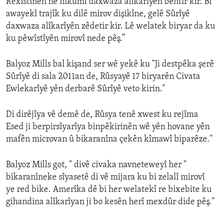
Rêxistinên ne hikûmî daxwaza alîkarîyên bêhtir kir. Bi
awayekî trajîk ku dilê mirov dişikîne, gelê Sûrîyê
daxwaza alîkarîyên zêdetir kir. Lê welatek biryar da ku
ku pêwîstîyên mirovî nede pêş.”
Balyoz Mills bal kişand ser wê yekê ku "Ji destpêka şerê
Sûrîyê di sala 2011an de, Rûsyayê 17 biryarên Civata
Ewlekarîyê yên derbarê Sûrîyê veto kirin."
Di dirêjîya vê demê de, Rûsya tenê xwest ku rejîma
Esed ji berpirsîyarîya binpêkirinên wê yên hovane yên
mafên microvan û bikaranîna çekên kîmawî biparêze."
Balyoz Mills got, " divê civaka navneteweyî her "
bikaranîneke sîyasetê di vê mijara ku bi zelalî mirovî
ye red bike. Amerîka dê bi her welatekî re bixebite ku
gihandina alîkarîyan ji bo kesên herî mexdûr dide pêş."