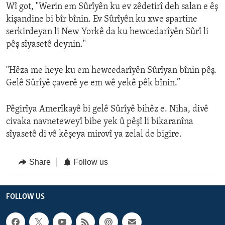
Wî got, "Werin em Sûrîyên ku ev zêdetirî deh salan e êş
kişandine bi bîr bînin. Ev Sûrîyên ku xwe spartine
serkirdeyan li New Yorkê da ku hewcedarîyên Sûrî li
pêş sîyasetê deynin."
"Hêza me heye ku em hewcedarîyên Sûrîyan bînin pêş.
Gelê Sûrîyê çaverê ye em wê yekê pêk bînin.”
Pêgirîya Amerîkayê bi gelê Sûrîyê bihêz e. Niha, divê
civaka navneteweyî bibe yek û pêşî li bikaranîna
sîyasetê di vê kêşeya mirovî ya zelal de bigire.
Share
Follow us
FOLLOW US