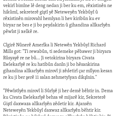
vekirî bimîne lê deng nedan ji ber ku em, rêxistinên ne
hikûmî, sekreterê giştî yê Neteweyên Yekbûyî û
rêxistinên mirovahî hemîyan li hev kiribûn ku ev
biryar ne bes e ji bo peydakirin û gihandina alîkarîyên
pêwîst ji xelkê re.
Cîgirê Nûnerê Amerîka li Netewên Yekbûyî Richard
Mills got: "Ti rewabûn, ti sedemeke pêbawer ji biryara
Rûsyayê re ne bû... Ji vetokirina biryara Civata
Ewlekarîyê re ku hatibûn danîn ji bo hêsankirina
gihandina alîkarîyên mirovî ji zêdetirî çar mîlyon kesan
re ku ji ber şerê 11 salan zehmetyîyan dikşînin."
“Pêwîstîyên mirovî li Sûrîyê ji her demê bêhtir in. Dema
ku Civata Ewlekarîyê behsa vê mijarê kir, Sekreterê
Giştî daxwaza alîkarîyên zêdetir kir. Ajansên
Neteweyên Yekbûyî daxwaz alîkarîyên bêhtir kir.