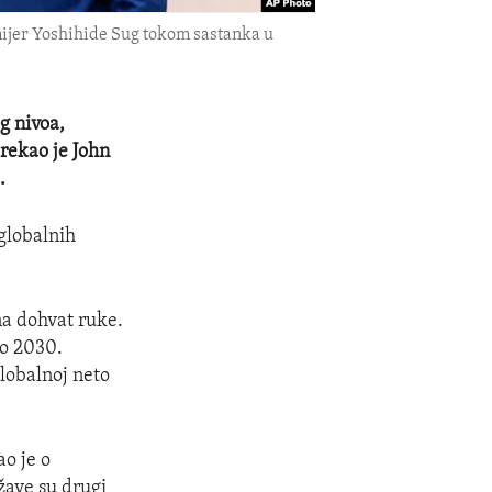
mijer Yoshihide Sug tokom sastanka u
g nivoa,
 rekao je John
.
globalnih
na dohvat ruke.
do 2030.
globalnoj neto
o je o
žave su drugi