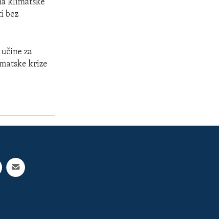
na klimatske
i bez
 učine za
imatske krize