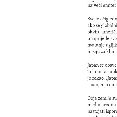
najveći emiter 
Sve je očigled
ako se globalni
okviru američk
unaprijede svo
hvatanje uglji
misiju za klim
Japan se obave
Tokom sastank
je rekao, „Japa
smanjenja emis
Obje zemlje su
međunarodnu pr
nastojati ispor