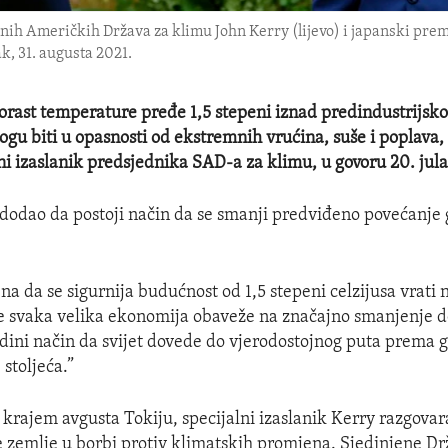
enih Američkih Država za klimu John Kerry (lijevo) i japanski pre
k, 31. augusta 2021.
orast temperature pređe 1,5 stepeni iznad predindustrijsko
ogu biti u opasnosti od ekstremnih vrućina, suše i poplava,
lni izaslanik predsjednika SAD-a za klimu, u govoru 20. jula
 dodao da postoji način da se smanji predviđeno povećanje 
na da se sigurnija budućnost od 1,5 stepeni celzijusa vrati 
e svaka velika ekonomija obaveže na značajno smanjenje 
jedini način da svijet dovede do vjerodostojnog puta prema 
 stoljeća.”
krajem avgusta Tokiju, specijalni izaslanik Kerry razgovara
 zemlje u borbi protiv klimatskih promjena. Sjedinjene Dr