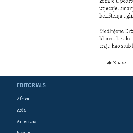
zemlje u podrš
utjecaje, sman
korištenja uglj
Sjedinjene Drž
klimatske akcij
traju kao stub
Share
EDITORIALS
Africa
Asia
Americas