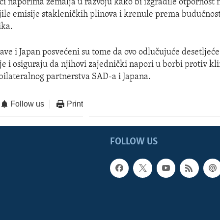
ci naporima zemalja u razvoju kako bi izgradile otpornost 
jile emisije stakleničkih plinova i krenule prema budućnost
ika.
ave i Japan posvećeni su tome da ovo odlučujuće desetljeće
e i osiguraju da njihovi zajednički napori u borbi protiv kl
 bilateralnog partnerstva SAD-a i Japana.
Follow us
Print
FOLLOW US