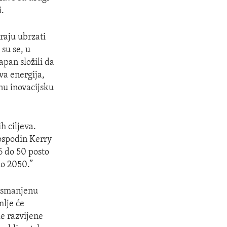
i.
raju ubrzati
 su se, u
pan složili da
va energija,
nu inovacijsku
h ciljeva.
ospodin Kerry
46 do 50 posto
do 2050.”
nesmanjenu
mlje će
le razvijene