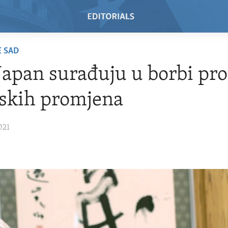
E SAD
Japan surađuju u borbi pro
skih promjena
021