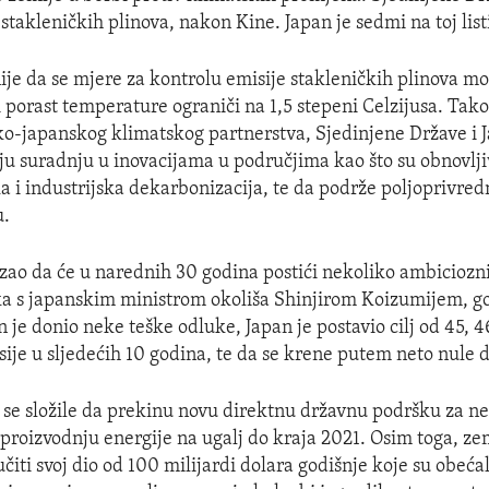
stakleničkih plinova, nakon Kine. Japan je sedmi na toj list
nije da se mjere za kontrolu emisije stakleničkih plinova mo
 porast temperature ograniči na 1,5 stepeni Celzijusa. Tako
o-japanskog klimatskog partnerstva, Sjedinjene Države i Ja
ju suradnju u inovacijama u područjima kao što su obnovlji
ka i industrijska dekarbonizacija, te da podrže poljoprivred
u.
zao da će u narednih 30 godina postići nekoliko ambiciozni
a s japanskim ministrom okoliša Shinjirom Koizumijem, g
n je donio neke teške odluke, Japan je postavio cilj od 45, 
ije u sljedećih 10 godina, te da se krene putem neto nule 
 se složile da prekinu novu direktnu državnu podršku za 
oizvodnju energije na ugalj do kraja 2021. Osim toga, ze
učiti svoj dio od 100 milijardi dolara godišnje koje su obeća