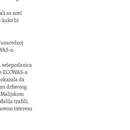
li su novi
e kako bi
đunarodnoj
OWAS-a.
 veleposlanica
nje ECOWAS-a
 pokazala da
kon državnog
e Malijskom
alija tražili;
jihovom interesu