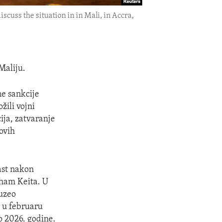
uss the situation in in Mali, in Accra,
Maliju.
ne sankcije
žili vojni
ija, zatvaranje
ovih
ast nakon
aham Keita. U
euzeo
e u februaru
 2026. godine.