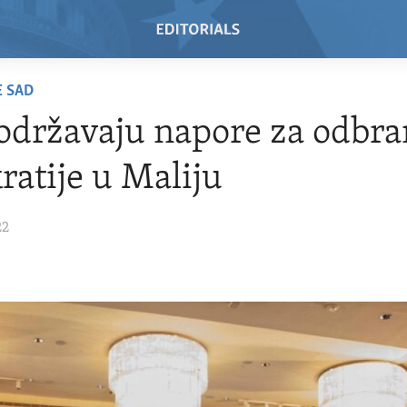
E SAD
državaju napore za odbr
atije u Maliju
22