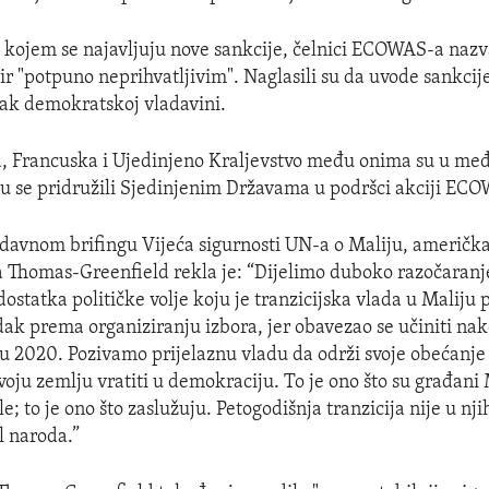
 kojem se najavljuju nove sankcije, čelnici ECOWAS-a nazva
r "potpuno neprihvatljivim". Naglasili su da uvode sankcij
tak demokratskoj vladavini.
a, Francuska i Ujedinjeno Kraljevstvo među onima su u me
 su se pridružili Sjedinjenim Državama u podršci akciji EC
davnom brifingu Vijeća sigurnosti UN-a o Maliju, američka
a Thomas-Greenfield rekla je: “Dijelimo duboko razočara
ostatka političke volje koju je tranzicijska vlada u Maliju
ak prema organiziranju izbora, jer obavezao se učiniti na
u 2020. Pozivamo prijelaznu vladu da održi svoje obećanj
oju zemlju vratiti u demokraciju. To je ono što su građani M
ele; to je ono što zaslužuju. Petogodišnja tranzicija nije u n
l naroda.”