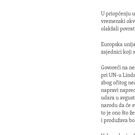
U priopćenju u
vremenski okvi
olakšali povra
Europska unij
zajednici koji
Govoreći na ne
pri UN-u Lind
zbog očitog ned
napravi napred
udara u avgust
narodu da će sv
to je ono što ž
i produžava bo