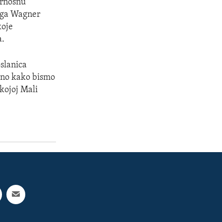
urnosnu
naga Wagner
koje
a.
slanica
edno kako bismo
 kojoj Mali