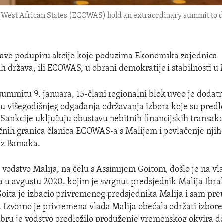
est African States (ECOWAS) hold an extraordinary summit to disc
žave podupiru akcije koje poduzima Ekonomska zajednica
h država, ili ECOWAS, u obrani demokratije i stabilnosti u 
mmitu 9. januara, 15-člani regionalni blok uveo je dodat
lu višegodišnjeg odgađanja održavanja izbora koje su predlo
. Sankcije uključuju obustavu nebitnih financijskih transakc
čnih granica članica ECOWAS-a s Malijem i povlačenje njih
 iz Bamaka.
 vodstvo Malija, na čelu s Assimijem Goitom, došlo je na vl
 u avgustu 2020. kojim je svrgnut predsjednik Malija Ibr
Goita je izbacio privremenog predsjednika Malija i sam pr
. Izvorno je privremena vlada Malija obećala održati izbor
ru je vodstvo predložilo produženje vremenskog okvira do