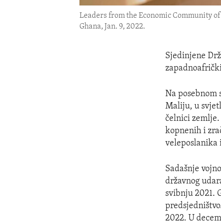
Leaders from the Economic Community of W
Ghana, Jan. 9, 2022.
Sjedinjene Dr
zapadnoafrički
Na posebnom su
Maliju, u svjet
čelnici zemlje
kopnenih i zra
veleposlanika
Sadašnje vojno
državnog udara
svibnju 2021. 
predsjedništvo
2022. U decemb