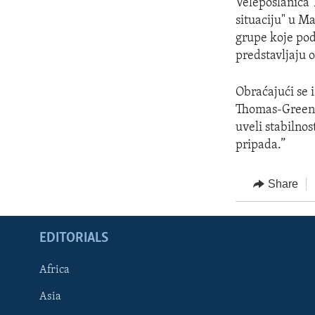
Veleposlanica 
situaciju" u M
grupe koje pod
predstavljaju 
Obraćajući se 
Thomas-Greenfi
uveli stabilnos
pripada.”
Share
EDITORIALS
Africa
Asia