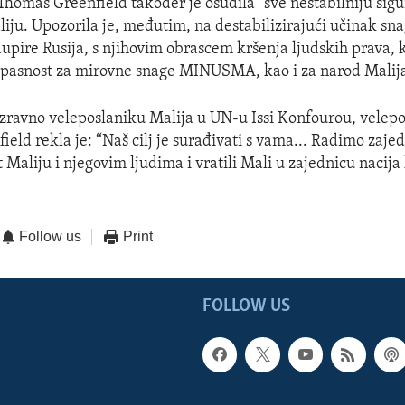
Thomas Greenfield također je osudila "sve nestabilniju sig
aliju. Upozorila je, međutim, na destabilizirajući učinak s
upire Rusija, s njihovim obrascem kršenja ljudskih prava, 
opasnost za mirovne snage MINUSMA, kao i za narod Malij
izravno veleposlaniku Malija u UN-u Issi Konfourou, velepo
eld rekla je: “Naš cilj je surađivati s vama... Radimo zaj
t Maliju i njegovim ljudima i vratili Mali u zajednicu nacija
Follow us
Print
FOLLOW US