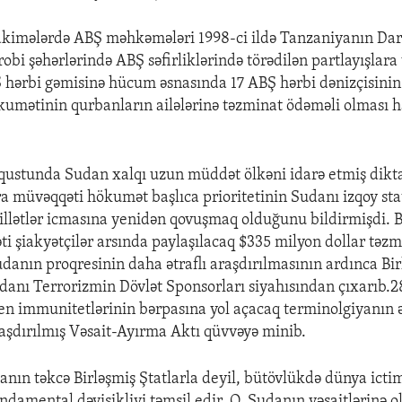
kimələrdə ABŞ məhkəmələri 1998-ci ildə Tanzaniyanın Dar
obi şəhərlərində ABŞ səfirliklərində törədilən partlayışlar
Ş hərbi gəmisinə hücum əsnasında 17 ABŞ hərbi dənizçisinin
umətinin qurbanların ailələrinə təzminat ödəməli olması 
vqustunda Sudan xalqı uzun müddət ölkəni idarə etmiş dikt
a müvəqqəti hökumət başlıca prioritetinin Sudanı izqoy st
llətlər icmasına yenidən qovuşmaq olduğunu bildirmişdi. 
 şiakyətçilər arsında paylaşılacaq $335 milyon dollar təz
udanın proqresinin daha ətraflı araşdırılmasının ardınca Bir
anı Terrorizmin Dövlət Sponsorları siyahısından çıxarıb.
n immunitetlərinin bərpasına yol açacaq terminolgiyanın
aşdırılmış Vəsait-Ayırma Aktı qüvvəyə minib.
nın təkcə Birləşmiş Ştatlarla deyil, bütövlükdə dünya ictim
ndamental dəyişikliyi təmsil edir. O, Sudanın vəsaitlərinə ol