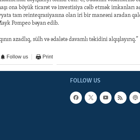
aşı ona böyük ticarət və investisiya cəlb etmək imkanları a
yyata tam reinteqrasiyasına olan iri bir maneəni aradan qal
 Mayk Pompeo bəyan edib.
ının azadlıq, sülh və ədalətə davamlı təkidini alqışlayırıq.”
Follow us
Print
FOLLOW US