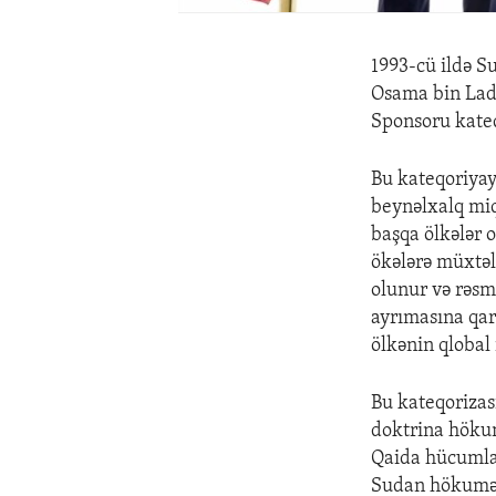
1993-cü ildə S
Osama bin Lade
Sponsoru kateq
Bu kateqoriyaya
beynəlxalq miq
başqa ölkələr 
ökələrə müxtəl
olunur və rəsm
ayrımasına qar
ölkənin qlobal 
Bu kateqoriza
doktrina hökum
Qaida hücumlar
Sudan hökumət