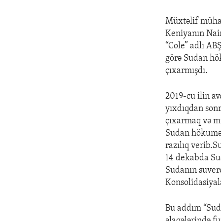
Müxtəlif müha
Keniyanın Nair
“Cole” adlı AB
görə Sudan hök
çıxarmışdı.
2019-cu ilin a
yıxdıqdan sonr
çıxarmaq və mi
Sudan hökuməti
razılıq verib.S
14 dekabda Sud
Sudanın suvere
Konsolidasiyal
Bu addım “Suda
əlaqələrində fu