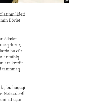
latının lideri
zmin Dövlət
an ölkələr
 uzaq durur,
larda bu cür
alar tətbiq
nlara kredit
mi tanınmaq
ki, bu hüquqi
. Nəticədə Əl-
əzminat üçün