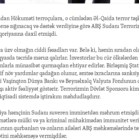
udan Hökuməti terroçulara, o cümlədən Əl-Qaida terror təşki
nə sığınacaq və dəstək verdiyinə görə ABŞ Sudanı Terrori
oriyasına daxil etmişdi.
 üzv olmağın ciddi fəsadları var. Belə ki, həmin sıradan ol
yasda təcridə məruz qalırlar. İnvestorlar bu cür ölkələrdən
onlarla münasibət qurmaqdan ehtiyar edirlər. Birləşmiş Ştat
if növ yardımlar qadağan olunur, əmtəə ixraclarına sanksiy
i Vaşinqton Dünya Bankı və Beynəlxalq Valyuta Fondunun o
şı aktiv fəaliyyət göstərir. Terrorizmin Dövlət Sponsoru ki
iqtisadi sistemdə iştirakını məhdudlaşdırır.
siya həmçinin Sudanı suveren imminetdən məhrum etmişdi 
ətlərə mülki və ya kriminal mühakimədən immunitet verir
ının qurbanları və onların ailələri ABŞ məhkəmələrində t
ini məhkəməyə vermişdilər.