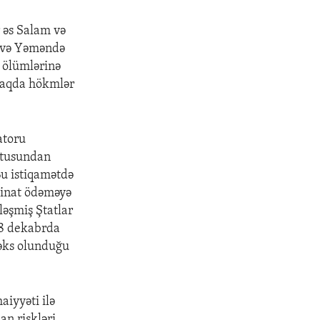
 əs Salam və
a və Yəməndə
 ölümlərinə
haqda hökmlər
atoru
atusundan
Bu istiqamətdə
minat ödəməyə
ləşmiş Ştatlar
28 dekabrda
 əks olunduğu
aiyyəti ilə
an riskləri