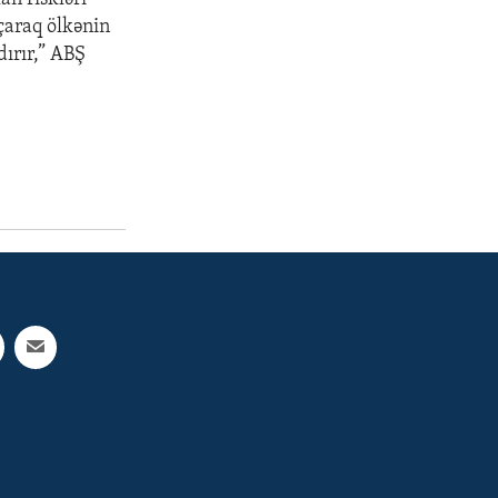
çaraq ölkənin
dırır,” ABŞ